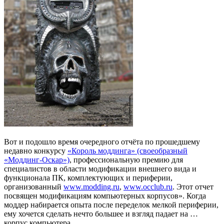
Вот и подошло время очередного отчёта по прошедшему
недавно конкурсу
«Король моддинга» (своеобразный
«Моддинг-Оскар»)
, профессиональную премию для
специалистов в области модификации внешнего вида и
функционала ПК, комплектующих и периферии,
организованный
www.modding.ru
,
www.occlub.ru
. Этот отчет
посвящен модификациям компьютерных корпусов». Когда
моддер набирается опыта после переделок мелкой периферии,
ему хочется сделать нечто большее и взгляд падает на …
корпус компьютера.