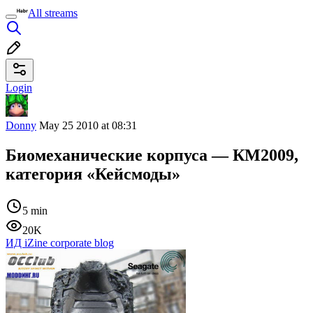
All streams
Login
Donny
May 25 2010 at 08:31
Биомеханические корпуса — КМ2009,
категория «Кейсмоды»
5 min
20K
ИД iZine corporate blog