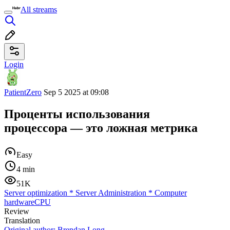
All streams
Login
PatientZero
Sep 5 2025 at 09:08
Проценты использования
процессора — это ложная метрика
Easy
4 min
51K
Server optimization
*
Server Administration
*
Computer
hardware
CPU
Review
Translation
Original author:
Brendan Long