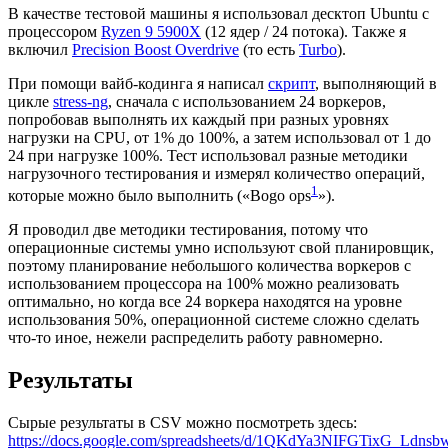
В качестве тестовой машины я использовал десктоп Ubuntu с
процессором
Ryzen 9 5900X
(12 ядер / 24 потока). Также я
включил
Precision Boost Overdrive
(то есть
Turbo
).
При помощи вайб-кодинга я написал
скрипт
, выполняющий в
цикле
stress-ng
, сначала с использованием 24 воркеров,
попробовав выполнять их каждый при разных уровнях
нагрузки на CPU, от 1% до 100%, а затем использовал от 1 до
24 при нагрузке 100%. Тест использовал разные методики
нагрузочного тестирования и измерял количество операций,
1
которые можно было выполнить («Bogo ops
»).
Я проводил две методики тестирования, потому что
операционные системы умно используют свой планировщик,
поэтому планирование небольшого количества воркеров с
использованием процессора на 100% можно реализовать
оптимально, но когда все 24 воркера находятся на уровне
использования 50%, операционной системе сложно сделать
что-то иное, нежели распределить работу равномерно.
Результаты
Сырые результаты в CSV можно посмотреть здесь:
https://docs.google.com/spreadsheets/d/1QKdYa3NIFGTixG_Ld