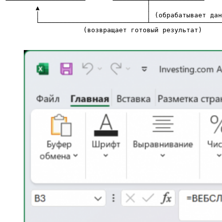
└───────────────────┘      └────────┬─────────────┘    
        ▲                           │                  
        │                           │ (обрабатывает дан
        └───────────────────────────┴──────────────────
                    (возвращает готовый результат)