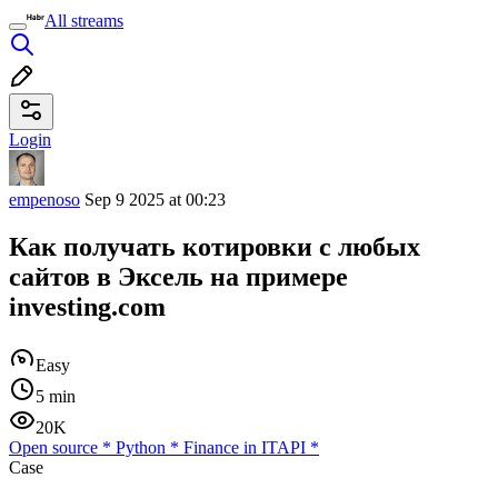
All streams
Login
empenoso
Sep 9 2025 at 00:23
Как получать котировки с любых
сайтов в Эксель на примере
investing.com
Easy
5 min
20K
Open source
*
Python
*
Finance in IT
API
*
Case