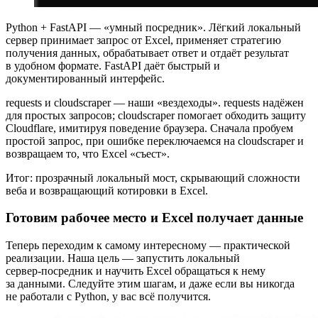
Python + FastAPI — «умный посредник». Лёгкий локальный
сервер принимает запрос от Excel, применяет стратегию
получения данных, обрабатывает ответ и отдаёт результат
в удобном формате. FastAPI даёт быстрый и
документированный интерфейс.
requests и cloudscraper — наши «вездеходы». requests надёжен
для простых запросов; cloudscraper помогает обходить защиту
Cloudflare, имитируя поведение браузера. Сначала пробуем
простой запрос, при ошибке переключаемся на cloudscraper и
возвращаем то, что Excel «съест».
Итог: прозрачный локальный мост, скрывающий сложности
веба и возвращающий котировки в Excel.
Готовим рабочее место и Excel получает данные
Теперь переходим к самому интересному — практической
реализации. Наша цель — запустить локальный
сервер‑посредник и научить Excel обращаться к нему
за данными. Следуйте этим шагам, и даже если вы никогда
не работали с Python, у вас всё получится.