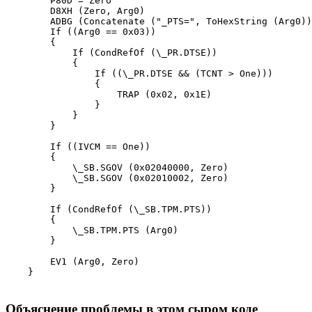
        P80D = Zero

        D8XH (Zero, Arg0)

        ADBG (Concatenate ("_PTS=", ToHexString (Arg0))
        If ((Arg0 == 0x03))

        {

            If (CondRefOf (\_PR.DTSE))

            {

                If ((\_PR.DTSE && (TCNT > One)))

                {

                    TRAP (0x02, 0x1E)

                }

            }

        }

        If ((IVCM == One))

        {

            \_SB.SGOV (0x02040000, Zero)

            \_SB.SGOV (0x02010002, Zero)

        }

        If (CondRefOf (\_SB.TPM.PTS))

        {

            \_SB.TPM.PTS (Arg0)

        }

        EV1 (Arg0, Zero)

    }
Объяснение проблемы в этом сыром коде