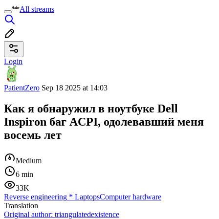
All streams
Login
PatientZero
Sep 18 2025 at 14:03
Как я обнаружил в ноутбуке Dell
Inspiron баг ACPI, одолевавший меня
восемь лет
Medium
6 min
33K
Reverse engineering
*
Laptops
Computer hardware
Translation
Original author:
triangulatedexistence