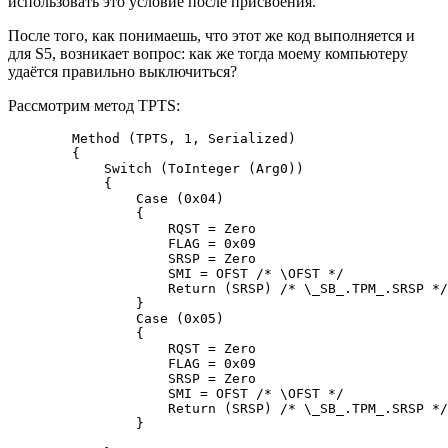
использовать это условие после присвоения.
После того, как понимаешь, что этот же код выполняется и
для S5, возникает вопрос: как же тогда моему компьютеру
удаётся правильно выключиться?
Рассмотрим метод TPTS:
        Method (TPTS, 1, Serialized)

        {

            Switch (ToInteger (Arg0))

            {

                Case (0x04)

                {

                    RQST = Zero

                    FLAG = 0x09

                    SRSP = Zero

                    SMI = OFST /* \OFST */

                    Return (SRSP) /* \_SB_.TPM_.SRSP */

                }

                Case (0x05)

                {

                    RQST = Zero

                    FLAG = 0x09

                    SRSP = Zero

                    SMI = OFST /* \OFST */

                    Return (SRSP) /* \_SB_.TPM_.SRSP */

                }
