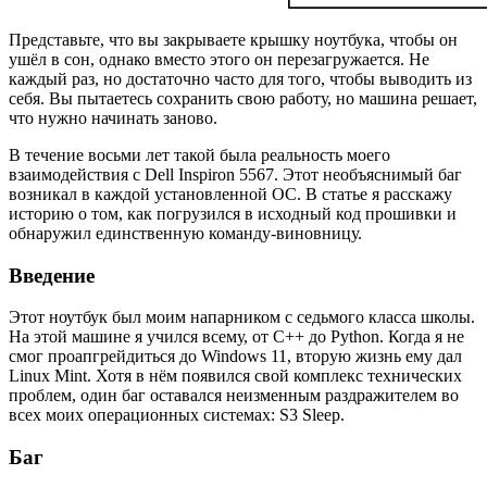
Представьте, что вы закрываете крышку ноутбука, чтобы он
ушёл в сон, однако вместо этого он перезагружается. Не
каждый раз, но достаточно часто для того, чтобы выводить из
себя. Вы пытаетесь сохранить свою работу, но машина решает,
что нужно начинать заново.
В течение восьми лет такой была реальность моего
взаимодействия с Dell Inspiron 5567. Этот необъяснимый баг
возникал в каждой установленной ОС. В статье я расскажу
историю о том, как погрузился в исходный код прошивки и
обнаружил единственную команду-виновницу.
Введение
Этот ноутбук был моим напарником с седьмого класса школы.
На этой машине я учился всему, от C++ до Python. Когда я не
смог проапгрейдиться до Windows 11, вторую жизнь ему дал
Linux Mint. Хотя в нём появился свой комплекс технических
проблем, один баг оставался неизменным раздражителем во
всех моих операционных системах: S3 Sleep.
Баг