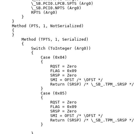
            \_SB.PCI0.LPCB.SPTS (Arg0)

            \_SB.PCI0.NPTS (Arg0)

            RPTS (Arg0)

        }

    }

    Method (PTS, 1, NotSerialized)

    {

    }

        Method (TPTS, 1, Serialized)

        {

            Switch (ToInteger (Arg0))

            {

                Case (0x04)

                {

                    RQST = Zero

                    FLAG = 0x09

                    SRSP = Zero

                    SMI = OFST /* \OFST */

                    Return (SRSP) /* \_SB_.TPM_.SRSP */

                }

                Case (0x05)

                {

                    RQST = Zero

                    FLAG = 0x09

                    SRSP = Zero

                    SMI = OFST /* \OFST */

                    Return (SRSP) /* \_SB_.TPM_.SRSP */

                }

            }
