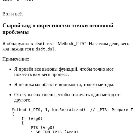
Вот и всё.
Сырой код в окрестностях точки основной
проблемы
Я обнаружил в
"Method(_PTS". На самом деле, весь
dsdt.dsl
код находится в
.
dsdt.dsl
Примечание:
Я привёл все вызовы функций, чтобы точно мог
показать вам весь процесс.
Я не показал области видимости, только методы.
Отступы сохранены, чтобы отличать один метод от
другого.
    Method (_PTS, 1, NotSerialized)  // _PTS: Prepare T
    {

        If (Arg0)

        {

            PTS (Arg0)

            \_SB.TPM.TPTS (Arg0)
