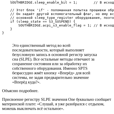
    SOUTHBRIDGE.sleep_enable_bit = 1;        // В исход
    // Этот блок 'if' - поломанная попытка прошивки обр
    // Он задаёт другой вспомогательный флаг, но ему вс
    // основной sleep_type_register оборудования, поэто
    if (sleep_state == S3_SUSPEND) {

        SOUTHBRIDGE.acpi_s3_enable_flag = 1; // В исход
    }

}
Это единственный метод во всей
последовательности, который выполняет
безусловную запись в основной регистр запуска
сна (SLPE). Все остальные методы отвечают за
сохранение состояния или за обработку их
собственного оборудования. Именно SPTS
безрассудно жмёт кнопку «Вперёд» для всей
системы, не задав предварительно значение
«Вперёд куда?».
Объясню подробнее.
Присвоение регистру SLPE значения One буквально сообщает
материнской плате: «Слушай, я уже разобрался с отдыхом,
можешь выключать всё остальное».