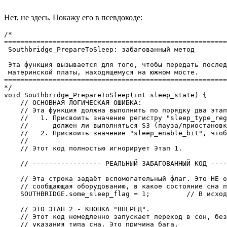
Нет, не здесь. Покажу его в псевдокоде:
/*

=======================================================
 Southbridge_PrepareToSleep: забагованный метод

 Эта функция вызывается для того, чтобы передать послед
 материнской платы, находящемуся на южном мосте.

=======================================================
*/

void Southbridge_PrepareToSleep(int sleep_state) {

    // ОСНОВНАЯ ЛОГИЧЕСКАЯ ОШИБКА:

    // Эта функция должна выполнить по порядку два этап
    //   1. Присвоить значение регистру "sleep_type_reg
    //      должен ли выполняться S3 (пауза/приостановк
    //   2. Присвоить значение "sleep_enable_bit", чтоб
    //

    // Этот код полностью игнорирует Этап 1.

    // ----------------- РЕАЛЬНЫЙ ЗАБАГОВАННЫЙ КОД ----
    // Эта строка задаёт вспомогательный флаг. Это НЕ о
    // сообщающая оборудованию, в какое состояние сна п
    SOUTHBRIDGE.some_sleep_flag = 1;         // В исход
    // ЭТО ЭТАП 2 - КНОПКА "ВПЕРЁД".

    // Этот код немедленно запускает переход в сон, без
    // указания типа сна. Это причина бага.
