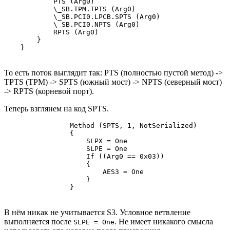
            PTS (Arg0)

            \_SB.TPM.TPTS (Arg0)

            \_SB.PCI0.LPCB.SPTS (Arg0)

            \_SB.PCI0.NPTS (Arg0)

            RPTS (Arg0)

        }

    }
То есть поток выглядит так: PTS (полностью пустой метод) ->
TPTS (TPM) -> SPTS (южный мост) -> NPTS (северный мост)
-> RPTS (корневой порт).
Теперь взглянем на код SPTS.
                Method (SPTS, 1, NotSerialized)

                {

                    SLPX = One

                    SLPE = One

                    If ((Arg0 == 0x03))

                    {

                        AES3 = One

                    }

В нём никак не учитывается S3. Условное ветвление
выполняется после
. Не имеет никакого смысла
SLPE = One