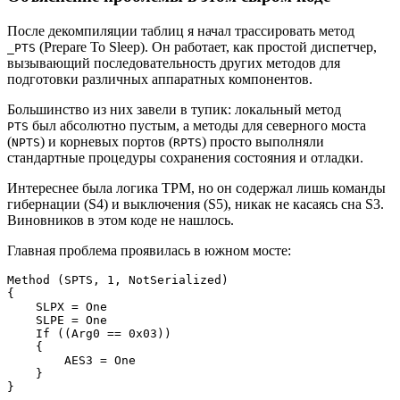
После декомпиляции таблиц я начал трассировать метод
(Prepare To Sleep). Он работает, как простой диспетчер,
_PTS
вызывающий последовательность других методов для
подготовки различных аппаратных компонентов.
Большинство из них завели в тупик: локальный метод
был абсолютно пустым, а методы для северного моста
PTS
(
) и корневых портов (
) просто выполняли
NPTS
RPTS
стандартные процедуры сохранения состояния и отладки.
Интереснее была логика TPM, но он содержал лишь команды
гибернации (S4) и выключения (S5), никак не касаясь сна S3.
Виновников в этом коде не нашлось.
Главная проблема проявилась в южном мосте:
Method (SPTS, 1, NotSerialized)

{

    SLPX = One

    SLPE = One

    If ((Arg0 == 0x03))

    {

        AES3 = One

    }

}