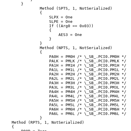
        }

                Method (SPTS, 1, NotSerialized)

                {

                    SLPX = One

                    SLPE = One

                    If ((Arg0 == 0x03))

                    {

                        AES3 = One

                    }

                }

                Method (NPTS, 1, NotSerialized)

                {

                    PA0H = PM0H /* \_SB_.PCI0.PM0H */

                    PALK = PMLK /* \_SB_.PCI0.PMLK */

                    PA1H = PM1H /* \_SB_.PCI0.PM1H */

                    PA1L = PM1L /* \_SB_.PCI0.PM1L */

                    PA2H = PM2H /* \_SB_.PCI0.PM2H */

                    PA2L = PM2L /* \_SB_.PCI0.PM2L */

                    PA3H = PM3H /* \_SB_.PCI0.PM3H */

                    PA3L = PM3L /* \_SB_.PCI0.PM3L */

                    PA4H = PM4H /* \_SB_.PCI0.PM4H */

                    PA4L = PM4L /* \_SB_.PCI0.PM4L */

                    PA5H = PM5H /* \_SB_.PCI0.PM5H */

                    PA5L = PM5L /* \_SB_.PCI0.PM5L */

                    PA6H = PM6H /* \_SB_.PCI0.PM6H */

                    PA6L = PM6L /* \_SB_.PCI0.PM6L */

                }

    Method (RPTS, 1, NotSerialized)

    {
