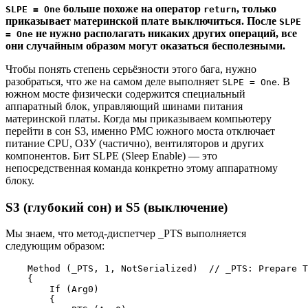
больше похоже на оператор
, только
SLPE = One
return
приказывает материнской плате выключиться. После
SLPE
не нужно располагать никаких других операций, все
= One
они случайным образом могут оказаться бесполезными.
Чтобы понять степень серьёзности этого бага, нужно
разобраться, что же на самом деле выполняет
. В
SLPE = One
южном мосте физически содержится специальный
аппаратный блок, управляющий шинами питания
материнской платы. Когда мы приказываем компьютеру
перейти в сон S3, именно PMC южного моста отключает
питание CPU, ОЗУ (частично), вентиляторов и других
компонентов. Бит SLPE (Sleep Enable) — это
непосредственная команда конкретно этому аппаратному
блоку.
S3 (глубокий сон) и S5 (выключение)
Мы знаем, что метод-диспетчер _PTS выполняется
следующим образом:
    Method (_PTS, 1, NotSerialized)  // _PTS: Prepare T
    {

        If (Arg0)

        {
