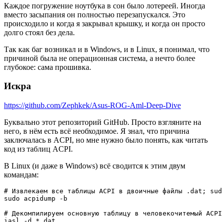
Каждое погружение ноутбука в сон было лотереей. Иногда
вместо засыпания он полностью перезапускался. Это
происходило и когда я закрывал крышку, и когда он просто
долго стоял без дела.
Так как баг возникал и в Windows, и в Linux, я понимал, что
причиной была не операционная система, а нечто более
глубокое: сама прошивка.
Искра
https://github.com/Zephkek/Asus-ROG-Aml-Deep-Dive
Буквально этот репозиторий GitHub. Просто взгляните на
него, в нём есть всё необходимое. Я знал, что причина
заключалась в ACPI, но мне нужно было понять, как читать
код из таблиц ACPI.
В Linux (и даже в Windows) всё сводится к этим двум
командам:
# Извлекаем все таблицы ACPI в двоичные файлы .dat; sud
sudo acpidump -b

# Декомпилируем основную таблицу в человекочитемый ACPI
iasl -d *.dat