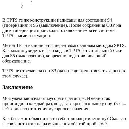
            }

        }
В TPTS те же конструкции написаны для состояний S4
(гибернация) и S5 (выключение). После сохранения ОЗУ на
диск гибернация происходит отключением всей системы.
TPTS спасает ситуацию.
Метод TPTS выполняется перед забагованным методом SPTS.
Как можно увидеть из его кода, в TPTS есть отдельный Case
для S5 (выключения), корректно подготавливающий
оборудование.
TPTS не отвечает за сон S3 (да и не должен отвечать за него в
этом случае).
Заключение
Моя удача зависела от мусора из регистра. Именно так
происходило каждый раз, когда я закрывал крышку ноутбука...
всё зависело от чтения мусорного значения.
Как бы я мог объяснить это себе тринадцатилетнему? Сколько
часов я потратил на размышления об этой проблеме?..