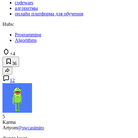
codewars
алгоритмы
онлайн платформа для обучения
Hubs:
Programming
Algorithms
+4
36
12
5
Karma
Artyom
@swcasimiro