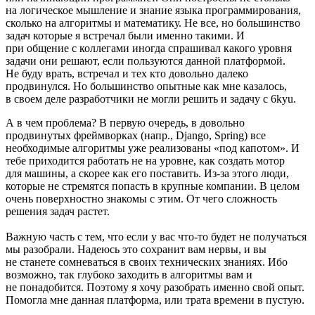
на логическое мышление и знание языка программирования,
сколько на алгоритмы и математику. Не все, но большинство
задач которые я встречал были именно такими. И
при общение с коллегами иногда спрашивал какого уровня
задачи они решают, если пользуются данной платформой.
Не буду врать, встречал и тех кто довольно далеко
продвинулся. Но большинство опытные как мне казалось,
в своем деле разработчики не могли решить и задачу с 6kyu.
А в чем проблема? В первую очередь, в довольно
продвинутых фреймворках (напр., Django, Spring) все
необходимые алгоритмы уже реализованы «под капотом». И
тебе приходится работать не на уровне, как создать мотор
для машины, а скорее как его поставить. Из‑за этого люди,
которые не стремятся попасть в крупные компании. В целом
очень поверхностно знакомы с этим. От чего сложность
решения задач растет.
Важную часть с тем, что если у вас что‑то будет не получаться
мы разобрали. Надеюсь это сохранит вам нервы, и вы
не станете сомневаться в своих технических знаниях. Ибо
возможно, так глубоко заходить в алгоритмы вам и
не понадобится. Поэтому я хочу разобрать именно свой опыт.
Помогла мне данная платформа, или трата времени в пустую.