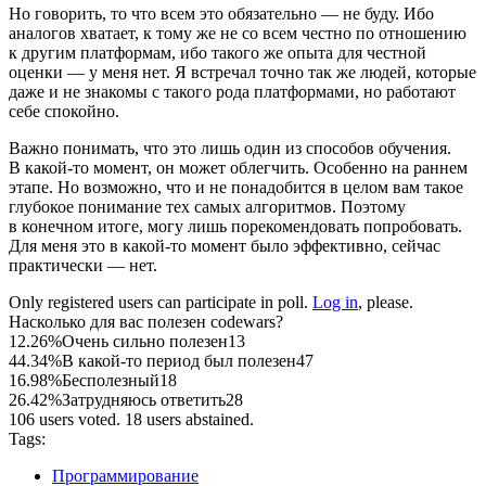
Но говорить, то что всем это обязательно — не буду. Ибо
аналогов хватает, к тому же не со всем честно по отношению
к другим платформам, ибо такого же опыта для честной
оценки — у меня нет. Я встречал точно так же людей, которые
даже и не знакомы с такого рода платформами, но работают
себе спокойно.
Важно понимать, что это лишь один из способов обучения.
В какой‑то момент, он может облегчить. Особенно на раннем
этапе. Но возможно, что и не понадобится в целом вам такое
глубокое понимание тех самых алгоритмов. Поэтому
в конечном итоге, могу лишь порекомендовать попробовать.
Для меня это в какой‑то момент было эффективно, сейчас
практически — нет.
Only registered users can participate in poll.
Log in
, please.
Насколько для вас полезен codewars?
12.26%
Очень сильно полезен
13
44.34%
В какой-то период был полезен
47
16.98%
Бесполезный
18
26.42%
Затрудняюсь ответить
28
106 users voted. 18 users abstained.
Tags:
Программирование