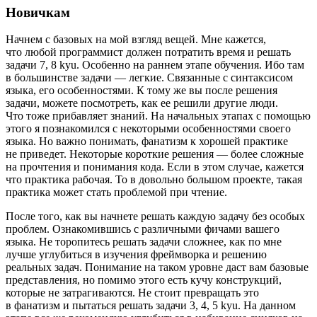
Новичкам
Начнем с базовых на мой взгляд вещей. Мне кажется,
что любой программист должен потратить время и решать
задачи 7, 8 kyu. Особенно на раннем этапе обучения. Ибо там
в большинстве задачи — легкие. Связанные с синтаксисом
языка, его особенностями. К тому же вы после решения
задачи, можете посмотреть, как ее решили другие люди.
Что тоже прибавляет знаний. На начальных этапах с помощью
этого я познакомился с некоторыми особенностями своего
языка. Но важно понимать, фанатизм к хорошей практике
не приведет. Некоторые короткие решения — более сложные
на прочтения и понимания кода. Если в этом случае, кажется
что практика рабочая. То в довольно большом проекте, такая
практика может стать проблемой при чтение.
После того, как вы начнете решать каждую задачу без особых
проблем. Ознакомившись с различными фичами вашего
языка. Не торопитесь решать задачи сложнее, как по мне
лучше углубиться в изучения фреймворка и решению
реальных задач. Понимание на таком уровне даст вам базовые
представления, но помимо этого есть кучу конструкций,
которые не затрагиваются. Не стоит превращать это
в фанатизм и пытаться решать задачи 3, 4, 5 kyu. На данном