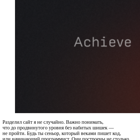
Разделил сайт я не случайно. Важно понимать,
что до продвинутого уровня без набитых шишек —
не пройти. Будь ты сеньор, который веками пишет код,
или начинающий программист. Они построены не столько