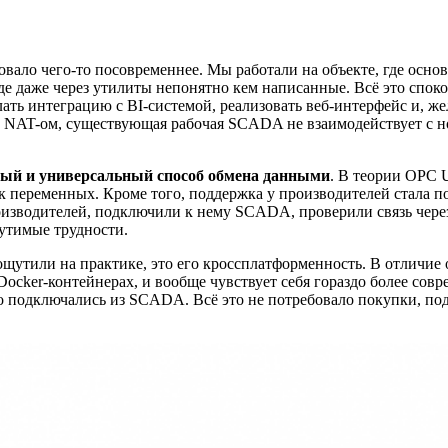
бовало чего-то посовременнее. Мы работали на объекте, где осно
даже через утилиты непонятно кем написанные. Всё это спокойн
ть интеграцию с BI-системой, реализовать веб-интерфейс и, жел
за NAT-ом, существующая рабочая SCADA не взаимодействует с н
ный и универсальный способ обмена данными
. В теории OPC U
сок переменных. Кроме того, поддержка у производителей стала
зводителей, подключили к нему SCADA, проверили связь через U
щутимые трудности.
щутили на практике, это его кроссплатформенность. В отличие
Docker-контейнерах, и вообще чувствует себя гораздо более со
сто подключались из SCADA. Всё это не потребовало покупки, под