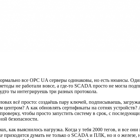
. Формально все OPC UA серверы одинаковы, но есть нюансы. Оди
методы не работали вовсе, а где-то SCADA просто не могла подп
будто ты интегрируешь три разных протокола.
ловах всё просто: создаёшь пару ключей, подписываешь, загруж
м центром? А как обновлять сертификаты на сотнях устройств?
проверку, чтобы просто запустить систему в срок, с последующ
ной безопасности.
ах, как выяснилось нагрузка. Когда у тебя 2000 тегов, и все о
е приходится думать не только о SCADA и ПЛК, но и о железе, 