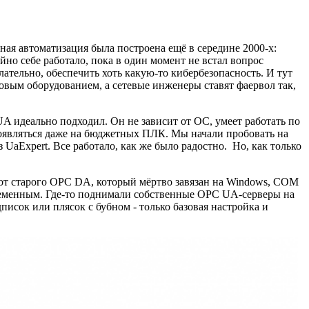
вная автоматизация была построена ещё в середине 2000-х:
о себе работало, пока в один момент не встал вопрос
ательно, обеспечить хоть какую-то кибербезопасность. И тут
овым оборудованием, а сетевые инженеры ставят фаервол так,
A идеально подходил. Он не зависит от ОС, умеет работать по
 появляться даже на бюджетных ПЛК. Мы начали пробовать на
aExpert. Все работало, как же было радостно. Но, как только
 от старого OPC DA, который мёртво завязан на Windows, COM
временным. Где-то поднимали собственные OPC UA-серверы на
писок или плясок с бубном - только базовая настройка и