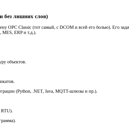
и без лишних слов)
у OPC Classic (тот самый, с DCOM и всей его болью). Его зада
MES, ERP и т.д.).
уру объектов.
икатов.
грации (Python, .NET, Java, MQTT-шлюзы и пр.).
 RTU).
грамма).