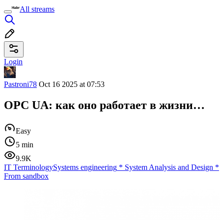
All streams
Login
Pastroni78
Oct 16 2025 at 07:53
OPC UA: как оно работает в жизни…
Easy
5 min
9.9K
IT Terminology
Systems engineering
*
System Analysis and Design
*
From sandbox