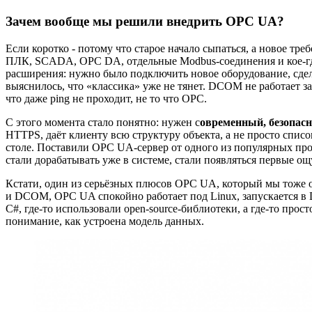
Зачем вообще мы решили внедрить OPC UA?
Если коротко - потому что старое начало сыпаться, а новое тре
ПЛК, SCADA, OPC DA, отдельные Modbus-соединения и кое-где 
расширения: нужно было подключить новое оборудование, сдела
выяснилось, что «классика» уже не тянет. DCOM не работает 
что даже ping не проходит, не то что OPC.
С этого момента стало понятно: нужен с
овременный, безопас
HTTPS, даёт клиенту всю структуру объекта, а не просто спи
столе. Поставили OPC UA-сервер от одного из популярных прои
стали дорабатывать уже в системе, стали появляться первые о
Кстати, один из серьёзных плюсов OPC UA, который мы тоже о
и DCOM, OPC UA спокойно работает под Linux, запускается в 
C#, где-то использовали open-source-библиотеки, а где-то про
понимание, как устроена модель данных.