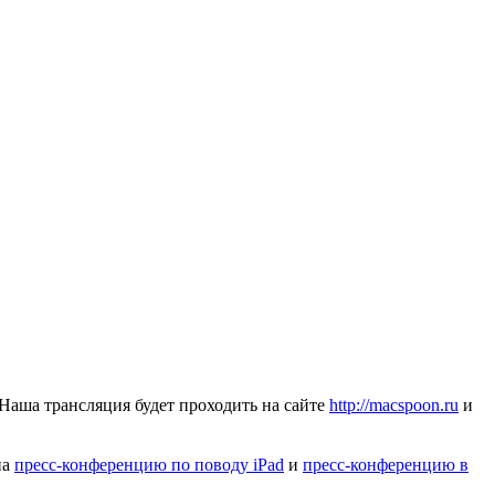
аша трансляция будет проходить на сайте
http://macspoon.ru
и
на
пресс-конференцию по поводу iPad
и
пресс-конференцию в