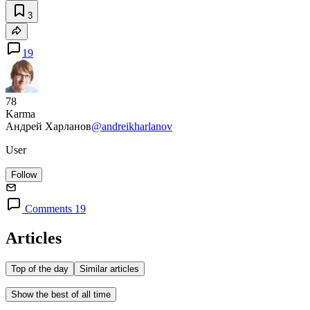
3
19
78
Karma
Андрей Харланов
@andreikharlanov
User
Follow
Comments 19
Articles
Top of the day
Similar articles
Show the best of all time