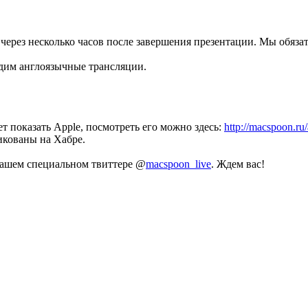
 через несколько часов после завершения презентации. Мы обяза
одим англоязычные трансляции.
ет показать Apple, посмотреть его можно здесь:
http://macspoon.r
икованы на Хабре.
 нашем специальном твиттере @
macspoon_live
. Ждем вас!