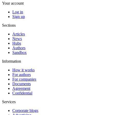
Your account
Log in
Sign up
Sections
Articles
News
Hubs
Authors
Sandbox
Information
How it works
For authors
For companies
Documents
Agreement
Confidential
Services
Corporate blogs