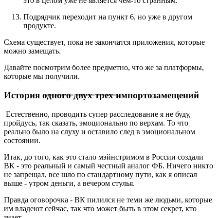
это в целом уже не является чем-то странным.
Подрядчик переходит на пункт 6, но уже в другом
продукте.
Схема существует, пока не закончатся приложения, которые
можно замещать.
Давайте посмотрим более предметно, что же за платформы,
которые мы получили.
История о̶д̶н̶о̶г̶о̶ д̶в̶у̶х̶ т̶р̶е̶х̶ импортозамещений
Естественно, проводить супер расследование я не буду,
пройдусь, так сказать, эмоционально по верхам. То что
реально было на слуху и оставило след в эмоциональном
состоянии.
Итак, до того, как это стало мэйнстримом в России создали
ВК - это реальный и самый честный аналог ФБ. Ничего никто
не запрещал, все шло по стандартному пути, как я описал
выше - утром деньги, а вечером стулья.
Правда оговорочка - ВК пилился не теми же людьми, которые
им владеют сейчас, так что может быть в этом секрет, кто
знает