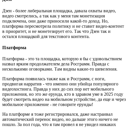
Дзен - более либеральная площадка, давала охваты видео,
видео смотрелись, а так как у меня там монетизация
подключена, они даже приносили какой-то доход. Но,
платформа пересмотрела политику и не ставит видео-контент
в приоритет, и не монетезирует его. Так что Дзен так и
остался площадкой для текстового контента.
Платформа
Платформа - это та площадка, которую я бы с удовольствием
назвал ярким продолжателем дела Росграмм. Правда с
несколькими оговорками. Там видны какие-то шевеления.
Платформа появилась также как и Росграмм, с ноги,
продвигая нарратив - что именно они убийца популярного
видеохостинга. Правда у них до сих пор нет мобильного
приложения, но это же ерунда, кто в здравом уме в 2025 году
будет смотреть видео на мобильном устройстве, да еще и через
мобильное приложение - не говорите ерунды!
На платформе я тоже регистрировался, даже настраивал
автоматический перенос видео, но дальше этого ничего не
пошло. За пол года, что я там провел я не увидел никаких