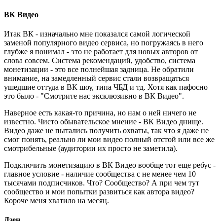
ВК Видео
Итак ВК - изначально мне показался самой логической
заменой популярного видео сервиса, но погружаясь в него
глубже я понимал - это не работает для новых авторов от
слова совсем. Система рекомендаций, удобство, система
монетизации - это все полнейшая задница. Не обратили
внимание, на замедленный сервис стали возвращаться
ушедшие оттуда в ВК шоу, типа ЧБД и тд. Хотя как пафосно
это было - "Смотрите нас эксклюзивно в ВК Видео".
Наверное есть какая-то причина, но нам о ней ничего не
известно. Чисто обывательское мнение - ВК Видео днище.
Видео даже не пытались получить охваты, так что я даже не
смог понять, реально ли мои видео полный отстой или все же
смотрибельные (аудитории их просто не заметила).
Подключить монетизацию в ВК Видео вообще тот еще ребус -
главное условие - наличие сообщества с не менее чем 10
тысячами подписчиков. Что? Сообщество? А при чем тут
сообщество и мои попытки развиться как автора видео?
Короче меня хватило на месяц.
Дзен