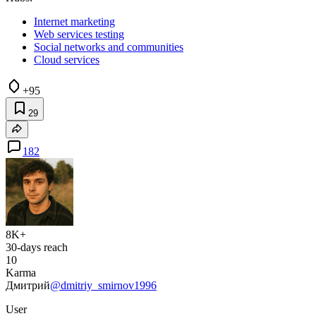
Internet marketing
Web services testing
Social networks and communities
Cloud services
+95
29
182
8K+
30-days reach
10
Karma
Дмитрий
@dmitriy_smirnov1996
User