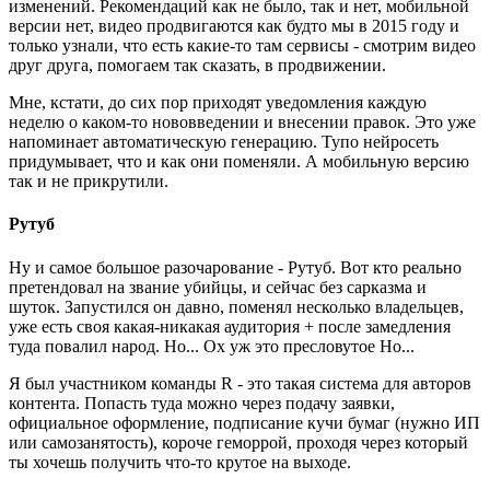
изменений. Рекомендаций как не было, так и нет, мобильной
версии нет, видео продвигаются как будто мы в 2015 году и
только узнали, что есть какие-то там сервисы - смотрим видео
друг друга, помогаем так сказать, в продвижении.
Мне, кстати, до сих пор приходят уведомления каждую
неделю о каком-то нововведении и внесении правок. Это уже
напоминает автоматическую генерацию. Тупо нейросеть
придумывает, что и как они поменяли. А мобильную версию
так и не прикрутили.
Рутуб
Ну и самое большое разочарование - Рутуб. Вот кто реально
претендовал на звание убийцы, и сейчас без сарказма и
шуток. Запустился он давно, поменял несколько владельцев,
уже есть своя какая-никакая аудитория + после замедления
туда повалил народ. Но... Ох уж это пресловутое Но...
Я был участником команды R - это такая система для авторов
контента. Попасть туда можно через подачу заявки,
официальное оформление, подписание кучи бумаг (нужно ИП
или самозанятость), короче геморрой, проходя через который
ты хочешь получить что-то крутое на выходе.