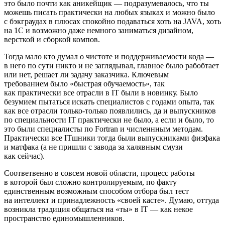
это было почти как аникейщик — подразумевалось, что ты
можешь писать практически на любых языках и можно было
с бэкграудах в плюсах спокойно подаваться хоть на JAVA, хоть
на 1С и возможно даже немного заниматься дизайном,
версткой и сборкой компов.
Тогда мало кто думал о чистоте и поддерживаемости кода —
в него по сути никто и не заглядывал, главное было рабобтает
или нет, решает ли задачу заказчика. Ключевым
требованием было «быстрая обучаемость», так
как практически все отрасли в IT были в новинку. Было
безумием пытаться искать специалистов с годами опыта, так
как все отрасли только‑только появлились, да и выпускников
по специальности IT практически не было, а если и было, то
это были специалисты по Fortran и численнным методам.
Практически все ITшники тогда были выпускниками физфака
и матфака (а не пришли с завода за халявным смузи
как сейчас).
Соответвенно в совсем новой области, процесс работы
в которой был сложно контролируемым, по факту
единственным возможным способом отбора был тест
на интеллект и принадлежность «своей касте». Думаю, оттуда
возникла традиция общаться на «ты» в IT — как некое
пространство единомышленников.