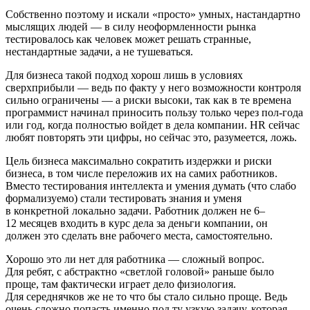
Собственно поэтому и искали «просто» умных, настандартно
мыслящих людей — в силу неоформленности рынка
тестировалось как человек может решать странные,
нестандартные задачи, а не тушеваться.
Для бизнеса такой подход хорош лишь в условиях
сверхприбыли — ведь по факту у него возможности контроля
сильно ограничены — а риски высоки, так как в те времена
программист начинал приносить пользу только через пол‑года
или год, когда полностью войдет в дела компании. HR сейчас
любят повторять эти цифры, но сейчас это, разумеется, ложь.
Цель бизнеса максимально сократить издержки и риски
бизнеса, в том числе переложив их на самих работников.
Вместо тестирования интеллекта и умения думать (что слабо
формализуемо) стали тестировать знания и уменя
в конкретной локально задачи. Работник должен не 6–
12 месяцев входить в курс дела за деньги компании, он
должен это сделать вне рабочего места, самостоятельно.
Хорошо это ли нет для работника — сложный вопрос.
Для ребят, с абстрактно «светлой головой» раньше было
проще, там фактически играет дело физиология.
Для середнячков же не то что бы стало сильно проще. Ведь
очень сложно попасть именно под ту узкую задачу, которая