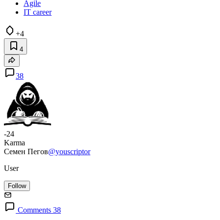
Agile
IT career
+4
4
38
-24
Karma
Семен Пегов
@youscriptor
User
Follow
Comments 38