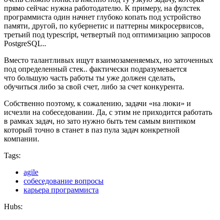
прямо сейчас нужна работодателю. К примеру, на фулстек
программиста один начнет глубоко копать под устройство
памяти, другой, по кубернетис и паттерны микросервисов,
третьий под typescript, четвертый под оптимизацию запросов
PostgreSQL..
Вместо талантливых ищут взаимозаменяемых, но заточенных
под определенный стек.. фактически подразумевается
что большую часть работы ты уже должен сделать,
обучиться либо за свой счет, либо за счет конкурента.
Собственно поэтому, к сожалению, задачи «на люки» и
исчезли на собеседовании. Да, с этим не приходится работать
в рамках задач, но зато нужно быть тем самым винтиком
который точно в станет в паз пула задач конкретной
компании.
Tags:
agile
собеседование вопросы
карьера программиста
Hubs: