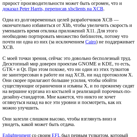
прирост производительности может быть огромен, что и
доказал Peter Harris, переписав xlsclients на XCB
.
Одна из долговременных целей разработчиков XCB —
окончательно избавиться от Xlib, чтобы увеличить скорость и
уменьшить время отклика приложений X11. Для этого
необходимо портировать множество библиотек, потому что
почти ни одна из них (за исключением
Cairo
) не поддерживает
XCB.
С моей точки зрения, сейчас это довольно бесполезный труд.
Десктопный мир доверен проектам GNOME и KDE, то есть,
GTK+ и Qt. При этом похоже, что ни один из этих тулкитов
не заинтересован в работе ни над XCB, ни над протоколом X.
Они скорее прилагают большие усилия, чтобы обойти
существующие ограничения и изъяны X, и по прежнему сидят
на вершине кургана из костылей и реализаций порочных-по-
дизайну-стандартов. Мне кажется, что никто не хочет
оглянуться назад на все эти уровни и посмотреть, как их
можно улучшить.
Они залезли слишком высоко, чтобы взглянуть вниз и
увидеть, какой может быть отдача.
Enlightenment
со своим
EFL
был первым тулкитом, который