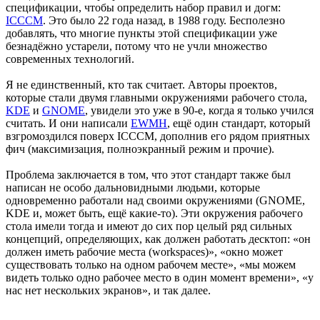
спецификации, чтобы определить набор правил и догм:
ICCCM
. Это было 22 года назад, в 1988 году. Бесполезно
добавлять, что многие пункты этой спецификации уже
безнадёжно устарели, потому что не учли множество
современных технологий.
Я не единственный, кто так считает. Авторы проектов,
которые стали двумя главными окружениями рабочего стола,
KDE
и
GNOME
, увидели это уже в 90-е, когда я только учился
считать. И они написали
EWMH
, ещё один стандарт, который
взгромоздился поверх ICCCM, дополнив его рядом приятных
фич (максимизация, полноэкранный режим и прочие).
Проблема заключается в том, что этот стандарт также был
написан не особо дальновидными людьми, которые
одновременно работали над своими окружениями (GNOME,
KDE и, может быть, ещё какие-то). Эти окружения рабочего
стола имели тогда и имеют до сих пор целый ряд сильных
концепций, определяющих, как должен работать десктоп: «он
должен иметь рабочие места (workspaces)», «окно может
существовать только на одном рабочем месте», «мы можем
видеть только одно рабочее место в один момент времени», «у
нас нет нескольких экранов», и так далее.