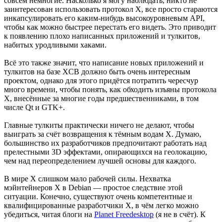
совсем немногие. Насколько я могу наблюдать, никто не
заинтересован использовать протокол X, все просто стараются
инкапсулировать его каким-нибудь высокоуровневым API,
чтобы как можно быстрее перестать его видеть. Это приводит
к появлению плохо написанных приложений и тулкитов,
набитых уродливыми хаками.
Всё это также значит, что написание новых приложений и
тулкитов на базе XCB должно быть очень интересным
проектом, однако для этого придётся потратить чересчур
много времени, чтобы понять, как обходить изъяны протокола
X, внесённые за многие годы предшественниками, в том
числе Qt и GTK+.
Главные тулкиты практически ничего не делают, чтобы
выиграть за счёт возвращения к тёмным водам X. Думаю,
большинство их разработчиков предпочитают работать над
прелестными 3D эффектами, опирающихся на геолокацию,
чем над переопределением лучшей основы для каждого.
В мире X слишком мало рабочей силы. Нехватка
мэйнтейнеров X в Debian — простое следствие этой
ситуации. Конечно, существуют очень компетентные и
квалифицированные разработчики X, в чём легко можно
убедиться, читая блоги на
Planet Freedesktop
(я не в счёт). К