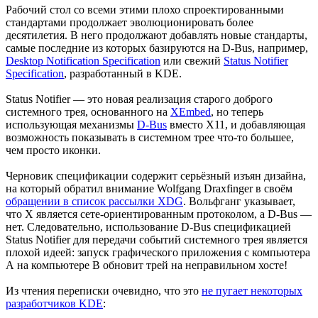
Рабочий стол со всеми этими плохо спроектированными
стандартами продолжает эволюционировать более
десятилетия. В него продолжают добавлять новые стандарты,
самые последние из которых базируются на D-Bus, например,
Desktop Notification Specification
или свежий
Status Notifier
Specification
, разработанный в KDE.
Status Notifier — это новая реализация старого доброго
системного трея, основанного на
XEmbed
, но теперь
использующая механизмы
D-Bus
вместо X11, и добавляющая
возможность показывать в системном трее что-то большее,
чем просто иконки.
Черновик спецификации содержит серьёзный изъян дизайна,
на который обратил внимание Wolfgang Draxfinger в своём
обращении в список рассылки XDG
. Вольфганг указывает,
что X является сете-ориентированным протоколом, а D-Bus —
нет. Следовательно, использование D-Bus спецификацией
Status Notifier для передачи событий системного трея является
плохой идеей: запуск графического приложения с компьютера
А на компьютере В обновит трей на неправильном хосте!
Из чтения переписки очевидно, что это
не пугает некоторых
разработчиков KDE
: