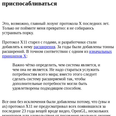
приспосабливаться
Это, возможно, главный лозунг протокола X последних лет.
Только не поймите меня превратно: я не собираюсь
устраивать порку.
Протокол X11 старел с годами, и разработчики стали
добавлять к нему
расширения
. За годы были добавлены тонны
расширений. В точном соответствии с одним из
изначальных
принципов X
:
Важно чётко определить, чем система является, и
чем она не является. Не надо стараться услужить
потребностям всего мира; вместо этого следует
сделать систему расширяемой так, чтобы
дополнительные потребности могли быть
удовлетворены подходящим способом.
Все они без исключения были добавлены потому, что (увы и
ах) протокол X11 не предусматривал всех появившихся за
последние 23 года вещей вроде видео, OpenGL, нескольких
мониторов или удовольствия от рисования овальных окошек.