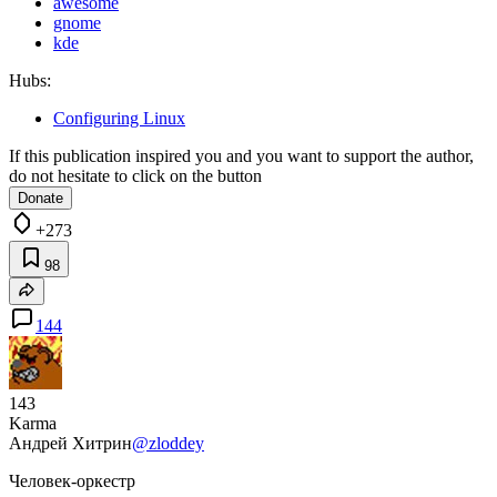
awesome
gnome
kde
Hubs:
Configuring Linux
If this publication inspired you and you want to support the author,
do not hesitate to click on the button
Donate
+273
98
144
143
Karma
Андрей Хитрин
@zloddey
Человек-оркестр