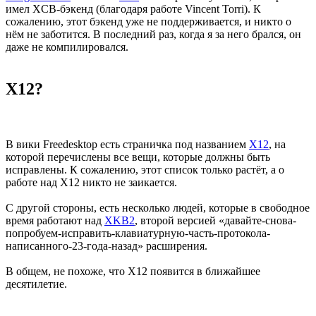
имел XCB-бэкенд (благодаря работе Vincent Torri). К
сожалению, этот бэкенд уже не поддерживается, и никто о
нём не заботится. В последний раз, когда я за него брался, он
даже не компилировался.
X12?
В вики Freedesktop есть страничка под названием
X12
, на
которой перечислены все вещи, которые должны быть
исправлены. К сожалению, этот список только растёт, а о
работе над X12 никто не заикается.
С другой стороны, есть несколько людей, которые в свободное
время работают над
XKB2
, второй версией «давайте-снова-
попробуем-исправить-клавиатурную-часть-протокола-
написанного-23-года-назад» расширения.
В общем, не похоже, что X12 появится в ближайшее
десятилетие.