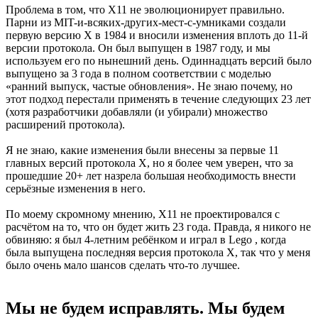
Проблема в том, что X11 не эволюционирует правильно.
Парни из MIT-и-всяких-других-мест-с-умниками создали
первую версию X в 1984 и вносили изменения вплоть до 11-й
версии протокола. Он был выпущен в 1987 году, и мы
используем его по нынешний день. Одиннадцать версий было
выпущено за 3 года в полном соответствии с моделью
«ранний выпуск, частые обновления». Не знаю почему, но
этот подход перестали применять в течение следующих 23 лет
(хотя разработчики добавляли (и убирали) множество
расширений протокола).
Я не знаю, какие изменения были внесены за первые 11
главных версий протокола X, но я более чем уверен, что за
прошедшие 20+ лет назрела большая необходимость внести
серьёзные изменения в него.
По моему скромному мнению, X11 не проектировался с
расчётом на то, что он будет жить 23 года. Правда, я никого не
обвиняю: я был 4-летним ребёнком и играл в Lego , когда
была выпущена последняя версия протокола X, так что у меня
было очень мало шансов сделать что-то лучшее.
Мы не будем исправлять. Мы будем