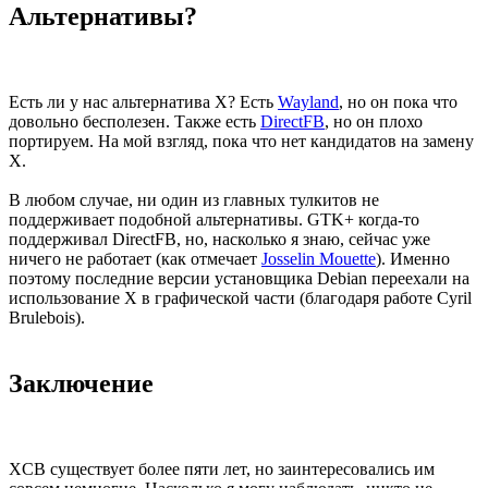
Альтернативы?
Есть ли у нас альтернатива X? Есть
Wayland
, но он пока что
довольно бесполезен. Также есть
DirectFB
, но он плохо
портируем. На мой взгляд, пока что нет кандидатов на замену
X.
В любом случае, ни один из главных тулкитов не
поддерживает подобной альтернативы. GTK+ когда-то
поддерживал DirectFB, но, насколько я знаю, сейчас уже
ничего не работает (как отмечает
Josselin Mouette
). Именно
поэтому последние версии установщика Debian переехали на
использование X в графической части (благодаря работе Cyril
Brulebois).
Заключение
XCB существует более пяти лет, но заинтересовались им