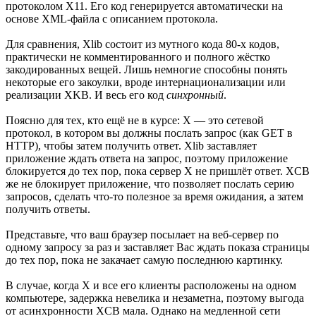
протоколом X11. Его код генерируется автоматически на
основе XML-файла с описанием протокола.
Для сравнения, Xlib состоит из мутного кода 80-х кодов,
практически не комментированного и полного жёстко
закодированных вещей. Лишь немногие способны понять
некоторые его закоулки, вроде интернационализации или
реализации XKB. И весь его код
синхронный
.
Поясню для тех, кто ещё не в курсе: X — это сетевой
протокол, в котором вы должны послать запрос (как GET в
HTTP), чтобы затем получить ответ. Xlib заставляет
приложение ждать ответа на запрос, поэтому приложение
блокируется до тех пор, пока сервер X не пришлёт ответ. XCB
же не блокирует приложение, что позволяет послать серию
запросов, сделать что-то полезное за время ожидания, а затем
получить ответы.
Представьте, что ваш браузер посылает на веб-сервер по
одному запросу за раз и заставляет Вас ждать показа страницы
до тех пор, пока не закачает самую последнюю картинку.
В случае, когда X и все его клиенты расположены на одном
компьютере, задержка невелика и незаметна, поэтому выгода
от асинхронности XCB мала. Однако на медленной сети