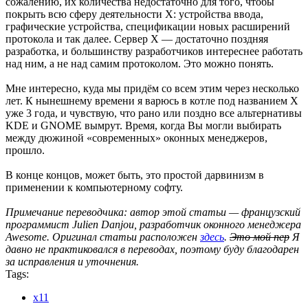
сожалению, их количества недостаточно для того, чтобы
покрыть всю сферу деятельности X: устройства ввода,
графические устройства, спецификации новых расширений
протокола и так далее. Сервер X — достаточно поздняя
разработка, и большинству разработчиков интереснее работать
над ним, а не над самим протоколом. Это можно понять.
Мне интересно, куда мы придём со всем этим через несколько
лет. К нынешнему времени я варюсь в котле под названием X
уже 3 года, и чувствую, что рано или поздно все альтернативы
KDE и GNOME вымрут. Время, когда Вы могли выбирать
между дюжиной «современных» оконных менеджеров,
прошло.
В конце концов, может быть, это простой дарвинизм в
применении к компьютерному софту.
Примечание переводчика: автор этой статьи — французский
программист Julien Danjou, разработчик оконного менеджера
Awesome. Оригинал статьи расположен
здесь
.
Это мой пер
Я
давно не практиковался в переводах, поэтому буду благодарен
за исправления и уточнения.
Tags:
x11