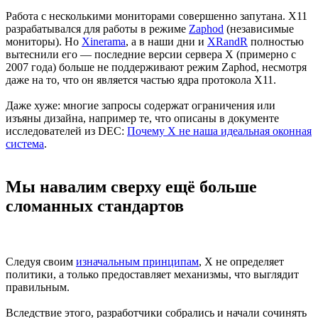
Работа с несколькими мониторами совершенно запутана. X11
разрабатывался для работы в режиме
Zaphod
(независимые
мониторы). Но
Xinerama
, а в наши дни и
XRandR
полностью
вытеснили его — последние версии сервера X (примерно с
2007 года) больше не поддерживают режим Zaphod, несмотря
даже на то, что он является частью ядра протокола X11.
Даже хуже: многие запросы содержат ограничения или
изъяны дизайна, например те, что описаны в документе
исследователей из DEC:
Почему X не наша идеальная оконная
система
.
Мы навалим сверху ещё больше
сломанных стандартов
Следуя своим
изначальным принципам
, X не определяет
политики, а только предоставляет механизмы, что выглядит
правильным.
Вследствие этого, разработчики собрались и начали сочинять