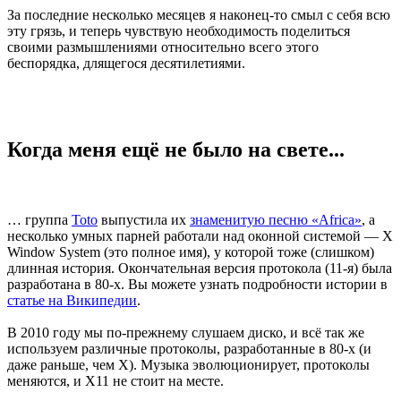
За последние несколько месяцев я наконец-то смыл с себя всю
эту грязь, и теперь чувствую необходимость поделиться
своими размышлениями относительно всего этого
беспорядка, длящегося десятилетиями.
Когда меня ещё не было на свете...
… группа
Toto
выпустила их
знаменитую песню «Africa»
, а
несколько умных парней работали над оконной системой — X
Window System (это полное имя), у которой тоже (слишком)
длинная история. Окончательная версия протокола (11-я) была
разработана в 80-х. Вы можете узнать подробности истории в
статье на Википедии
.
В 2010 году мы по-прежнему слушаем диско, и всё так же
используем различные протоколы, разработанные в 80-х (и
даже раньше, чем X). Музыка эволюционирует, протоколы
меняются, и X11 не стоит на месте.