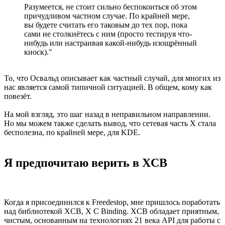
Разумеется, не стоит сильно беспокоиться об этом
причудливом частном случае. По крайней мере,
вы будете считать его таковым до тех пор, пока
сами не столкнётесь с ним (просто тестируя что-
нибудь или настраивая какой-нибудь изощрённый
киоск)."
То, что Освальд описывает как частный случай, для многих из
нас является самой типичной ситуацией. В общем, кому как
повезёт.
На мой взгляд, это шаг назад в неправильном направлении.
Но мы можем также сделать вывод, что сетевая часть X стала
бесполезна, по крайней мере, для KDE.
Я предпочитаю верить в XCB
Когда я присоединился к Freedestop, мне пришлось поработать
над библиотекой XCB, X C Binding. XCB обладает приятным,
чистым, основанным на технологиях 21 века API для работы с