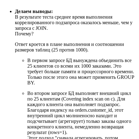
Делаем выводы:
В результате теста среднее время выполнения
коррелированного подзапроса оказалось меньше, чем у
запроса с JOIN.
Почему?
Ответ кроется в плане выполнения и соотношении
размеров таблиц (25 против 1000).
В первом запросе БД вынуждена объединить все
25 клиентов со всеми их 1000 заказами. Это
требует больше памяти и процессорного времени.
Только после этого она может применить GROUP
BY.
Во втором запросе БД выполняет внешний цикл
по 25 клиентам (Covering index scan on c). Для
каждого клиента она выполняет подзапрос.
Благодаря индексу на orders.customer_id, этот
внутренний цикл молниеносно находит и
подсчитывает (агрегирует) только заказы одного
конкретного клиента, немедленно возвращая
результат (rows=1).
Этот подход "сначала агрегировать, потом