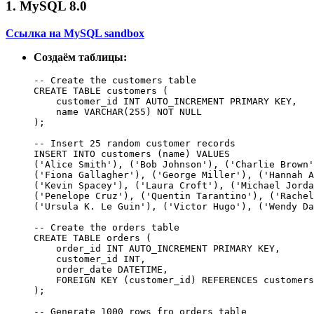
1. MySQL 8.0
Ссылка на MySQL sandbox
Создаём таблицы:
-- Create the customers table

CREATE TABLE customers (

    customer_id INT AUTO_INCREMENT PRIMARY KEY,

    name VARCHAR(255) NOT NULL

);

-- Insert 25 random customer records

INSERT INTO customers (name) VALUES

('Alice Smith'), ('Bob Johnson'), ('Charlie Brown'
('Fiona Gallagher'), ('George Miller'), ('Hannah A
('Kevin Spacey'), ('Laura Croft'), ('Michael Jorda
('Penelope Cruz'), ('Quentin Tarantino'), ('Rachel
('Ursula K. Le Guin'), ('Victor Hugo'), ('Wendy Da
-- Create the orders table

CREATE TABLE orders (

    order_id INT AUTO_INCREMENT PRIMARY KEY,

    customer_id INT,

    order_date DATETIME, 

    FOREIGN KEY (customer_id) REFERENCES customers
);

-- Generate 1000 rows fro orders table
