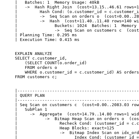
|   Batches: 1  Memory Usage: 40kB                
|   ->  Hash Right Join  (cost=13.15..46.61 rows=1
|         Hash Cond: (o.customer_id = c.customer_i
|         ->  Seq Scan on orders o  (cost=0.00..28
|         ->  Hash  (cost=11.40..11.40 rows=140 wi
|               Buckets: 1024  Batches: 1  Memory 
|               ->  Seq Scan on customers c  (cost
| Planning Time: 0.295 ms                         
EXPLAIN ANALYZE

SELECT c.customer_id, 

    (SELECT COUNT(o.order_id) 

    FROM orders o 

    WHERE o.customer_id = c.customer_id) AS orders
|-------------------------------------------------
| QUERY PLAN                                      
|-------------------------------------------------
| Seq Scan on customers c  (cost=0.00..2083.03 row
|   SubPlan 1                                     
|     ->  Aggregate  (cost=14.79..14.80 rows=1 wid
|           ->  Bitmap Heap Scan on orders o  (cos
|                 Recheck Cond: (customer_id = c.c
|                 Heap Blocks: exact=125          
|                 ->  Bitmap Index Scan on idx_ord
|                       Index Cond: (customer_id =