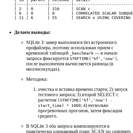
|----|--------|---------|-------------------------
| 2  | 0      | 216     | SCAN c                  
| 6  | 0      | 0       | CORRELATED SCALAR SUBQUE
Делаем выводы:
SQLite 3: замер выполнялся без встроенного
профайлера, поэтому использован прием с
временной таблицей
— в начале
_benchmark
запроса фиксируется
,
STRFTIME('%f','now')
после выполнения вычисляется разница (в
миллисекундах).
Методика:
очистка и вставка времени старта; 2) запуск
тестового запроса; 3) второй SELECT с
расчетом
(STRFTIME('%f','now') -
; 4) несколько
start_time) * 1000
прогревочных прогонов, затем фиксация
среднего.
В SQLite 3 оба запроса компилируются в
практически одинаковый план: SCAN по customers