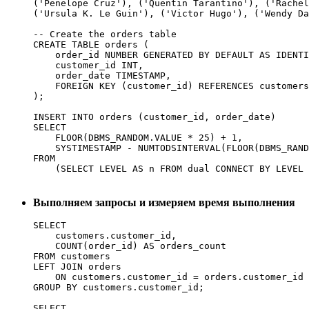
('Penelope Cruz'), ('Quentin Tarantino'), ('Rachel
('Ursula K. Le Guin'), ('Victor Hugo'), ('Wendy Da
-- Create the orders table

CREATE TABLE orders (

    order_id NUMBER GENERATED BY DEFAULT AS IDENTI
    customer_id INT,

    order_date TIMESTAMP,

    FOREIGN KEY (customer_id) REFERENCES customers
);

INSERT INTO orders (customer_id, order_date)

SELECT

    FLOOR(DBMS_RANDOM.VALUE * 25) + 1,

    SYSTIMESTAMP - NUMTODSINTERVAL(FLOOR(DBMS_RAND
FROM

Выполняем запросы и измеряем время выполнения
SELECT 

    customers.customer_id, 

    COUNT(order_id) AS orders_count

FROM customers 

LEFT JOIN orders 

    ON customers.customer_id = orders.customer_id

GROUP BY customers.customer_id;

SELECT 
