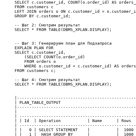
SELECT c.customer_id, COUNT(o.order_id) AS orders_
FROM customers c

LEFT JOIN orders o ON c.customer_id = o.customer_i
GROUP BY c.customer_id;

-- Шаг 2: Смотрим результат

SELECT * FROM TABLE(DBMS_XPLAN.DISPLAY);

-- Шаг 3: Генерируем план для Подзапроса

EXPLAIN PLAN FOR

SELECT c.customer_id, 

    (SELECT COUNT(o.order_id) 

    FROM orders o 

    WHERE o.customer_id = c.customer_id) AS orders
FROM customers c;

-- Шаг 4: Смотрим результат

|-------------------------------------------------
| PLAN_TABLE_OUTPUT                               
|-------------------------------------------------
|                                                 
| ------------------------------------------------
| | Id  | Operation           | Name      | Rows  
| ------------------------------------------------
| |   0 | SELECT STATEMENT    |           |  1000 
| |   1 |  HASH GROUP BY      |           |  1000 