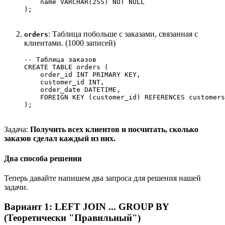
    name VARCHAR(255) NOT NULL

: Таблица побольше с заказами, связанная с
orders
клиентами. (1000 записей)
-- Таблица заказов

CREATE TABLE orders (

    order_id INT PRIMARY KEY,

    customer_id INT,

    order_date DATETIME,

    FOREIGN KEY (customer_id) REFERENCES customers
Задача:
Получить всех клиентов и посчитать, сколько
заказов сделал каждый из них.
Два способа решения
Теперь давайте напишем два запроса для решения нашей
задачи.
Вариант 1: LEFT JOIN ... GROUP BY
(Теоретически "Правильный")