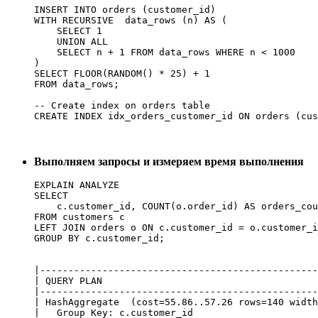
INSERT INTO orders (customer_id)

WITH RECURSIVE  data_rows (n) AS (

    SELECT 1

    UNION ALL

    SELECT n + 1 FROM data_rows WHERE n < 1000

)

SELECT FLOOR(RANDOM() * 25) + 1

FROM data_rows;

-- Create index on orders table

CREATE INDEX idx_orders_customer_id ON orders (cus
Выполняем запросы и измеряем время выполнения
EXPLAIN ANALYZE 

SELECT 

    c.customer_id, COUNT(o.order_id) AS orders_cou
FROM customers c

LEFT JOIN orders o ON c.customer_id = o.customer_i
|-------------------------------------------------
| QUERY PLAN                                      
|-------------------------------------------------
| HashAggregate  (cost=55.86..57.26 rows=140 width
|   Group Key: c.customer_id                      