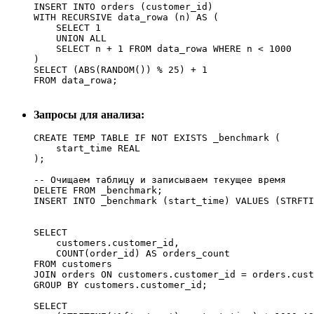
INSERT INTO orders (customer_id)

WITH RECURSIVE data_rowa (n) AS (

    SELECT 1

    UNION ALL

    SELECT n + 1 FROM data_rowa WHERE n < 1000 

)

SELECT (ABS(RANDOM()) % 25) + 1

Запросы для анализа:
CREATE TEMP TABLE IF NOT EXISTS _benchmark (

    start_time REAL

);

-- Очищаем таблицу и записываем текущее время

DELETE FROM _benchmark;

INSERT INTO _benchmark (start_time) VALUES (STRFTI
SELECT 

    customers.customer_id, 

    COUNT(order_id) AS orders_count

FROM customers 

JOIN orders ON customers.customer_id = orders.cust
GROUP BY customers.customer_id;

SELECT
