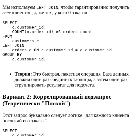
Мы используем
, чтобы гарантированно получить
LEFT JOIN
всех
клиентов, даже тех, у кого 0 заказов.
SELECT 

    c.customer_id, 

    COUNT(o.order_id) AS orders_count

FROM 

    customers c

LEFT JOIN 

    orders o ON c.customer_id = o.customer_id

GROUP BY 

Теория:
Это быстрая, пакетная операция. База данных
должна один раз соединить таблицы, а затем один раз
сгруппировать результат для подсчета.
Вариант 2: Коррелированный подзапрос
(Теоретически "Плохой")
Этот запрос буквально следует логике "для каждого клиента
посчитай его заказы".
SELECT 

    c.customer_id, 
