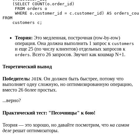
    (SELECT COUNT(o.order_id) 

     FROM orders o 

     WHERE o.customer_id = c.customer_id) AS orders_cou
FROM 

Теория:
Это медленная, построчная (row-by-row)
операция. Она должна выполнить 1 запрос к
customers
и еще 25 (по числу клиентов) отдельных запросов к
. Всего 26 запросов. Звучит как кошмар N+1.
orders
Теоретический вывод
Победитель:
. Он должен быть быстрее, потому что
JOIN
выполняет одну сложную, но оптимизированную операцию,
вместо 26 более простых.
...верно?
Практический тест: "Песочницы" к бою!
Теория — это хорошо, но давайте посмотрим, что
на самом
деле
решат оптимизаторы.