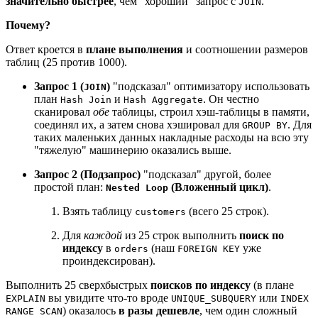
значительно быстрее
, чем "хороший" запрос с
.
JOIN
Почему?
Ответ кроется в
плане выполнения
и соотношении размеров
таблиц (25 против 1000).
Запрос 1 (
)
"подсказал" оптимизатору использовать
JOIN
план
и
. Он честно
Hash Join
Hash Aggregate
сканировал
обе
таблицы, строил хэш-таблицы в памяти,
соединял их, а затем снова хэшировал для
. Для
GROUP BY
таких маленьких данных накладные расходы на всю эту
"тяжелую" машинерию оказались выше.
Запрос 2 (Подзапрос)
"подсказал" другой, более
простой план:
(Вложенный цикл)
.
Nested Loop
Взять таблицу
(всего 25 строк).
customers
Для
каждой
из 25 строк выполнить
поиск по
индексу
в
(наш
уже
orders
FOREIGN KEY
проиндексирован).
Выполнить 25 сверхбыстрых
поисков по индексу
(в плане
вы увидите что-то вроде
или
EXPLAIN
UNIQUE_SUBQUERY
INDEX
) оказалось
в разы дешевле
, чем один сложный
RANGE SCAN