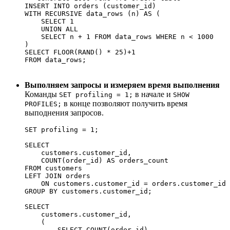
INSERT INTO orders (customer_id)

WITH RECURSIVE data_rows (n) AS (

    SELECT 1

    UNION ALL

    SELECT n + 1 FROM data_rows WHERE n < 1000 

)

SELECT FLOOR(RAND() * 25)+1

Выполняем запросы и измеряем время выполнения
Команды
в начале и
SET profiling = 1;
SHOW
в конце позволяют получить время
PROFILES;
выподнения запросов.
SET profiling = 1;

SELECT 

    customers.customer_id, 

    COUNT(order_id) AS orders_count

FROM customers 

LEFT JOIN orders 

    ON customers.customer_id = orders.customer_id

GROUP BY customers.customer_id;

SELECT 

    customers.customer_id, 

    (

        SELECT COUNT(order_id) 
