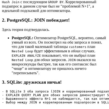
с последующим
. Коррелированный
Hash Join
GROUP BY
подзапрос в данном случае был не "проблемой N+1", а
идеальной подсказкой для оптимизатора.
2. PostgreSQL: JOIN побеждает!
Здесь теория подтвердилась.
PostgreSQL:
Оптимизатор PostgreSQL, вероятно, самый
умный из всех. Он посмотрел на
оба
запроса и понял,
что для такой маленькой таблицы
план
customers
будет эффективным в
обоих
случаях.
Nested Loop
показывает, что он выбрал план
EXPLAIN ANALYZE
для
обоих
запросов.
оказался на
Nested Loop
JOIN
микросекунды быстрее, так как его синтаксис был
"чище" и оптимизатору не пришлось ничего
"переписывать".
3. SQLite: дружеская ничья!
- В SQLite 3 оба запроса (JOIN и коррелированный подзап
- EXPLAIN QUERY PLAN для обоих запросов демонстрирует S
- Выраженного эффекта N+1 не наблюдается, так как оптим