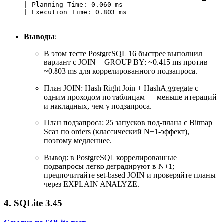
| Planning Time: 0.060 ms                         
Выводы:
В этом тесте PostgreSQL 16 быстрее выполнил
вариант с JOIN + GROUP BY: ~0.415 ms против
~0.803 ms для коррелированного подзапроса.
План JOIN: Hash Right Join + HashAggregate с
одним проходом по таблицам — меньше итераций
и накладных, чем у подзапроса.
План подзапроса: 25 запусков под-плана с Bitmap
Scan по orders (классический N+1-эффект),
поэтому медленнее.
Вывод: в PostgreSQL коррелированные
подзапросы легко деградируют в N+1;
предпочитайте set-based JOIN и проверяйте планы
через EXPLAIN ANALYZE.
4. SQLite 3.45