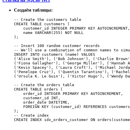
Ссылка на SQLite тест
Создаём таблицы:
-- Create the customers table

CREATE TABLE customers (

    customer_id INTEGER PRIMARY KEY AUTOINCREMENT,

    name VARCHAR(255) NOT NULL

);

-- Insert 100 random customer records

-- We'll use a combination of common names to simu
INSERT INTO customers (name) VALUES

('Alice Smith'), ('Bob Johnson'), ('Charlie Brown'
('Fiona Gallagher'), ('George Miller'), ('Hannah A
('Kevin Spacey'), ('Laura Croft'), ('Michael Jorda
('Penelope Cruz'), ('Quentin Tarantino'), ('Rachel
('Ursula K. Le Guin'), ('Victor Hugo'), ('Wendy Da
-- Create the orders table

CREATE TABLE orders (

    order_id INTEGER PRIMARY KEY AUTOINCREMENT,

    customer_id INT,

    order_date DATETIME,

    FOREIGN KEY (customer_id) REFERENCES customers
);

-- Create index

CREATE INDEX idx_orders_customer ON orders(custome