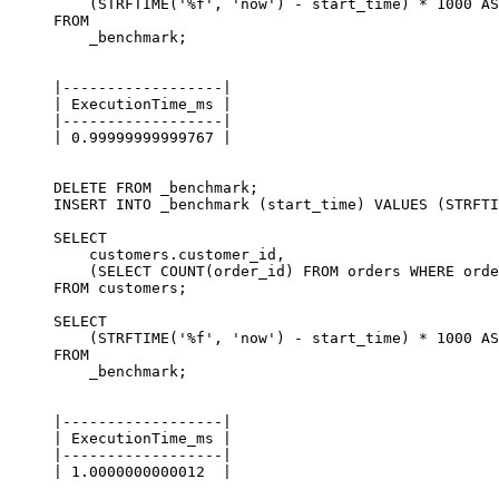
    (STRFTIME('%f', 'now') - start_time) * 1000 AS
FROM

|------------------|

| ExecutionTime_ms |

|------------------|

DELETE FROM _benchmark;

INSERT INTO _benchmark (start_time) VALUES (STRFTI
SELECT 

    customers.customer_id, 

    (SELECT COUNT(order_id) FROM orders WHERE orde
FROM customers;

SELECT

    (STRFTIME('%f', 'now') - start_time) * 1000 AS
FROM

|------------------|

| ExecutionTime_ms |

|------------------|
