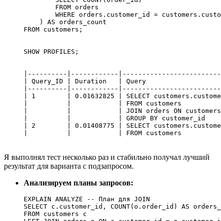
        FROM orders 

        WHERE orders.customer_id = customers.custo
    ) AS orders_count

FROM customers;

|----------|------------|-------------------------
| Query_ID | Duration   | Query                   
|----------|------------|-------------------------
| 1        | 0.01632825 | SELECT customers.custome
|          |            | FROM customers          
|          |            | JOIN orders ON customers
|          |            | GROUP BY customer_id    
| 2        | 0.01408775 | SELECT customers.custome
Я выполнял тест несколько раз и стабильно получал лучший
результат для варианта с подзапросом.
Анализируем планы запросов:
EXPLAIN ANALYZE -- План для JOIN

SELECT c.customer_id, COUNT(o.order_id) AS orders_
FROM customers c
