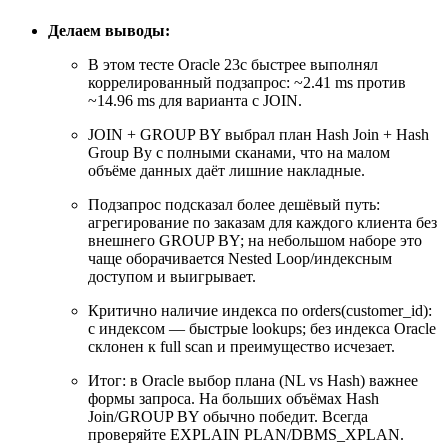
Делаем выводы:
В этом тесте Oracle 23c быстрее выполнял
коррелированный подзапрос: ~2.41 ms против
~14.96 ms для варианта с JOIN.
JOIN + GROUP BY выбрал план Hash Join + Hash
Group By с полными сканами, что на малом
объёме данных даёт лишние накладные.
Подзапрос подсказал более дешёвый путь:
агрегирование по заказам для каждого клиента без
внешнего GROUP BY; на небольшом наборе это
чаще оборачивается Nested Loop/индексным
доступом и выигрывает.
Критично наличие индекса по orders(customer_id):
с индексом — быстрые lookups; без индекса Oracle
склонен к full scan и преимущество исчезает.
Итог: в Oracle выбор плана (NL vs Hash) важнее
формы запроса. На больших объёмах Hash
Join/GROUP BY обычно победит. Всегда
проверяйте EXPLAIN PLAN/DBMS_XPLAN.