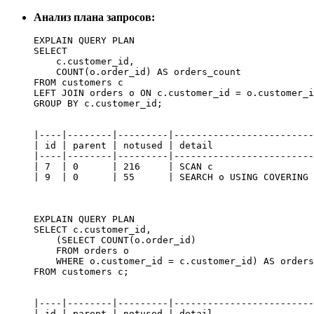
Анализ плана запросов:
EXPLAIN QUERY PLAN

SELECT 

    c.customer_id, 

    COUNT(o.order_id) AS orders_count

FROM customers c

LEFT JOIN orders o ON c.customer_id = o.customer_i
|----|--------|---------|-------------------------
| id | parent | notused | detail                  
|----|--------|---------|-------------------------
| 7  | 0      | 216     | SCAN c                  
| 9  | 0      | 55      | SEARCH o USING COVERING 
EXPLAIN QUERY PLAN

SELECT c.customer_id, 

    (SELECT COUNT(o.order_id) 

    FROM orders o 

    WHERE o.customer_id = c.customer_id) AS orders
|----|--------|---------|-------------------------
| id | parent | notused | detail                  