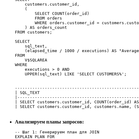
    customers.customer_id, 

    (

        SELECT COUNT(order_id) 

        FROM orders 

        WHERE orders.customer_id = customers.custo
    ) AS orders_count

FROM customers;

SELECT

    sql_text,

    (elapsed_time / 1000 / executions) AS "Average
FROM

    V$SQLAREA

WHERE

    executions > 0 AND

--------------------------------------------------
| SQL_TEXT                                        
|-------------------------------------------------
| SELECT customers.customer_id, COUNT(order_id) AS
Анализируем планы запросов:
-- Шаг 1: Генерируем план для JOIN

EXPLAIN PLAN FOR
