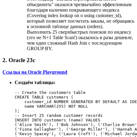
объединить" оказался чрезвычайно эффективным
благодаря наличию покрывающего индекса
(Covering index lookup on o using customer_id),
который позволяет посчитать заказы, не обращаясь
к основной таблице данных (orders).
Выполнить 25 сверхбыстрых поисков по индексу
(это не N+1 Table Scan!) оказалось в разы дешевле,
чем один сложный Hash Join с последующим
GROUP BY.
2. Oracle 23c
Ссылка на Oracle Playground
Создаём таблицы:
-- Create the customers table

CREATE TABLE customers (

    customer_id NUMBER GENERATED BY DEFAULT AS IDE
    name VARCHAR(255) NOT NULL

);

-- Insert 25 random customer records

INSERT INTO customers (name) VALUES

('Alice Smith'), ('Bob Johnson'), ('Charlie Brown'
('Fiona Gallagher'), ('George Miller'), ('Hannah A
('Kevin Spacey'), ('Laura Croft'), ('Michael Jorda