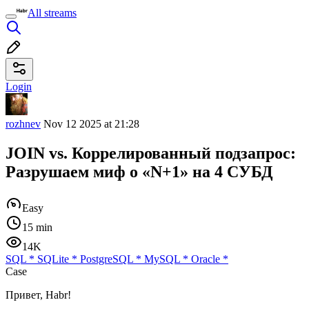
All streams
Login
rozhnev
Nov 12 2025 at 21:28
JOIN vs. Коррелированный подзапрос:
Разрушаем миф о «N+1» на 4 СУБД
Easy
15 min
14K
SQL
*
SQLite
*
PostgreSQL
*
MySQL
*
Oracle
*
Case
Привет, Habr!