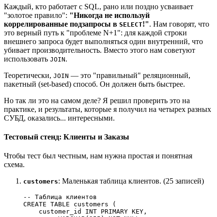
Каждый, кто работает с SQL, рано или поздно усваивает
"золотое правило":
"Никогда не используй
коррелированные подзапросы в
!"
. Нам говорят, что
SELECT
это верный путь к "проблеме N+1": для каждой строки
внешнего запроса будет выполняться один внутренний, что
убивает производительность. Вместо этого нам советуют
использовать
.
JOIN
Теоретически,
— это "правильный" реляционный,
JOIN
пакетный (set-based) способ. Он должен быть быстрее.
Но так ли это на самом деле? Я решил проверить это на
практике, и результаты, которые я получил на четырех разных
СУБД, оказались... интересными.
Тестовый стенд: Клиенты и Заказы
Чтобы тест был честным, нам нужна простая и понятная
схема.
: Маленькая таблица клиентов. (25 записей)
customers
-- Таблица клиентов

CREATE TABLE customers (

    customer_id INT PRIMARY KEY,
