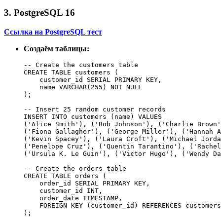
3. PostgreSQL 16
Ссылка на PostgreSQL тест
Создаём таблицы:
-- Create the customers table

CREATE TABLE customers (

    customer_id SERIAL PRIMARY KEY,

    name VARCHAR(255) NOT NULL

);

-- Insert 25 random customer records

INSERT INTO customers (name) VALUES

('Alice Smith'), ('Bob Johnson'), ('Charlie Brown'
('Fiona Gallagher'), ('George Miller'), ('Hannah A
('Kevin Spacey'), ('Laura Croft'), ('Michael Jorda
('Penelope Cruz'), ('Quentin Tarantino'), ('Rachel
('Ursula K. Le Guin'), ('Victor Hugo'), ('Wendy Da
-- Create the orders table

CREATE TABLE orders (

    order_id SERIAL PRIMARY KEY,

    customer_id INT,

    order_date TIMESTAMP,

    FOREIGN KEY (customer_id) REFERENCES customers
);
