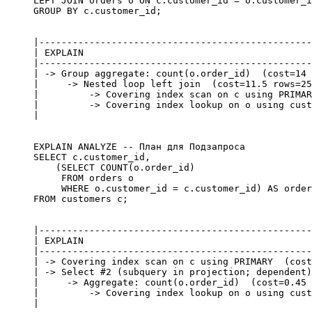
LEFT JOIN orders o ON c.customer_id = o.customer_i
|-------------------------------------------------
| EXPLAIN                                         
|-------------------------------------------------
| -> Group aggregate: count(o.order_id)  (cost=14 
|     -> Nested loop left join  (cost=11.5 rows=25
|         -> Covering index scan on c using PRIMAR
|         -> Covering index lookup on o using cust
EXPLAIN ANALYZE -- План для Подзапроса

SELECT c.customer_id, 

    (SELECT COUNT(o.order_id) 

     FROM orders o 

     WHERE o.customer_id = c.customer_id) AS order
|-------------------------------------------------
| EXPLAIN                                         
|-------------------------------------------------
| -> Covering index scan on c using PRIMARY  (cost
| -> Select #2 (subquery in projection; dependent)
|     -> Aggregate: count(o.order_id)  (cost=0.45 
|         -> Covering index lookup on o using cust