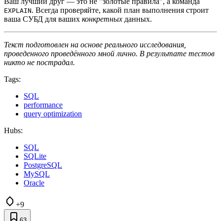
Ваш лучший друг — это не "золотые правила", а команда
. Всегда проверяйте, какой план выполнения строит
EXPLAIN
ваша СУБД для ваших
конкретных
данных.
Текст подготовлен на основе реального исследования,
проведенного проведённого мной лично. В результате тестов
никто не пострадал.
Tags:
SQL
performance
query optimization
Hubs:
SQL
SQLite
PostgreSQL
MySQL
Oracle
+9
63