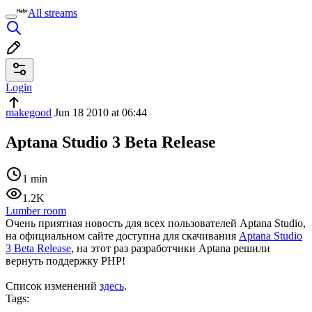
All streams
Login
makegood
Jun 18 2010 at 06:44
Aptana Studio 3 Beta Release
1 min
1.2K
Lumber room
Очень приятная новость для всех пользователей Aptana Studio,
на официальном сайте доступна для скачивания
Aptana Studio
3 Beta Release
, на этот раз разработчики Aptana решили
вернуть поддержку PHP!
Список изменений
здесь
.
Tags: