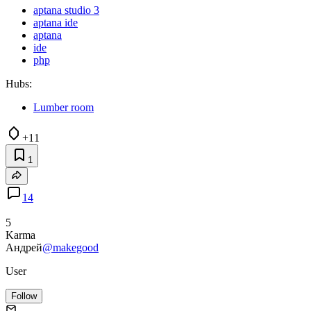
aptana studio 3
aptana ide
aptana
ide
php
Hubs:
Lumber room
+11
1
14
5
Karma
Андрей
@makegood
User
Follow