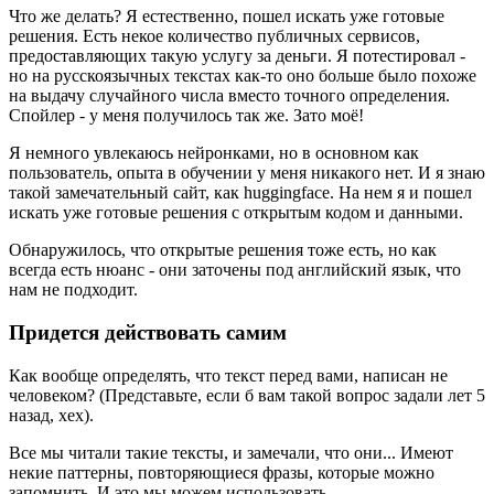
Что же делать? Я естественно, пошел искать уже готовые
решения. Есть некое количество публичных сервисов,
предоставляющих такую услугу за деньги. Я потестировал -
но на русскоязычных текстах как-то оно больше было похоже
на выдачу случайного числа вместо точного определения.
Спойлер - у меня получилось так же. Зато моё!
Я немного увлекаюсь нейронками, но в основном как
пользователь, опыта в обучении у меня никакого нет. И я знаю
такой замечательный сайт, как huggingface. На нем я и пошел
искать уже готовые решения с открытым кодом и данными.
Обнаружилось, что открытые решения тоже есть, но как
всегда есть нюанс - они заточены под английский язык, что
нам не подходит.
Придется действовать самим
Как вообще определять, что текст перед вами, написан не
человеком? (Представьте, если б вам такой вопрос задали лет 5
назад, хех).
Все мы читали такие тексты, и замечали, что они... Имеют
некие паттерны, повторяющиеся фразы, которые можно
запомнить. И это мы можем использовать.