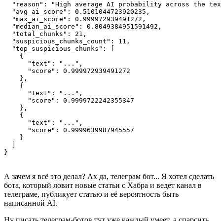
  "reason": "High average AI probability across the tex
  "avg_ai_score": 0.5101044723920235,

  "max_ai_score": 0.999972939491272,

  "median_ai_score": 0.8049384951591492,

  "total_chunks": 21,

  "suspicious_chunks_count": 11,

  "top_suspicious_chunks": [

    {

      "text": "...",

      "score": 0.999972939491272

    },

    {

      "text": "...",

      "score": 0.9999722242355347

    },

    {

      "text": "...",

      "score": 0.9999639987945557

    }

  ]

А зачем я всё это делал? Ах да, телеграм бот... Я хотел сделать
бота, который ловит новые статьи с Хабра и ведет канал в
телеграме, публикует статью и её вероятность быть
написанной AI.
Ну писать телеграм-ботов тут уже каждый умеет, а спарсить