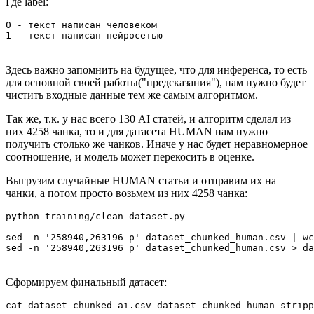
Где label:
0 - текст написан человеком

Здесь важно запомнить на будущее, что для инференса, то есть
для основной своей работы("предсказания"), нам нужно будет
чистить входные данные тем же самым алгоритмом.
Так же, т.к. у нас всего 130 AI статей, и алгоритм сделал из
них 4258 чанка, то и для датасета HUMAN нам нужно
получить столько же чанков. Иначе у нас будет неравномерное
соотношение, и модель может перекосить в оценке.
Выгрузим случайные HUMAN статьи и отправим их на
чанки, а потом просто возьмем из них 4258 чанка:
python training/clean_dataset.py 

sed -n '258940,263196 p' dataset_chunked_human.csv | wc
Сформируем финальный датасет: