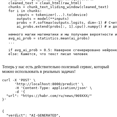
   cleaned_text = clean_html(raw_html)

   chunks = chunk_text_sliding_window(cleaned_text)

   for i in chunks:

       inputs = tokenizer(...).to(device)

       outputs = model(**inputs)

       probs = F.softmax(outputs.logits, dim=-1) # Счит
       ai_probs.extend(probs[:, 1].cpu().numpy() # и до
   немного магии математики и мы получаем вероятности и
   avg_ai_prob = statistics.mean(ai_probs)

   ...

   if avg_ai_prob > 0.5: Наверное сгенерировано нейронк
Теперь у нас есть действительно полезный сервис, который
можно использовать в реальных задачах!
curl -X 'POST' \

      'http://localhost:8000/predict' \

      -H 'Content-Type: application/json' \

      -d '{

  "url": "https://habr.com/ru/news/969XXX/"

{

  "verdict": "AI-GENERATED",
