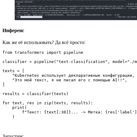
Инференс
Как же её использовать? Да всё просто:
from transformers import pipeline

classifier = pipeline("text-classification", model="./m
texts = [

    "Kubernetes использует декларативные конфигурации, 
    "Это мой текст, я не писал его с помощью AI!!",

]

results = classifier(texts)

for text, res in zip(texts, results):

    print(

        f"Текст: {text[:30]}... -> Метка: {res['label']
    )

Запустим: