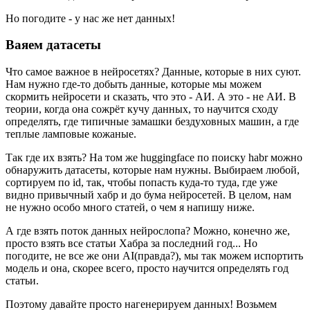
Но погодите - у нас же нет данных!
Ваяем датасеты
Что самое важное в нейросетях? Данные, которые в них суют.
Нам нужно где-то добыть данные, которые мы можем
скормить нейросети и сказать, что это - АИ. А это - не АИ. В
теории, когда она сожрёт кучу данных, то научится сходу
определять, где типичные замашки бездуховных машин, а где
теплые ламповые кожаные.
Так где их взять? На том же huggingface по поиску habr можно
обнаружить датасеты, которые нам нужны. Выбираем любой,
сортируем по id, так, чтобы попасть куда-то туда, где уже
видно привычный хабр и до бума нейросетей. В целом, нам
не нужно особо много статей, о чем я напишу ниже.
А где взять поток данных нейрослопа? Можно, конечно же,
просто взять все статьи Хабра за последний год... Но
погодите, не все же они AI(правда?), мы так можем испортить
модель и она, скорее всего, просто научится определять год
статьи.
Поэтому давайте просто нагенерируем данных! Возьмем