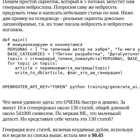
Пишем простой скриптик, который в 5 потоках запустит нам
генерации нейрослопа. Попросим саму же нейросеть
придумать темы и написать небольшие статьи по ним. Ниже
дам пример на псевдокоде - реальные скрипты довольно
лапшеобразные, т.к. их тоже писала нейросеть и нейросетью
погоняла.
def main()

  # инициализируем и коннектимся

  PERSONAS = [ "ты типичный автор на хабре", "Ты мега у
  BASE_CATEGORIES = ["Питхон разработка", "ДатаСуетолог
  topics = сгенерируй_топики_пожалуйста(PERSONAS, BASE_
  for topic in topics:

     article = перемножаются_матрицы(topic)

Что меня удивило здесь: это ОЧЕНЬ быстро и дешево. За
минут 10 я сгенерировал около 130 статей, общей длинной
около 541000 символов. По меркам ML, это маленький
датасет. Но представьте себе читать эти 130 статей?
Генерация всех статей, включая неудачные дубли, используя
все модели из списка выше, встала мне в
$0.43