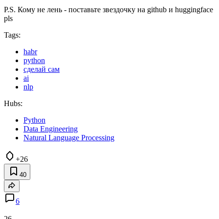
P.S. Кому не лень - поставьте звездочку на github и huggingface
pls
Tags:
habr
python
сделай сам
ai
nlp
Hubs:
Python
Data Engineering
Natural Language Processing
+26
40
6
26