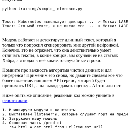
Текст: Kubernetes использует декларат... -> Метка: LABE
Модель работает и детектирует длинный текст, который я
только что попросил сгенерировать мне другой нейронкой.
Конечно, это не отражает, что она действительно умеет
отличать тексты, в конце концов, мы обучали её на статьях
Хабра, а я подал в неё какие-то случайные строки.
Помните про важность алгоритма чистки данных и для
инференса? Применим его снова, но давайте сделаем кое-что
более полезное: напишем API сервис, который будет
принимать URL, а на выходе давать оценку - AI это или нет.
Ниже опять же описание, реальный код можно увидеть в
репозитории
:
1. Инициируем модули и константы

2. Выставляем listener'ы, которые слушают порт на предм
3. Загружаем нашу модель

4. Основная часть /predict

   raw_html = get_html_from_url(request.url)
