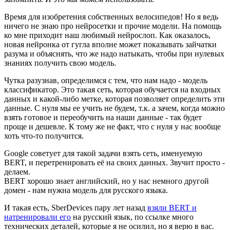
Время для изобретения собственных велосипедов! Но я ведь
ничего не знаю про нейросетки и прочие модели. На помощь
ко мне приходит наш любимый нейрослоп. Как оказалось,
новая нейронка от гугла вполне может показывать зайчатки
разума и объяснять, что же надо натыкать, чтобы при нулевых
знаниях получить свою модель.
Чутка разузнав, определимся с тем, что нам надо - модель
классификатор. Это такая сеть, которая обучается на входных
данных и какой-либо метке, которая позволяет определить эти
данные. С нуля мы ее учить не будем, т.к. а зачем, когда можно
взять готовое и переобучить на наши данные - так будет
проще и дешевле. К тому же не факт, что с нуля у нас вообще
хоть что-то получится.
Google советует для такой задачи взять сеть, именуемую
BERT, и перетренировать её на своих данных. Звучит просто -
делаем.
BERT хорошо знает английский, но у нас немного другой
домен - нам нужна модель для русского языка.
И такая есть, SberDevices пару лет назад
взяли BERT и
натренировали его
на русский язык, по ссылке много
технических деталей, которые я не осилил, но я верю в вас.