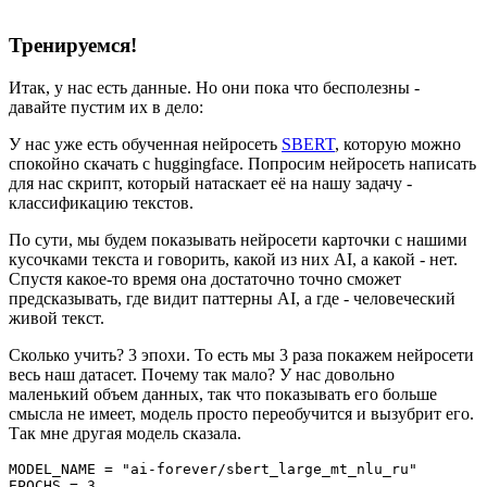
Тренируемся!
Итак, у нас есть данные. Но они пока что бесполезны -
давайте пустим их в дело:
У нас уже есть обученная нейросеть
SBERT
, которую можно
спокойно скачать с huggingface. Попросим нейросеть написать
для нас скрипт, который натаскает её на нашу задачу -
классификацию текстов.
По сути, мы будем показывать нейросети карточки с нашими
кусочками текста и говорить, какой из них AI, а какой - нет.
Спустя какое-то время она достаточно точно сможет
предсказывать, где видит паттерны AI, а где - человеческий
живой текст.
Сколько учить? 3 эпохи. То есть мы 3 раза покажем нейросети
весь наш датасет. Почему так мало? У нас довольно
маленький объем данных, так что показывать его больше
смысла не имеет, модель просто переобучится и вызубрит его.
Так мне другая модель сказала.
MODEL_NAME = "ai-forever/sbert_large_mt_nlu_ru"
