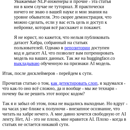
Уважаемые NLP-инженеры и прочие - эта статья
ни в коем случае не туториал. Я практически
ничего не знаю о вашей науке и мои знания на
уровне обывателя. Это скорее демонстрация, что
можно сделать, если у вас есть цель и доступ к
нейронке, которая всё расскажет и покажет.
Я не юрист, но кажется, что нельзя публиковать
датасет Хабра, собранный на статьях
пользователей. Однако в
репозитории
доступен
код и датасет AI, что позволит вам потренировать
модель на ваших данных. Так же на huggingface.co
выкладываю
обученную на признаки AI модель.
Итак, после дисклеймеров - перейдем к сути.
Прочитав статью о том,
как детектировать слоп
, я задумался -
что как-то оно всё сложно, да и вообще - мы же технари -
почему бы не решить этот вопрос кодом?
Так я и забыл об этом, пока не выдались выходные. Но вдруг -
на часах уже ближе к полуночи - внезапное осознание, что
читать на хабре нечего. А мне давно хочется свободную от AI
ленту. Нет, AI - это не плохо, мне нравится AI. Плохо - когда в
статьях не остается никакой сути.