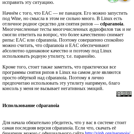
исправить эту ситуацию.
Начнём с того, что EAC — не панацея. Его можно запустить
под Wine, но смысла в этом не сильно много. В Linux есть
отличное родное средство для снятия рипов —
cdparanoia
.
Многочисленные тесты многочисленных аудиофилов так и не
смогли ответить на вопрос, что более качественно снимает
рипы: EAC или cdparanoia. Поэтому совершенно спокойно
можно считать, что cdparanoia и EAC обеспечивают
абсолютно одинаковое качество и поэтому под Linux
использовать родную утилиту, т.е. паранойю.
Кроме того, стоит также заметить, что практически все
программы снятия рипов в Linux на самом деле являются
просто обёрткой над cdparanoia. Поэтому я лично
предпочитаю использовать эту утилиту напрямую, благо
консоль у меня не вызывает негативных эмоций.
Использование cdparanoia
Для начала обязательно убедитесь, что у вас в системе стоит
самая последняя версия cdparanoia. Если что, скачать её
бинарник можно с официального сайта
http://xiph.org/paranoia/
.