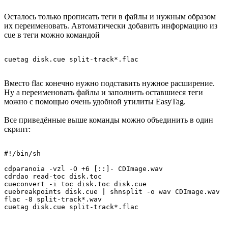
Осталось только прописать теги в файлы и нужным образом
их переименовать. Автоматически добавить информацию из
cue в теги можно командой
Вместо flac конечно нужно подставить нужное расширение.
Ну а переименовать файлы и заполнить оставшиеся теги
можно с помощью очень удобной утилиты EasyTag.
Все приведённые выше команды можно объединить в один
скрипт:
#!/bin/sh

cdparanoia -vzl -O +6 [::]- CDImage.wav

cdrdao read-toc disk.toc

cueconvert -i toc disk.toc disk.cue

cuebreakpoints disk.cue | shnsplit -o wav CDImage.wav

flac -8 split-track*.wav
