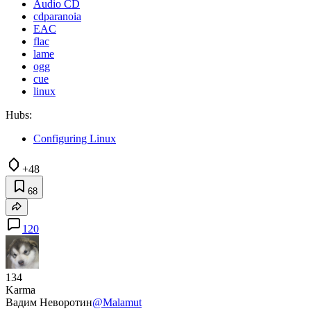
Audio CD
cdparanoia
EAC
flac
lame
ogg
cue
linux
Hubs:
Configuring Linux
+48
68
120
134
Karma
Вадим Неворотин
@Malamut