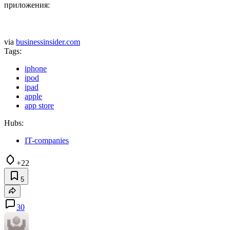
приложения:
via
businessinsider.com
Tags:
iphone
ipod
ipad
apple
app store
Hubs:
IT-companies
+22
5
30