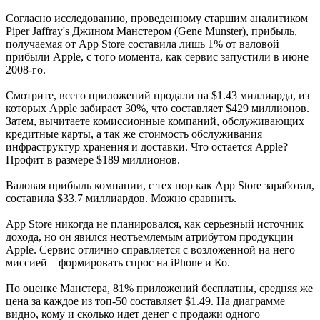
Согласно исследованию, проведенному старшим аналитиком
Piper Jaffray's Джином Манстером (Gene Munster), прибыль,
получаемая от App Store составила лишь 1% от валовой
прибыли Apple, с того момента, как сервис запустили в июне
2008-го.
Смотрите, всего приложений продали на $1.43 миллиарда, из
которых Apple забирает 30%, что составляет $429 миллионов.
Затем, вычитаете комиссионные компаний, обслуживающих
кредитные карты, а так же стоимость обслуживания
инфраструктур хранения и доставки. Что остается Apple?
Профит в размере $189 миллионов.
Валовая прибыль компании, с тех пор как App Store заработал,
составила $33.7 миллиардов. Можно сравнить.
App Store никогда не планировался, как серьезный источник
дохода, но он явился неотъемлемым атрибутом продукции
Apple. Сервис отлично справляется с возложенной на него
миссией – формировать спрос на iPhone и Ко.
По оценке Манстера, 81% приложений бесплатны, средняя же
цена за каждое из топ-50 составляет $1.49. На диаграмме
видно, кому и сколько идет денег с продажи одного