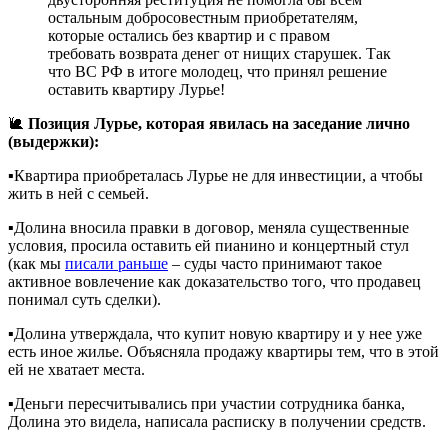
остальным добросовестным приобретателям,
которые остались без квартир и с правом
требовать возврата денег от нищих старушек. Так
что ВС РФ в итоге молодец, что принял решение
оставить квартиру Лурье!
🐌
Позиция Лурье, которая явилась на заседание лично
(выдержки):
▪️Квартира приобреталась Лурье не для инвестиции, а чтобы
жить в ней с семьей.
▪️Долина вносила правки в договор, меняла существенные
условия, просила оставить ей пианино и концертный стул
(как мы
писали раньше
– суды часто принимают такое
активное вовлечение как доказательство того, что продавец
понимал суть сделки).
▪️Долина утверждала, что купит новую квартиру и у нее уже
есть иное жилье. Объясняла продажу квартиры тем, что в этой
ей не хватает места.
▪️Деньги пересчитывались при участии сотрудника банка,
Долина это видела, написала расписку в получении средств.