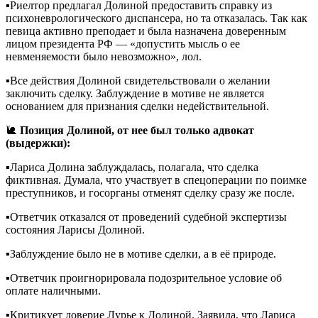
▪️Риелтор предлагал Долиной предоставить справку из
психоневрологического диспансера, но та отказалась. Так как
певица активно преподает и была назначена доверенным
лицом президента РФ — «допустить мысль о ее
невменяемости было невозможно», лол.
▪️Все действия Долиной свидетельствовали о желании
заключить сделку. Заблуждение в мотиве не является
основанием для признания сделки недействительной.
🐌
Позиция Долиной, от нее был только адвокат
(выдержки):
▪️Лариса Долина заблуждалась, полагала, что сделка
фиктивная. Думала, что участвует в спецоперации по поимке
преступников, и госорганы отменят сделку сразу же после.
▪️Ответчик отказался от проведений судебной экспертизы
состояния Ларисы Долиной.
▪️Заблуждение было не в мотиве сделки, а в её природе.
▪️Ответчик проигнорировала подозрительное условие об
оплате наличными.
▪️Критикует доверие Лурье к Долиной. Заявила, что Лариса