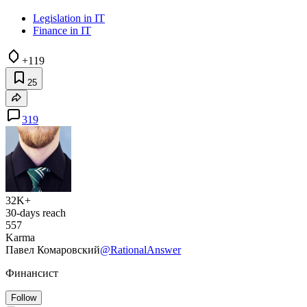
Legislation in IT
Finance in IT
+119
25
319
32K+
30-days reach
557
Karma
Павел Комаровский
@RationalAnswer
Финансист
Follow