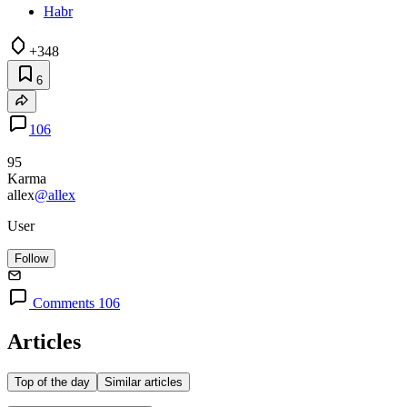
Habr
+348
6
106
95
Karma
allex
@allex
User
Follow
Comments 106
Articles
Top of the day
Similar articles