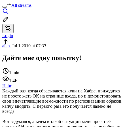
All streams
Login
allex
Jul 1 2010 at 07:33
Дайте мне одну попытку!
1 min
1.4K
Habr
Каждый раз, когда сбрасываются куки на Хабре, приходится
не просто жать ОК на странице входа, но и демонстрировать
свои впечатляющие возможности по распознаванию образов,
капчу вводить. С первого раза это получается далеко не
всегда.
Вот задумался, а зачем в такой ситуации меня просят её
вводить? Нужна презумпция невиновности — я не робот по