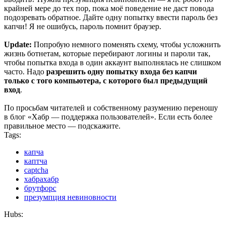
крайней мере до тех пор, пока моё поведение не даст повода
подозревать обратное. Дайте одну попытку ввести пароль без
капчи! Я не ошибусь, пароль помнит браузер.
Update:
Попробую немного поменять схему, чтобы усложнить
жизнь ботнетам, которые перебирают логины и пароли так,
чтобы попытка входа в один аккаунт выполнялась не слишком
часто. Надо
разрешить одну попытку входа без капчи
только с того компьютера, с которого был предыдущий
вход
.
По просьбам читателей и собственному разумению переношу
в блог «Хабр — поддержка пользователей». Если есть более
правильное место — подскажите.
Tags:
капча
каптча
captcha
хабрахабр
брутфорс
презумпция невиновности
Hubs: