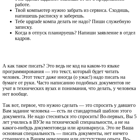
работе.
Твой компьютер нужно забрать из сервиса. Сходишь,
напишешь расписку и заберешь.
Тебе upgrade компа делать не надо? Пиши служебную
записку.
Когда в отпуск планируешь? Напиши заявление в отдел
кадров.
А как такое писать? Это ведь не код на каком-то языке
программирования — это текст, который будет читать
человек. Этот текст даже иногда (о ужас!) надо писать на
бумаге от руки. Часто написанию подобных документов не
учат в технических вузах и понимания, что делать, у человека
нет вообще.
Так вот, первое, что нужно сделать — это спросить у давшего
Вам задание человека — есть ли стандартный шаблон этого
документа. Не надо стесняться это спросить! Во-первых, Вы 5
лет учились в ВУЗе на технической специальности, а не на
какого-нибудь документоведа или архивариуса. Это не Ваша
основная специальность — писать документы, нет ничего
страшного в Вашем неведении или отстутствии опыта. Во-