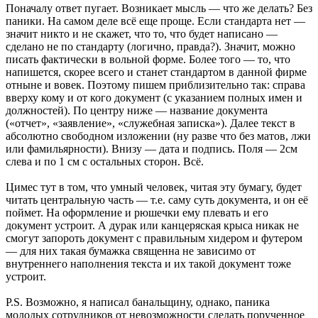
Поначалу ответ пугает. Возникает мысль — что же делать? Без
паники. На самом деле всё еще проще. Если стандарта нет —
значит никто и не скажет, что то, что будет написано —
сделано не по стандарту (логично, правда?). Значит, можно
писать фактически в вольной форме. Более того — то, что
напишется, скорее всего и станет стандартом в данной фирме
отныне и вовек. Поэтому пишем приблизительно так: справа
вверху кому и от кого документ (с указанием полных имен и
должностей). По центру ниже — название документа
(«отчет», «заявление», «служебная записка»). Далее текст в
абсолютно свободном изложении (ну разве что без матов, лжи
или фамильярности). Внизу — дата и подпись. Поля — 2см
слева и по 1 см с остальных сторон. Всё.
Цимес тут в том, что умный человек, читая эту бумагу, будет
читать центральную часть — т.е. саму суть документа, и он её
поймет. На оформление и рюшечки ему плевать и его
документ устроит. А дурак или канцеряская крыса никак не
смогут запороть документ с правильным хидером и футером
— для них такая бумажка священна не зависимо от
внутреннего наполнения текста и их такой документ тоже
устроит.
P.S. Возможно, я написал банальщину, однако, паника
молодых сотрудников от невозможности сделать порученное