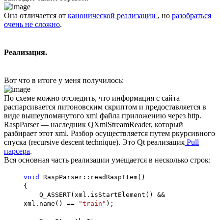
Она отличается от
канонической реализации
, но
разобраться
очень не сложно
.
Реализация.
Вот что в итоге у меня получилось:
По схеме можно отследить, что информация с сайта
распарсивается питоновским скриптом и предоставляется в
виде вышеупомянутого xml файла приложению через http.
RaspParser — наследник QXmlStreamReader, который
разбирает этот xml. Разбор осуществляется путем ркурсивного
спуска (recursive descent technique). Это Qt реализация
Pull
парсера
.
Вся основная часть реализации умещается в несколько строк:
void
RaspParser::readRaspItem()
{
Q_ASSERT(xml.isStartElement() &&
xml.name() ==
"train"
);