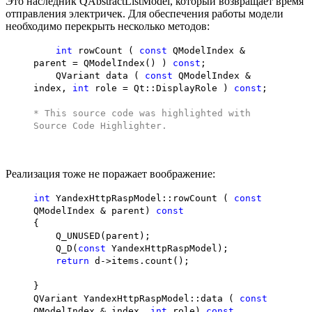
Это наследник QAbstractListModel, который возвращает время
отправления электричек. Для обеспечения работы модели
необходимо перекрыть несколько методов:
int
rowCount (
const
QModelIndex &
parent = QModelIndex() )
const
;
QVariant data (
const
QModelIndex &
index,
int
role = Qt::DisplayRole )
const
;
* This source code was highlighted with
Source Code Highlighter
.
Реализация тоже не поражает воображение:
int
YandexHttpRaspModel::rowCount (
const
QModelIndex & parent)
const
{
Q_UNUSED(parent);
Q_D(
const
YandexHttpRaspModel);
return
d->items.count();
}
QVariant YandexHttpRaspModel::data (
const
QModelIndex & index,
int
role)
const