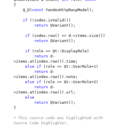
{
Q_D(
const
YandexHttpRaspModel);
if
(!index.isValid())
return
QVariant();
if
(index.row() >= d->items.size())
return
QVariant();
if
(role == Qt::DisplayRole)
return
d-
>items.at(index.row()).time;
else
if
(role == Qt::UserRole+1)
return
d-
>items.at(index.row()).note;
else
if
(role == Qt::UserRole+2)
return
d-
>items.at(index.row()).url;
else
return
QVariant();
}
* This source code was highlighted with
Source Code Highlighter
.