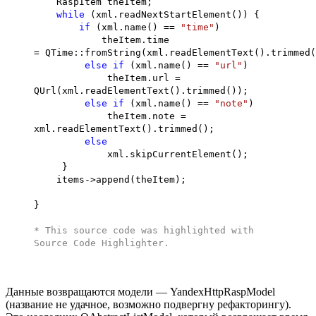
RaspItem theItem;
while
(xml.readNextStartElement()) {
if
(xml.name() ==
"time"
)
theItem.time
= QTime::fromString(xml.readElementText().trimmed(
else
if
(xml.name() ==
"url"
)
theItem.url =
QUrl(xml.readElementText().trimmed());
else
if
(xml.name() ==
"note"
)
theItem.note =
xml.readElementText().trimmed();
else
xml.skipCurrentElement();
}
items->append(theItem);
}
* This source code was highlighted with
Source Code Highlighter
.
Данные возвращаются модели — YandexHttpRaspModel
(название не удачное, возможно подвергну рефакторингу).