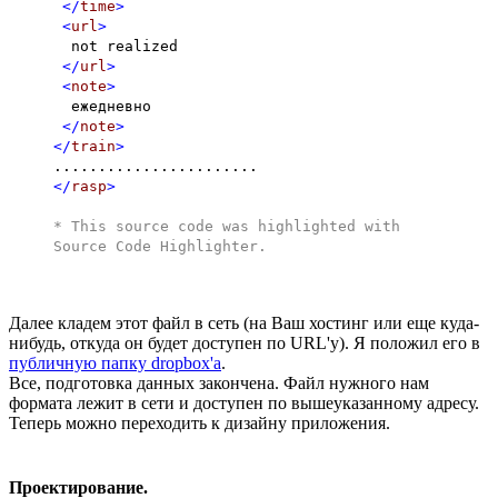
</
time
>
<
url
>
not realized
</
url
>
<
note
>
ежедневно
</
note
>
</
train
>
.......................
</
rasp
>
* This source code was highlighted with
Source Code Highlighter
.
Далее кладем этот файл в сеть (на Ваш хостинг или еще куда-
нибудь, откуда он будет доступен по URL'у). Я положил его в
публичную папку dropbox'a
.
Все, подготовка данных закончена. Файл нужного нам
формата лежит в сети и доступен по вышеуказанному адресу.
Теперь можно переходить к дизайну приложения.
Проектирование.