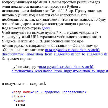
вопросу минимум времени. Самым простым решением для
меня показалось написание парсера на Python с
использованием библиотеки Beautiful Soap. Прошу знатокам
питона оценить код и внести свои коррективы, при
необходимости. Так как знатоком питона я не являюсь, то буду
очень благодарен за любую конструктивную критику.
Код можете посмотреть
здесь
.
Чтоб получить на выходе нужный xml, нужно «скормить»
скрипту нужный URL страницы мобильного расписания от
Яндекса. Например URL для расписания поездов
ленинградского направления от станции «Останкино» до
«Ховрино» выглядит так:
m.rasp.yandex.ru/suburban_search?
direction=msk_len&station_from_suggest=&station_to_suggest=&s
Запускаем скрипт:
python ./rasp.py «
m.rasp.yandex.ru/suburban_search?
direction=msk_len&station_from_suggest=&station_to_sugg
и получаем на выходе xml.
<
rasp
name
="Ленинградское направление"
>
<
train
>
<
time
>
11:04