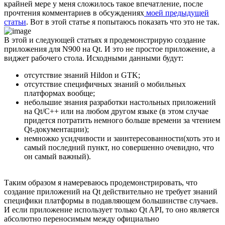
крайней мере у меня сложилось такое впечатление, после
прочтения комментариев в обсуждениях
моей предыдущей
статьи
. Вот в этой статье я попытаюсь показать что это не так.
В этой и следующей статьях я продемонстрирую создание
приложения для N900 на Qt. И это не простое приложение, а
виджет рабочего стола. Исходными данными будут:
отсутствие знаний Hildon и GTK;
отсутствие специфичных знаний о мобильных
платформах вообще;
небольшие знания разработки настольных приложений
на Qt/С++ или на любом другом языке (в этом случае
придется потратить немного больше времени за чтением
Qt-документации);
немножко усидчивости и заинтересованности(хоть это и
самый последний пункт, но совершенно очевидно, что
он самый важный).
Таким образом я намереваюсь продемонстрировать, что
создание приложений на Qt действительно не требует знаний
специфики платформы в подавляющем большинстве случаев.
И если приложение использует только Qt API, то оно является
абсолютно переносимым между официально