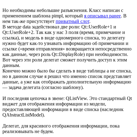
Но необходимы небольшие разъяснения. Класс написан с
применением шаблона pimpl, который
я описывал ранее
. В
нем так-же присутствует
приватный слот
.
В методе data задействовал две роли: Qt::UserRole+1 и
Qt::UserRole+2. Так как у нас 3 поля (время, примечание и
ссылка), и модель в виде одномерного списка, то делегату
нужно будет как-то узнавать информацию об примечании и
ссылке («время отправления» возвращается непосредственно
как данные, через роль Qt::DisplayRole) при необходимости.
Вот через эти роли делегат сможет получить доступ к этим
данным.
Конечно можно было бы сделать в виде таблицы а не списка,
но в данном случае я решил что именно список представляет
данные, а уже как отображать дополнительную информацию
— задача делегата (согласно шаблону).
И последняя цепочка в звене: QListView. Это стандартный Qt
виджет для отображения информации из модели,
предоставляющей информации в виде списка (наследник
QAbstractListModel).
Делегат, для красивого отображения информации, пока
реализовывать не будем.