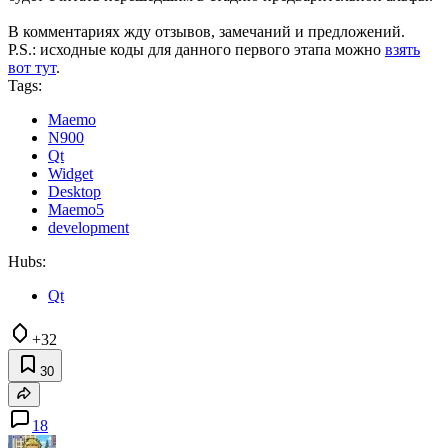
В комментариях жду отзывов, замечаний и предложений.
P.S.: исходные коды для данного первого этапа можно
взять
вот тут
.
Tags:
Maemo
N900
Qt
Widget
Desktop
Maemo5
development
Hubs:
Qt
+32
30
18