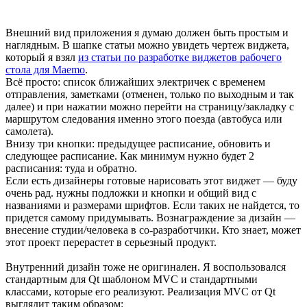
Внешний вид приложения я думаю должен быть простым и
наглядным. В шапке статьи можно увидеть чертеж виджета,
который я взял
из статьи по разработке виджетов рабочего
стола для Maemo
.
Всё просто: список ближайших электричек с временем
отправления, заметками (отменен, только по выходным и так
далее) и при нажатии можно перейти на страницу/закладку с
маршрутом следования именно этого поезда (автобуса или
самолета).
Внизу три кнопки: предыдущее расписание, обновить и
следующее расписание. Как минимум нужно будет 2
расписания: туда и обратно.
Если есть дизайнеры готовые нарисовать этот виджет — буду
очень рад. нужны подложки и кнопки и общий вид с
названиями и размерами шрифтов. Если таких не найдется, то
придется самому придумывать. Вознаграждение за дизайн —
внесение студии/человека в со-разработчики. Кто знает, может
этот проект перерастет в серьезный продукт.
Внутренний дизайн тоже не оригинален. Я воспользовался
стандартным для Qt шаблоном MVC и стандартными
классами, которые его реализуют. Реализация MVC от Qt
выглядит таким образом: