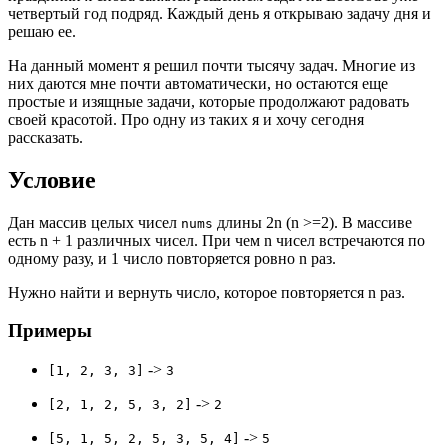
четвертый год подряд. Каждый день я открываю задачу дня и
решаю ее.
На данный момент я решил почти тысячу задач. Многие из
них даются мне почти автоматически, но остаются еще
простые и изящные задачи, которые продолжают радовать
своей красотой. Про одну из таких я и хочу сегодня
рассказать.
Условие
Дан массив целых чисел
длины 2n (n >=2). В массиве
nums
есть n + 1 различных чисел. При чем n чисел встречаются по
одному разу, и 1 число повторяется ровно n раз.
Нужно найти и вернуть число, которое повторяется n раз.
Примеры
->
[1, 2, 3, 3]
3
->
[2, 1, 2, 5, 3, 2]
2
->
[5, 1, 5, 2, 5, 3, 5, 4]
5