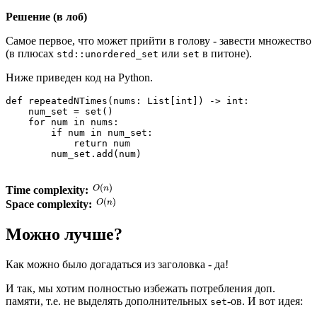
Решение (в лоб)
Самое первое, что может прийти в голову - завести множество
(в плюсах
или
в питоне).
std::unordered_set
set
Ниже приведен код на Python.
def repeatedNTimes(nums: List[int]) -> int:

    num_set = set()

    for num in nums:

        if num in num_set:

            return num

Time complexity:
Space complexity:
Можно лучше?
Как можно было догадаться из заголовка - да!
И так, мы хотим полностью избежать потребления доп.
памяти, т.е. не выделять дополнительных
-ов. И вот идея:
set