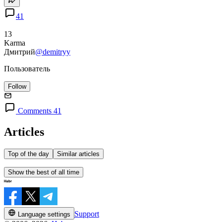
41
13
Karma
Дмитрий
@demitryy
Пользователь
Follow
Comments 41
Articles
Top of the day
Similar articles
Show the best of all time
Support
Language settings