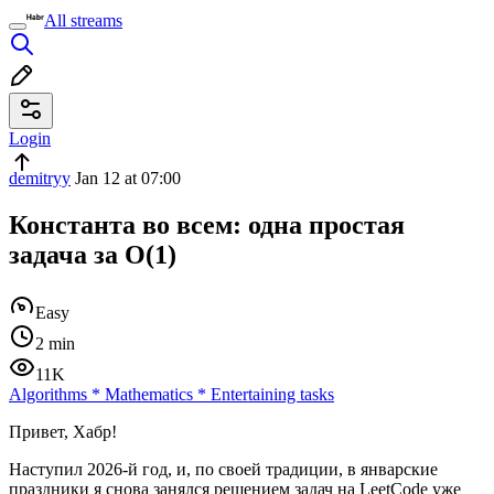
All streams
Login
demitryy
Jan 12 at 07:00
Константа во всем: одна простая
задача за O(1)
Easy
2 min
11K
Algorithms
*
Mathematics
*
Entertaining tasks
Привет, Хабр!
Наступил 2026-й год, и, по своей традиции, в январские
праздники я снова занялся решением задач на LeetCode уже