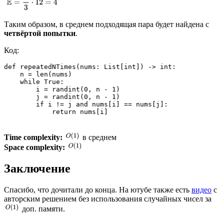
Таким образом, в среднем подходящая пара будет найдена с
четвёртой попытки
.
Код:
def repeatedNTimes(nums: List[int]) -> int:

    n = len(nums)

    while True:

        i = randint(0, n - 1)

        j = randint(0, n - 1)

        if i != j and nums[i] == nums[j]:

Time complexity:
в среднем
Space complexity:
Заключение
Спасибо, что дочитали до конца. На ютубе также есть
видео
с
авторским решением без использования случайных чисел за
доп. памяти.