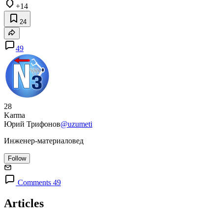
+14
24
49
28
Karma
Юрий Трифонов
@uzumeti
Инженер-материаловед
Follow
Comments 49
Articles