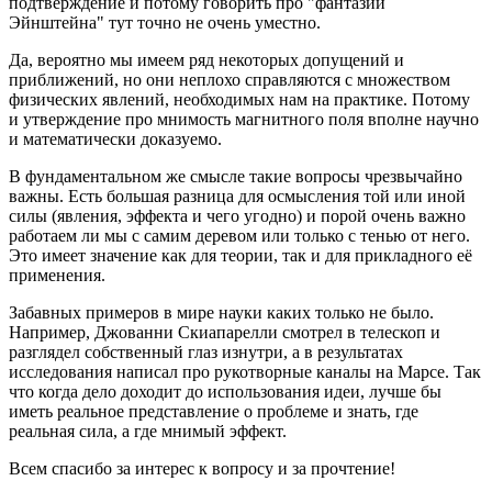
подтверждение и потому говорить про "фантазии
Эйнштейна" тут точно не очень уместно.
Да, вероятно мы имеем ряд некоторых допущений и
приближений, но они неплохо справляются с множеством
физических явлений, необходимых нам на практике. Потому
и утверждение про мнимость магнитного поля вполне научно
и математически доказуемо.
В фундаментальном же смысле такие вопросы чрезвычайно
важны. Есть большая разница для осмысления той или иной
силы (явления, эффекта и чего угодно) и порой очень важно
работаем ли мы с самим деревом или только с тенью от него.
Это имеет значение как для теории, так и для прикладного её
применения.
Забавных примеров в мире науки каких только не было.
Например, Джованни Скиапарелли смотрел в телескоп и
разглядел собственный глаз изнутри, а в результатах
исследования написал про рукотворные каналы на Марсе. Так
что когда дело доходит до использования идеи, лучше бы
иметь реальное представление о проблеме и знать, где
реальная сила, а где мнимый эффект.
Всем спасибо за интерес к вопросу и за прочтение!