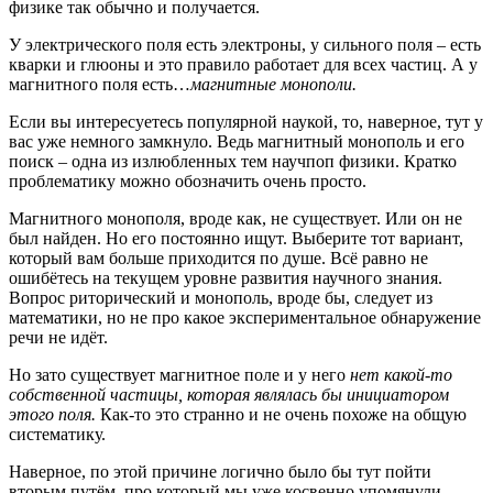
физике так обычно и получается.
У электрического поля есть электроны, у сильного поля – есть
кварки и глюоны и это правило работает для всех частиц. А у
магнитного поля есть…
магнитные монополи.
Если вы интересуетесь популярной наукой, то, наверное, тут у
вас уже немного замкнуло. Ведь магнитный монополь и его
поиск – одна из излюбленных тем научпоп физики. Кратко
проблематику можно обозначить очень просто.
Магнитного монополя, вроде как, не существует. Или он не
был найден. Но его постоянно ищут. Выберите тот вариант,
который вам больше приходится по душе. Всё равно не
ошибётесь на текущем уровне развития научного знания.
Вопрос риторический и монополь, вроде бы, следует из
математики, но не про какое экспериментальное обнаружение
речи не идёт.
Но зато существует магнитное поле и у него
нет какой-то
собственной частицы, которая являлась бы инициатором
этого поля.
Как-то это странно и не очень похоже на общую
систематику.
Наверное, по этой причине логично было бы тут пойти
вторым путём, про который мы уже косвенно упомянули,