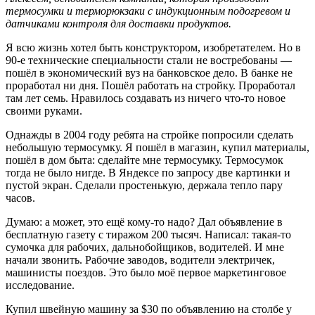
термосумки и терморюкзаки с индукционным подогревом и
датчиками контроля для доставки продуктов.
Я всю жизнь хотел быть конструктором, изобретателем. Но в
90-е технические специальности стали не востребованы —
пошёл в экономический вуз на банковское дело. В банке не
проработал ни дня. Пошёл работать на стройку. Проработал
там лет семь. Нравилось создавать из ничего что-то новое
своими руками.
Однажды в 2004 году ребята на стройке попросили сделать
небольшую термосумку. Я пошёл в магазин, купил материалы,
пошёл в дом быта: сделайте мне термосумку. Термосумок
тогда не было нигде. В Яндексе по запросу две картинки и
пустой экран. Сделали простенькую, держала тепло пару
часов.
Думаю: а может, это ещё кому-то надо? Дал объявление в
бесплатную газету с тиражом 200 тысяч. Написал: такая-то
сумочка для рабочих, дальнобойщиков, водителей. И мне
начали звонить. Рабочие заводов, водители электричек,
машинисты поездов. Это было моё первое маркетинговое
исследование.
Купил швейную машину за $30 по объявлению на столбе у