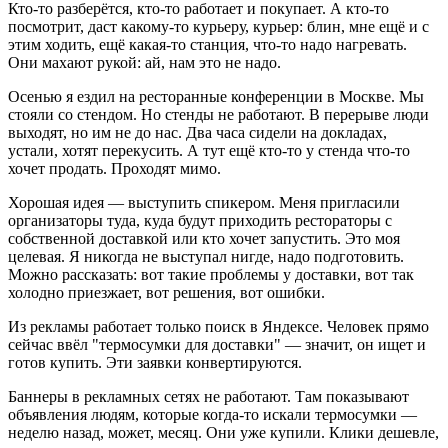
Кто-то разберётся, кто-то работает и покупает. А кто-то
посмотрит, даст какому-то курьеру, курьер: блин, мне ещё и с
этим ходить, ещё какая-то станция, что-то надо нагревать.
Они махают рукой: ай, нам это не надо.
Осенью я ездил на ресторанные конференции в Москве. Мы
стояли со стендом. Но стенды не работают. В перерыве люди
выходят, но им не до нас. Два часа сидели на докладах,
устали, хотят перекусить. А тут ещё кто-то у стенда что-то
хочет продать. Проходят мимо.
Хорошая идея — выступить спикером. Меня пригласили
организаторы туда, куда будут приходить рестораторы с
собственной доставкой или кто хочет запустить. Это моя
целевая. Я никогда не выступал нигде, надо подготовить.
Можно рассказать: вот такие проблемы у доставки, вот так
холодно приезжает, вот решения, вот ошибки.
Из рекламы работает только поиск в Яндексе. Человек прямо
сейчас ввёл "термосумки для доставки" — значит, он ищет и
готов купить. Эти заявки конвертируются.
Баннеры в рекламных сетях не работают. Там показывают
объявления людям, которые когда-то искали термосумки —
неделю назад, может, месяц. Они уже купили. Клики дешевле,