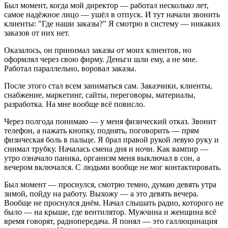
Был момент, когда мой директор — работал несколько лет,
самое надёжное лицо — ушёл в отпуск. И тут начали звонить
клиенты: "Где наши заказы?" Я смотрю в систему — никаких
заказов от них нет.
Оказалось, он принимал заказы от моих клиентов, но
оформлял через свою фирму. Деньги шли ему, а не мне.
Работал параллельно, воровал заказы.
После этого стал всем заниматься сам. Заказчики, клиенты,
снабжение, маркетинг, сайты, переговоры, материалы,
разработка. На мне вообще всё повисло.
Через полгода понимаю — у меня физический отказ. Звонит
телефон, а нажать кнопку, поднять, поговорить — прям
физическая боль в пальце. Я брал правой рукой левую руку и
снимал трубку. Началась смена дня и ночи. Как вампир —
утро означало паника, организм меня выключал в сон, а
вечером включался. С людьми вообще не мог контактировать.
Был момент — проснулся, смотрю темно, думаю девять утра
зимой, пойду на работу. Выхожу — а это девять вечера.
Вообще не проснулся днём. Начал слышать радио, которого не
было — на крыше, где вентилятор. Мужчина и женщина всё
время говорят, радиопередача. Я понял — это галлюцинация