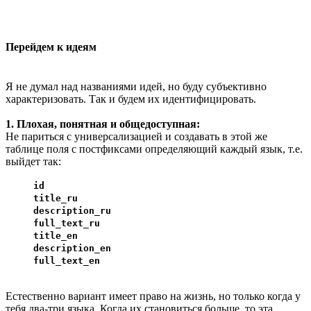
Перейдем к идеям
Я не думал над названиями идей, но буду субъективно
характеризовать. Так и будем их идентифицировать.
1. Плохая, понятная и общедоступная:
Не париться с универсализацией и создавать в этой же
таблице поля с постфиксами определяющий каждый язык, т.е.
выйдет так:
id
title_ru
description_ru
full_text_ru
title_en
description_en
full_text_en
Естественно вариант имеет право на жизнь, но только когда у
тебя два-три языка. Когда их становиться больше, то эта