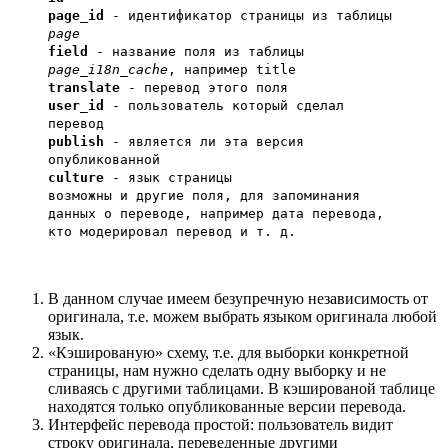
page_id
- идентификатор страницы из таблицы
page
field
- название поля из таблицы
page_i18n_cache
, например title
translate
- перевод этого поля
user_id
- пользователь который сделал
перевод
publish
- является ли эта версия
опубликованной
culture
- язык страницы
возможны и другие поля, для запоминания
данных о переводе, например дата перевода,
кто модерировал перевод и т. д.
В данном случае имеем безупречную независимость от
оригинала, т.е. можем выбрать языком оригинала любой
язык.
«Кэшированую» схему, т.е. для выборки конкретной
страницы, нам нужно сделать одну выборку и не
сливаясь с другими таблицами. В кэшированой таблице
находятся только опубликованные версии перевода.
Интерфейс перевода простой: пользователь видит
строку оригинала, переведенные другими