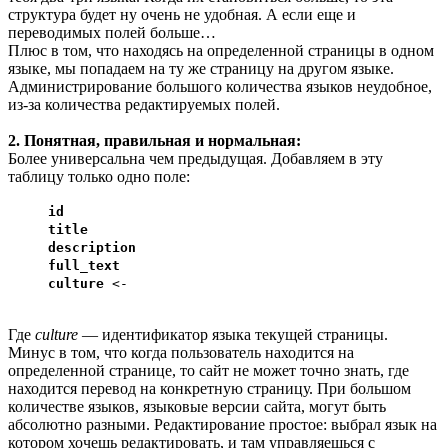
структура будет ну очень не удобная. А если еще и
переводимых полей больше…
Плюс в том, что находясь на определенной страницы в одном
языке, мы попадаем на ту же страницу на другом языке.
Администрирование большого количества языков неудобное,
из-за количества редактируемых полей.
2. Понятная, правильная и нормальная:
Более универсальна чем предыдущая. Добавляем в эту
таблицу только одно поле:
id
title
description
full_text
culture
<-
Где
culture
— идентификатор языка текущей страницы.
Минус в том, что когда пользователь находится на
определенной странице, то сайт не может точно знать, где
находится перевод на конкретную страницу. При большом
количестве языков, языковые версии сайта, могут быть
абсолютно разными. Редактирование простое: выбрал язык на
котором хочешь редактировать, и там управляешься с