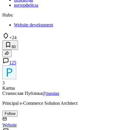
интерфейсы
Hubs:
Website development
+24
80
125
3
Karma
Станислав Публика
@passtas
Principal e-Commerce Solution Architect
Follow
Website