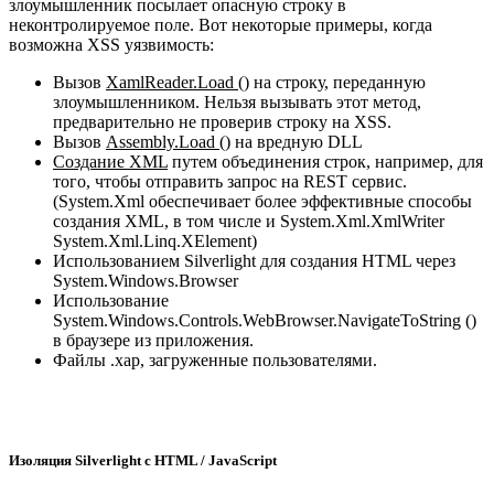
злоумышленник посылает опасную строку в
неконтролируемое поле. Вот некоторые примеры, когда
возможна XSS уязвимость:
Вызов
XamlReader.Load ()
на строку, переданную
злоумышленником. Нельзя вызывать этот метод,
предварительно не проверив строку на XSS.
Вызов
Assembly.Load ()
на вредную DLL
Создание XML
путем объединения строк, например, для
того, чтобы отправить запрос на REST сервис.
(System.Xml обеспечивает более эффективные способы
создания XML, в том числе и System.Xml.XmlWriter
System.Xml.Linq.XElement)
Использованием Silverlight для создания HTML через
System.Windows.Browser
Использование
System.Windows.Controls.WebBrowser.NavigateToString ()
в браузере из приложения.
Файлы .xap, загруженные пользователями.
Изоляция Silverlight с HTML / JavaScript