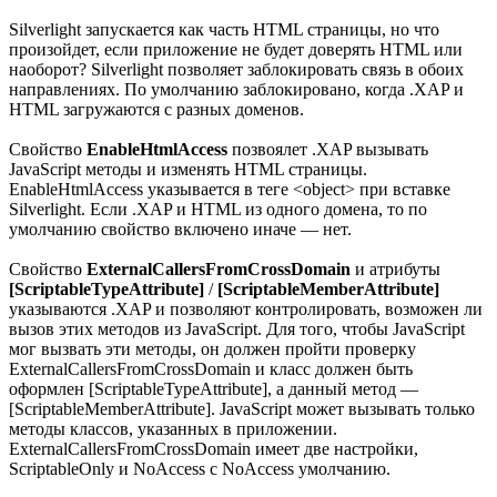
Silverlight запускается как часть HTML страницы, но что
произойдет, если приложение не будет доверять HTML или
наоборот? Silverlight позволяет заблокировать связь в обоих
направлениях. По умолчанию заблокировано, когда .XAP и
HTML загружаются с разных доменов.
Свойство
EnableHtmlAccess
позвоялет .XAP вызывать
JavaScript методы и изменять HTML страницы.
EnableHtmlAccess указывается в теге <object> при вставке
Silverlight. Если .XAP и HTML из одного домена, то по
умолчанию свойство включено иначе — нет.
Свойство
ExternalCallersFromCrossDomain
и атрибуты
[ScriptableTypeAttribute]
/
[ScriptableMemberAttribute]
указываются .XAP и позволяют контролировать, возможен ли
вызов этих методов из JavaScript. Для того, чтобы JavaScript
мог вызвать эти методы, он должен пройти проверку
ExternalCallersFromCrossDomain и класс должен быть
оформлен [ScriptableTypeAttribute], а данный метод —
[ScriptableMemberAttribute]. JavaScript может вызывать только
методы классов, указанных в приложении.
ExternalCallersFromCrossDomain имеет две настройки,
ScriptableOnly и NoAccess с NoAccess умолчанию.