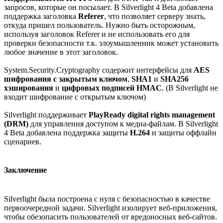
запросов, которые он посылает. В Silverlight 4 Beta добавлена
поддержка заголовка
Referer
, что позволяет серверу знать,
откуда пришел пользователь. Нужно быть осторожным,
используя заголовок Referer и не использовать его для
проверки безопасности т.к. злоумышленник может установить
любое значение в этот заголовок.
System.Security.Cryptography содержит интерфейсы для
AES
шифрования с закрытым ключом
,
SHA1
и
SHA256
хэширования
и
цифровых подписей HMAC
. (В Silverlight не
входит шифрование с открытым ключом)
Silverlight поддерживает
PlayReady digital rights management
(DRM)
для управления доступом к медиа-файлам. В Silverlight
4 Beta добавлена поддержка защиты
H.264
и защиты оффлайн
сценариев.
Заключение
Silverlight была построена с нуля с безопасностью в качестве
первоочередной задачи. Silverlight изолирует веб-приложения,
чтобы обезопасить пользователей от вредоносных веб-сайтов.