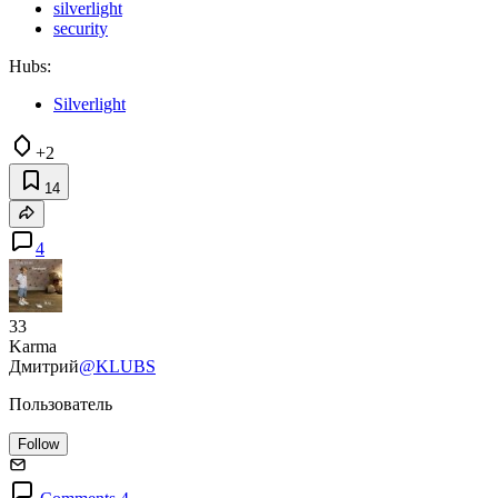
silverlight
security
Hubs:
Silverlight
+2
14
4
33
Karma
Дмитрий
@KLUBS
Пользователь
Follow