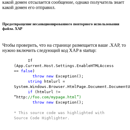
какой домен отсылается сообщение, однако получатель знает
какой домен его отправил.
Предотвращение несанкционированного повторного использования
файла. XAP
Чтобы проверить, что на странице размещается ваше .XAP, то
нужно включить следующий код XAP в startup:
If
(App.Current.Host.Settings.EnableHTMLAccess
==
false
)
throw
new
Exception();
string
htmlurl =
System.Windows.Browser.HtmlPage.Document.DocumentU
if
(htmlurl !=
“http:
//foo.com/mypage.html”)
throw
new
Exception();
* This source code was highlighted with
Source Code Highlighter
.