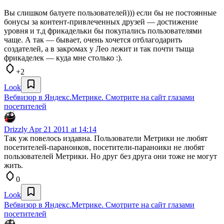
Вы слишком балуете пользователей))) если бы не постоянные
бонусы за контент-привлеченных друзей — достижение
уровня и т.д фрикадельки бы покупались пользователями
чаще. А так — бывает, очень хочется отблагодарить
создателей, а в закромах у Лео лежит и так почти тыща
фрикаделек — куда мне столько :).
+2
Look
Вебвизор в Яндекс.Метрике. Смотрите на сайт глазами
посетителей
Drizzly
Apr 21 2011 at 14:14
Так уж повелось издавна. Пользователи Метрики не любят
посетителей-параноиков, посетители-параноики не любят
пользователей Метрики. Но друг без друга они тоже не могут
жить.
0
Look
Вебвизор в Яндекс.Метрике. Смотрите на сайт глазами
посетителей