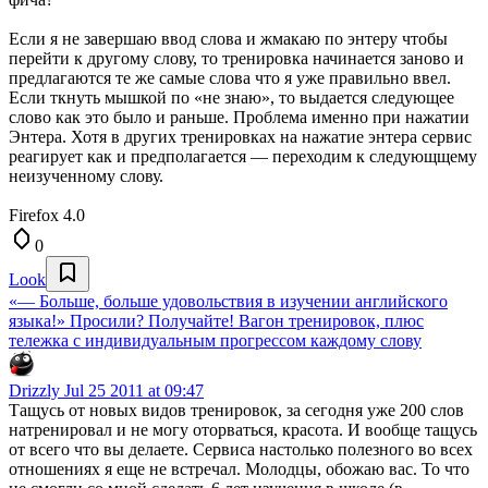
Если я не завершаю ввод слова и жмакаю по энтеру чтобы
перейти к другому слову, то тренировка начинается заново и
предлагаются те же самые слова что я уже правильно ввел.
Если ткнуть мышкой по «не знаю», то выдается следующее
слово как это было и раньше. Проблема именно при нажатии
Энтера. Хотя в других тренировках на нажатие энтера сервис
реагирует как и предполагается — переходим к следующщему
неизученному слову.
Firefox 4.0
0
Look
«— Больше, больше удовольствия в изучении английского
языка!» Просили? Получайте! Вагон тренировок, плюс
тележка с индивидуальным прогрессом каждому слову
Drizzly
Jul 25 2011 at 09:47
Тащусь от новых видов тренировок, за сегодня уже 200 слов
натренировал и не могу оторваться, красота. И вообще тащусь
от всего что вы делаете. Сервиса настолько полезного во всех
отношениях я еще не встречал. Молодцы, обожаю вас. То что