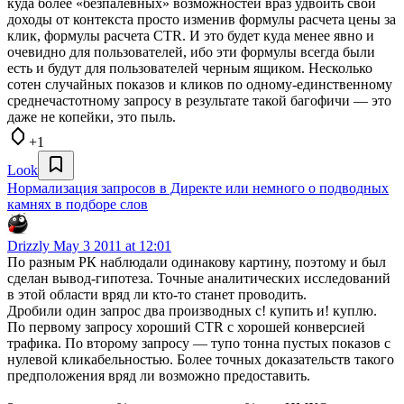
куда более «безпалевных» возможностей враз удвоить свои
доходы от контекста просто изменив формулы расчета цены за
клик, формулы расчета CTR. И это будет куда менее явно и
очевидно для пользователей, ибо эти формулы всегда были
есть и будут для пользователей черным ящиком. Несколько
сотен случайных показов и кликов по одному-единственному
среднечастотному запросу в результате такой багофичи — это
даже не копейки, это пыль.
+1
Look
Нормализация запросов в Директе или немного о подводных
камнях в подборе слов
Drizzly
May 3 2011 at 12:01
По разным РК наблюдали одинакову картину, поэтому и был
сделан вывод-гипотеза. Точные аналитических исследований
в этой области вряд ли кто-то станет проводить.
Дробили один запрос два производных с! купить и! куплю.
По первому запросу хороший CTR c хорошей конверсией
трафика. По второму запросу — тупо тонна пустых показов с
нулевой кликабельностью. Более точных доказательств такого
предположения вряд ли возможно предоставить.