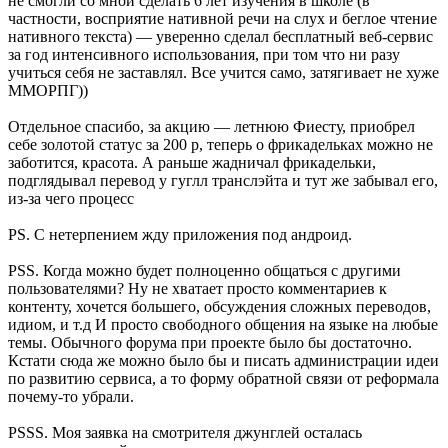
не смогли со мной сделать 6 лет изучения в школе (в
частности, восприятие нативной речи на слух и беглое чтение
нативного текста) — уверенно сделал бесплатный веб-сервис
за год интенсивного использования, при том что ни разу
учиться себя не заставлял. Все учится само, затягивает не хуже
ММОРПГ))
Отдельное спасибо, за акцию — летнюю Фиесту, приобрел
себе золотой статус за 200 р, теперь о фрикадельках можно не
заботится, красота. А раньше жадничал фрикадельки,
подглядывал перевод у гуглл транслэйта и тут же забывал его,
из-за чего процесс
PS. С нетерпением жду приложения под андроид.
PSS. Когда можно будет полноценно общаться с другими
пользователями? Ну не хватает просто комментариев к
контенту, хочется большего, обсуждения сложных переводов,
идиом, и т.д И просто свободного общения на языке на любые
темы. Обычного форума при проекте было бы достаточно.
Кстати сюда же можно было бы и писать администрации идеи
по развитию сервиса, а то форму обратной связи от реформала
почему-то убрали.
PSSS. Моя заявка на смотрителя джунглей осталась