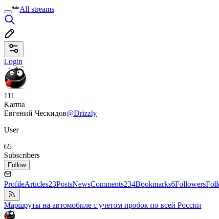
All streams
Login
111
Karma
Евгений Ческидов
@Drizzly
User
65
Subscribers
Follow
Profile
Articles
23
Posts
News
Comments
234
Bookmarks
6
Followers
Fol
Маршруты на автомобиле с учетом пробок по всей России