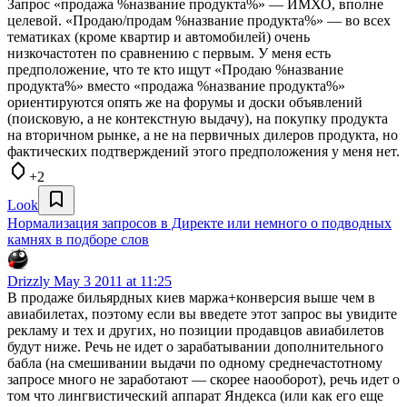
Запрос «продажа %название продукта%» — ИМХО, вполне
целевой. «Продаю/продам %название продукта%» — во всех
тематиках (кроме квартир и автомобилей) очень
низкочастотен по сравнению с первым. У меня есть
предположение, что те кто ищут «Продаю %название
продукта%» вместо «продажа %название продукта%»
ориентируются опять же на форумы и доски объявлений
(поисковую, а не контекстную выдачу), на покупку продукта
на вторичном рынке, а не на первичных дилеров продукта, но
фактических подтверждений этого предположения у меня нет.
+2
Look
Нормализация запросов в Директе или немного о подводных
камнях в подборе слов
Drizzly
May 3 2011 at 11:25
В продаже бильярдных киев маржа+конверсия выше чем в
авиабилетах, поэтому если вы введете этот запрос вы увидите
рекламу и тех и других, но позиции продавцов авиабилетов
будут ниже. Речь не идет о зарабатывании дополнительного
бабла (на смешивании выдачи по одному среднечастотному
запросе много не заработают — скорее наооборот), речь идет о
том что лингвистический аппарат Яндекса (или как его еще