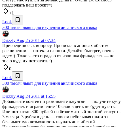
поддержать ваш проект=)
+1
Look
300 тысяч львят для изучения английского языка
Drizzly
Aug 25 2011 at 07:34
Присоединюсь к вопросу. Прочитал в анонсах об этом
расширении — потекли слюнки. Делайте быстрее, очень
ждем:). Тоже часто страдаю от излишка фрикаделек — не
знаю куда их потратить :)
0
Look
300 тысяч львят для изучения английского языка
Drizzly
Aug 24 2011 at 15:55
Добавляйте контент и развивайте джунгли — получите кучу
фрикаделек и ограничение 10 слов в день не будет пугать.
Или потратьте 300 рублей на безлимитный золотой статус на
3 месяца. 3 рубля в день — совсем небольшая плата за
безлимитную возможность изучать английский.
Из аналогов livemocha.com но по сравнению с lingualeo он