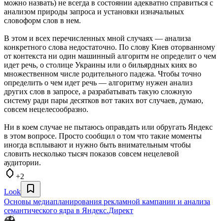
можно назвать) не всегда в состоянии адекватно справиться с
анализом природы запроса и установки изначальных
словоформ слов в нем.
В этом и всех перечисленных мной случаях — анализа
конкретного слова недостаточно. По слову Киев оторванному
от контекста ни один машинный алгоритм не определит о чем
идет речь, о столице Украины или о бильярдных киях во
множественном числе родительного падежа. Чтобы точно
определить о чем идет речь — алгоритму нужен анализ
других слов в запросе, а разрабатывать такую сложную
систему ради пары десятков вот таких вот случаев, думаю,
совсем нецелесообразно.
Ни в коем случае не пытаюсь оправдать или обругать Яндекс
в этом вопросе. Просто сообщил о том что такие моменты
иногда всплывают и нужно быть внимательным чтобы
словить несколько тысяч показов совсем нецелевой
аудитории.
+2
Look
Основы медиапланирования рекламной кампании и анализа
семантического ядра в Яндекс.Директ