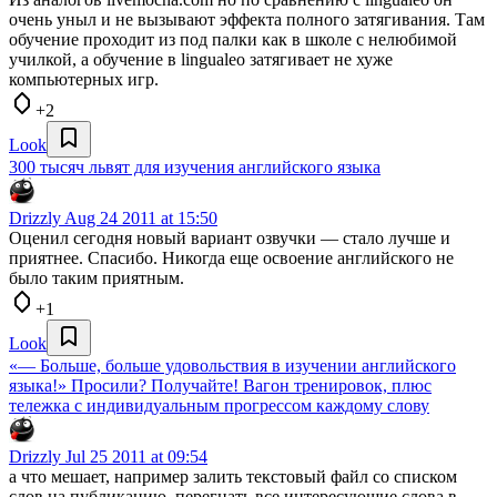
очень уныл и не вызывают эффекта полного затягивания. Там
обучение проходит из под палки как в школе с нелюбимой
училкой, а обучение в lingualeo затягивает не хуже
компьютерных игр.
+2
Look
300 тысяч львят для изучения английского языка
Drizzly
Aug 24 2011 at 15:50
Оценил сегодня новый вариант озвучки — стало лучше и
приятнее. Спасибо. Никогда еще освоение английского не
было таким приятным.
+1
Look
«— Больше, больше удовольствия в изучении английского
языка!» Просили? Получайте! Вагон тренировок, плюс
тележка с индивидуальным прогрессом каждому слову
Drizzly
Jul 25 2011 at 09:54
а что мешает, например залить текстовый файл со списком
слов на публикацию, перегнать все интересующие слова в