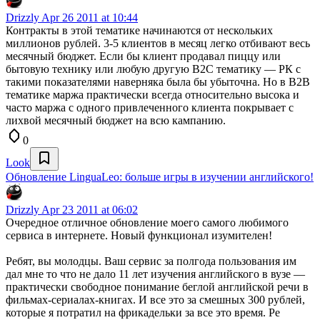
Drizzly
Apr 26 2011 at 10:44
Контракты в этой тематике начинаются от нескольких
миллионов рублей. 3-5 клиентов в месяц легко отбивают весь
месячный бюджет. Если бы клиент продавал пиццу или
бытовую технику или любую другую B2C тематику — РК с
такими показателями наверняка была бы убыточна. Но в B2B
тематике маржа практически всегда относительно высока и
часто маржа с одного привлеченного клиента покрывает с
лихвой месячный бюджет на всю кампанию.
0
Look
Обновление LinguaLeo: больше игры в изучении английского!
Drizzly
Apr 23 2011 at 06:02
Очередное отличное обновление моего самого любимого
сервиса в интернете. Новый функционал изумителен!
Ребят, вы молодцы. Ваш сервис за полгода пользования им
дал мне то что не дало 11 лет изучения английского в вузе —
практически свободное понимание беглой английской речи в
фильмах-сериалах-книгах. И все это за смешных 300 рублей,
которые я потратил на фрикадельки за все это время. Ре