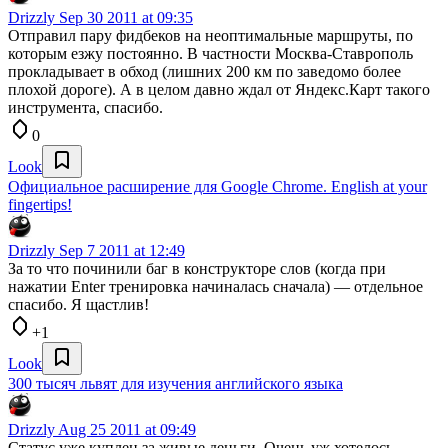
Drizzly
Sep 30 2011 at 09:35
Отправил пару фидбеков на неоптимальные маршруты, по
которым езжу постоянно. В частности Москва-Ставрополь
прокладывает в обход (лишних 200 км по заведомо более
плохой дороге). А в целом давно ждал от Яндекс.Карт такого
инструмента, спасибо.
0
Look
Официальное расширение для Google Chrome. English at your
fingertips!
Drizzly
Sep 7 2011 at 12:49
За то что починили баг в конструкторе слов (когда при
нажатии Enter тренировка начиналась сначала) — отдельное
спасибо. Я щастлив!
+1
Look
300 тысяч львят для изучения английского языка
Drizzly
Aug 25 2011 at 09:49
Статус уже куплен за живые деньги. Очень уж хотелось