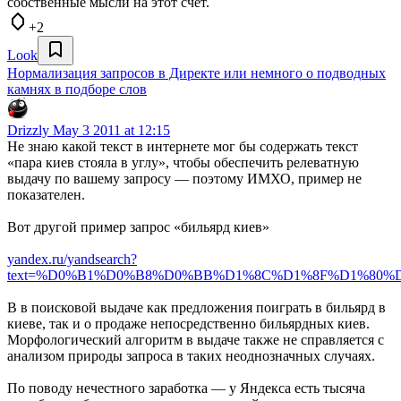
собственные мысли на этот счет.
+2
Look
Нормализация запросов в Директе или немного о подводных
камнях в подборе слов
Drizzly
May 3 2011 at 12:15
Не знаю какой текст в интернете мог бы содержать текст
«пара киев стояла в углу», чтобы обеспечить релеватную
выдачу по вашему запросу — поэтому ИМХО, пример не
показателен.
Вот другой пример запрос «бильярд киев»
yandex.ru/yandsearch?
text=%D0%B1%D0%B8%D0%BB%D1%8C%D1%8F%D1%80%D0%
В в поисковой выдаче как предложения поиграть в бильярд в
киеве, так и о продаже непосредственно бильярдных киев.
Морфологический алгоритм в выдаче также не справляется с
анализом природы запроса в таких неоднозначных случаях.
По поводу нечестного заработка — у Яндекса есть тысяча