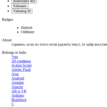
Bookmarks
453
Followers
Following
33
Badges
Habred
Oldtimer
About
странно, если из этого поля удалить текст, то хабр восст
Belongs to hubs
*nix
3D-графика
Action Script
Adobe Flash
Ajax
Android
Angular
Apache
AR и VR
Arduino
Brainfuck
C