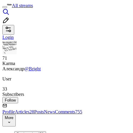
All streams
Login
71
Karma
Александр
@Bright
User
33
Subscribers
Follow
Profile
Articles
28
Posts
News
Comments
755
More