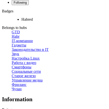
Following
Badges
Habred
Belongs to hubs
GTD
Habr
IT-компании
Гаджеты
Законодательство в IT
Звук
Настройка Linux
Работа с видео
Смартфоны
Социальные сети
Старое железо
Управление медиа
Фриланс
Чулан
Information