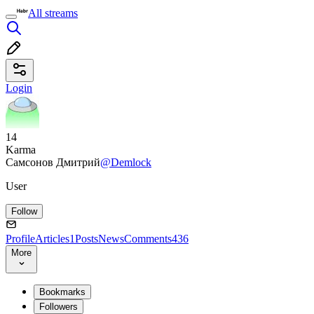
All streams
Login
14
Karma
Самсонов Дмитрий
@Demlock
User
Follow
Profile
Articles
1
Posts
News
Comments
436
More
Bookmarks
Followers