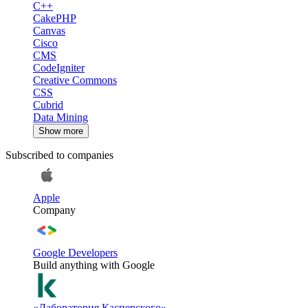
C++
CakePHP
Canvas
Cisco
CMS
CodeIgniter
Creative Commons
CSS
Cubrid
Data Mining
Show more
Subscribed to companies
Apple
Company
Google Developers
Build anything with Google
«Лаборатория Касперского»