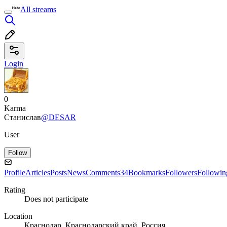
All streams
Login
0
Karma
Станислав
@DESAR
User
Follow
Profile
Articles
Posts
News
Comments
34
Bookmarks
Followers
Followin
Rating
Does not participate
Location
Краснодар, Краснодарский край, Россия