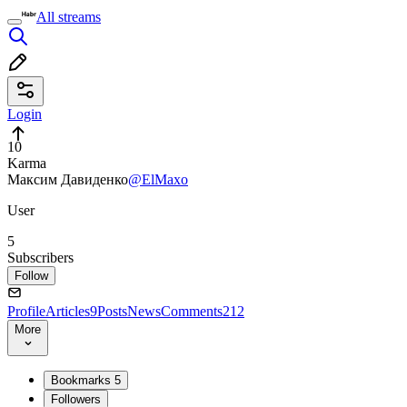
All streams
Login
10
Karma
Максим Давиденко
@ElMaxo
User
5
Subscribers
Follow
Profile
Articles
9
Posts
News
Comments
212
More
Bookmarks
5
Followers