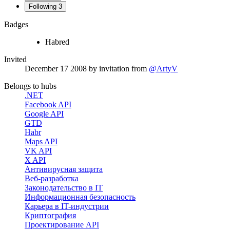
Following
3
Badges
Habred
Invited
December 17 2008
by invitation from
@ArtyV
Belongs to hubs
.NET
Facebook API
Google API
GTD
Habr
Maps API
VK API
X API
Антивирусная защита
Веб-разработка
Законодательство в IT
Информационная безопасность
Карьера в IT-индустрии
Криптография
Проектирование API