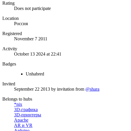
Rating
Does not participate
Location
Россия
Registered
November 7 2011
Activity
October 13 2024 at 22:41
Badges
Unhabred
Invited
September 22 2013
by invitation from
@shara
Belongs to hubs
*nix
3D-графика
3D-принтеры
Apache
AR и VR
Arduino