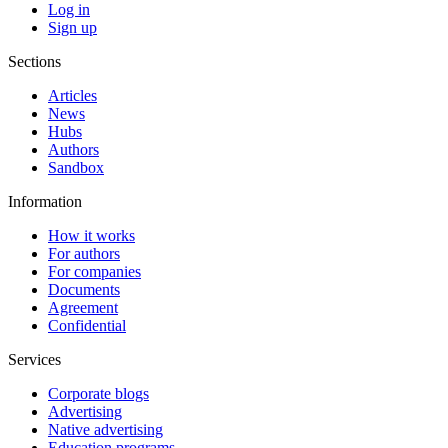
Log in
Sign up
Sections
Articles
News
Hubs
Authors
Sandbox
Information
How it works
For authors
For companies
Documents
Agreement
Confidential
Services
Corporate blogs
Advertising
Native advertising
Education programs