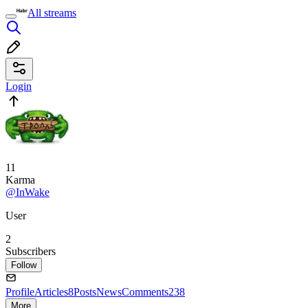
All streams
Login
11
Karma
@InWake
User
2
Subscribers
Follow
Profile
Articles
8
Posts
News
Comments
238
More