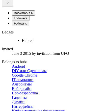
Bookmarks
6
Followers
Following
Badges
Habred
Invited
June 3 2015
by invitation from
UFO
Belongs to hubs
Android
DIY или Сделай сам
Google Chrome
IT-компании
Алгоритмы
Веб-дизайн
Веб-разработка
Гаджеты
Дизайн
Интерфейсы
Информационная безопасность