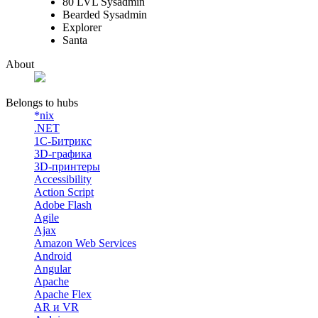
80 LVL Sysadmin
Bearded Sysadmin
Explorer
Santa
About
Belongs to hubs
*nix
.NET
1С-Битрикс
3D-графика
3D-принтеры
Accessibility
Action Script
Adobe Flash
Agile
Ajax
Amazon Web Services
Android
Angular
Apache
Apache Flex
AR и VR