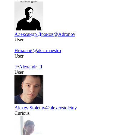
Александр Дронов
@Adronov
User
Николай
@aka_maestro
User
@Alexandr_II
User
Alexey Stoletny
@alexeystoletny
Curious