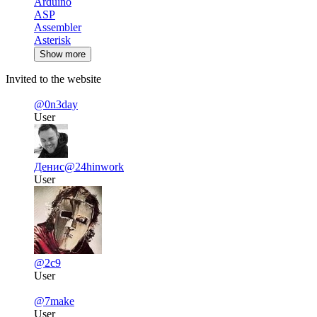
Arduino
ASP
Assembler
Asterisk
Show more
Invited to the website
@0n3day
User
Денис
@24hinwork
User
@2c9
User
@7make
User