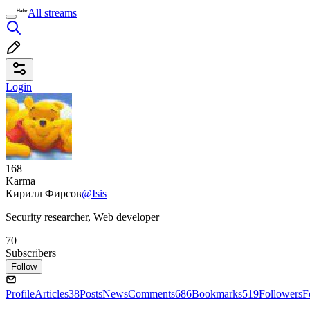
All streams
Login
168
Karma
Кирилл Фирсов
@Isis
Security researcher, Web developer
70
Subscribers
Follow
Profile
Articles
38
Posts
News
Comments
686
Bookmarks
519
Followers
F