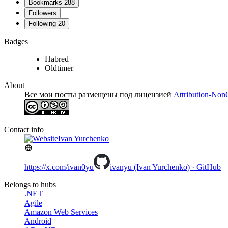
Bookmarks
288
Followers
Following
20
Badges
Habred
Oldtimer
About
Все мои посты размещены под лицензией
Attribution-Non
Contact info
Ivan Yurchenko
https://x.com/ivan0yu
ivanyu (Ivan Yurchenko) · GitHub
Belongs to hubs
.NET
Agile
Amazon Web Services
Android