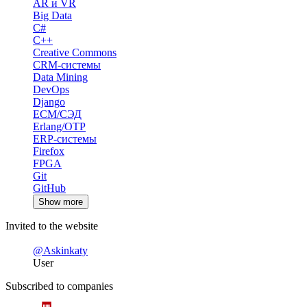
AR и VR
Big Data
C#
C++
Creative Commons
CRM-системы
Data Mining
DevOps
Django
ECM/СЭД
Erlang/OTP
ERP-системы
Firefox
FPGA
Git
GitHub
Show more
Invited to the website
@Askinkaty
User
Subscribed to companies