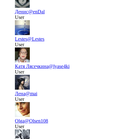
Денис
@enDal
User
Lestes
@Lestes
User
Катя Лясечкина
@lyase4ki
User
Лена
@mai
User
Olga
@Olsen108
User