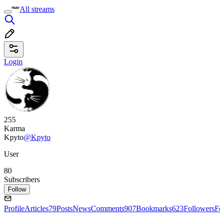
All streams
Login
255
Karma
Kpyto
@Kpyto
User
80
Subscribers
Follow
Profile
Articles
79
Posts
News
Comments
907
Bookmarks
623
Followers
F