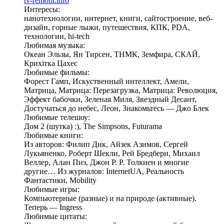
tv-remont.info
Интересы:
нанотехнологии, интернет, книги, сайтостроение, веб-
дизайн, горные лыжи, путешествия, КПК, PDA,
технологии, hi-tech
Любимая музыка:
Океан Эльзы, Ян Тирсен, ТНМК, Земфира, СКАЙ,
Крихітка Цахес
Любимые фильмы:
Форест Гамп, Искуственный интеллект, Амели,
Матрица, Матрица: Перезагрузка, Матрица: Революция,
Эффект бабочки, Зеленая Миля, Звездный Десант,
Достучаться до небес, Леон, Знакомьтесь — Джо Блек
Любимые телешоу:
Дом 2 (шутка) :), The Simpsons, Futurama
Любимые книги:
Из авторов: Филип Дик, Айзек Азимов, Сергей
Лукьяненко, Роберт Шекли, Рей Бредбери, Михаил
Веллер, Алан Пиз, Джон Р. Р. Толкиен и многие
другие… Из журналов: InternetUA, Реальность
Фантастики, Mobility
Любимые игры:
Компьютерные (разные) и на природе (активные).
Теперь — Ingress
Любимые цитаты: