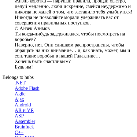
Жизнь коротка — нарушай правила, прощай быстро,
целуй медленно, люби искренне, смейся неудержимо и
никогда не жалей о том, что заставило тебя улыбнуться!
Никогда не позволяйте морали удерживать вас от
совершения правильных поступков.
© Айзек Азимов
Ты когда-нибудь задерживался, чтобы посмотреть на
воробьев?
Наверно, нет. Они слишком распространены, чтобы
обращать на них внимание… и, как знать, может, мы и
есть такие воробьи в нашей Галактике…
Хочешь быть счастливым?
Будь им!
Belongs to hubs
.NET
Adobe Flash
Agile
Ajax
Android
AR и VR
ASP
Assembler
Brainfuck
C++