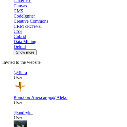
CakePHP
Canvas
CMS
CodeIgniter
Creative Commons
CRM-системы
CSS
Cubrid
Data Mining
Delphi
Show more
Invited to the website
@3litra
User
Колобов Александр
@Aleko
User
@andryint
User