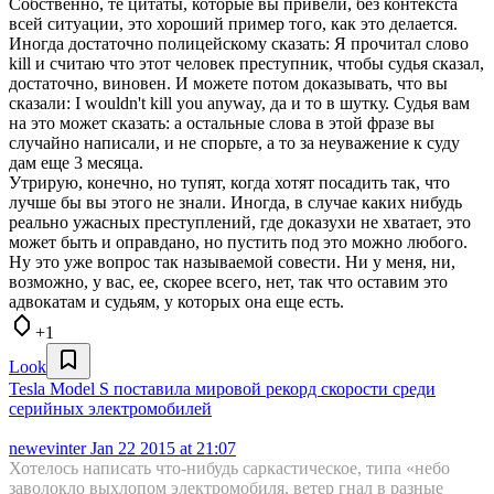
Собственно, те цитаты, которые вы привели, без контекста
всей ситуации, это хороший пример того, как это делается.
Иногда достаточно полицейскому сказать: Я прочитал слово
kill и считаю что этот человек преступник, чтобы судья сказал,
достаточно, виновен. И можете потом доказывать, что вы
сказали: I wouldn't kill you anyway, да и то в шутку. Судья вам
на это может сказать: а остальные слова в этой фразе вы
случайно написали, и не спорьте, а то за неуважение к суду
дам еще 3 месяца.
Утрирую, конечно, но тупят, когда хотят посадить так, что
лучше бы вы этого не знали. Иногда, в случае каких нибудь
реально ужасных преступлений, где доказухи не хватает, это
может быть и оправдано, но пустить под это можно любого.
Ну это уже вопрос так называемой совести. Ни у меня, ни,
возможно, у вас, ее, скорее всего, нет, так что оставим это
адвокатам и судьям, у которых она еще есть.
+1
Look
Tesla Model S поставила мировой рекорд скорости среди
серийных электромобилей
newevinter
Jan 22 2015 at 21:07
Хотелось написать что-нибудь саркастическое, типа «небо
заволокло выхлопом электромобиля, ветер гнал в разные