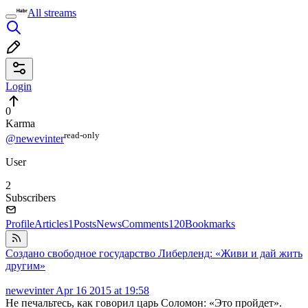
All streams
Login
0
Karma
read⁠-⁠only
@newevinter
User
2
Subscribers
Profile
Articles
1
Posts
News
Comments
120
Bookmarks
Создано свободное государство Либерленд: «Живи и дай жить
другим»
newevinter
Apr 16 2015 at 19:58
Не печальтесь, как говорил царь Соломон: «Это пройдет».