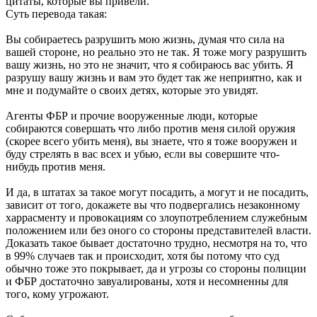
цитаты, которые вы привели.
Суть перевода такая:
Вы собираетесь разрушить мою жизнь, думая что сила на
вашей стороне, но реально это не так. Я тоже могу разрушить
вашу жизнь, но это не значит, что я собираюсь вас убить. Я
разрушу вашу жизнь и вам это будет так же неприятно, как и
мне и подумайте о своих детях, которые это увидят.
Агенты ФБР и прочие вооруженные люди, которые
собираются совершать что либо против меня силой оружия
(скорее всего убить меня), вы знаете, что я тоже вооружен и
буду стрелять в вас всех и убью, если вы совершите что-
нибудь против меня.
И да, в штатах за такое могут посадить, а могут и не посадить,
зависит от того, докажете вы что подвергались незаконному
харрасменту и провокациям со злоупотреблением служебным
положением или без оного со стороны представителей власти.
Доказать такое бывает достаточно трудно, несмотря на то, что
в 99% случаев так и происходит, хотя бы потому что суд
обычно тоже это покрывает, да и угрозы со стороны полиции
и ФБР достаточно завуалированы, хотя и несомненны для
того, кому угрожают.