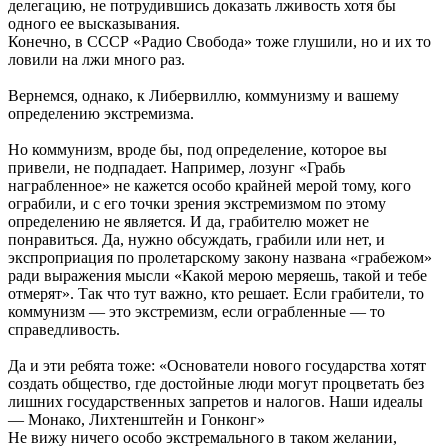
делегацию, не потрудившись доказать лживость хотя бы
одного ее высказывания.
Конечно, в СССР «Радио Свобода» тоже глушили, но и их то
ловили на лжи много раз.
Вернемся, однако, к Либервиллю, коммунизму и вашему
определению экстремизма.
Но коммунизм, вроде бы, под определение, которое вы
привели, не подпадает. Например, лозунг «Грабь
награбленное» не кажется особо крайней мерой тому, кого
ограбили, и с его точки зрения экстремизмом по этому
определению не является. И да, грабителю может не
понравиться. Да, нужно обсуждать, грабили или нет, и
экспроприация по пролетарскому закону названа «грабежом»
ради выражения мысли «Какой мерою меряешь, такой и тебе
отмерят». Так что тут важно, кто решает. Если грабители, то
коммунизм — это экстремизм, если ограбленные — то
справедливость.
Да и эти ребята тоже: «Основатели нового государства хотят
создать общество, где достойные люди могут процветать без
лишних государственных запретов и налогов. Наши идеалы
— Монако, Лихтенштейн и Гонконг»
Не вижу ничего особо экстремального в таком желании,