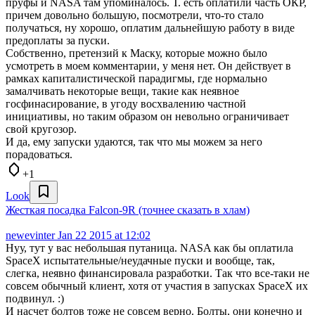
пруфы и NASA там упоминалось. Т. есть оплатили часть ОКР,
причем довольно большую, посмотрели, что-то стало
получаться, ну хорошо, оплатим дальнейшую работу в виде
предоплаты за пуски.
Собственно, претензий к Маску, которые можно было
усмотреть в моем комментарии, у меня нет. Он действует в
рамках капиталистической парадигмы, где нормально
замалчивать некоторые вещи, такие как неявное
госфинасирование, в угоду восхвалению частной
инициативы, но таким образом он невольно ограничивает
свой кругозор.
И да, ему запуски удаются, так что мы можем за него
порадоваться.
+1
Look
Жесткая посадка Falcon-9R (точнее сказать в хлам)
newevinter
Jan 22 2015 at 12:02
Нуу, тут у вас небольшая путаница. NASA как бы оплатила
SpaceX испытательные/неудачные пуски и вообще, так,
слегка, неявно финансировала разработки. Так что все-таки не
совсем обычный клиент, хотя от участия в запусках SpaceX их
подвинул. :)
И насчет болтов тоже не совсем верно. Болты, они конечно и