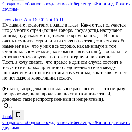
Создано свободное государство Либерленд: «Живи и дай жить
другим»
newevinter
Apr 16 2015 at 15:11
Ну давайте посмотрим правде в глаза. Как-то так получается,
что у многих стран (точнее говоря, государств), наступают
иногда, нуу, скажем так, тяжелые времена неудач. Из них
очень немногие строили или строят (настоящее время как бы
намекает нам, что у них все хорошо, как минимум в том
эмоциональном смысле, который вы высказали), а остальные
строили что-то другое, но тоже потерпели поражение.
Т.есть я хочу сказать, что правда в данном случае состоит в
том, что не только причинно-следственной связи между
поражением и строительством коммунизма, как таковым, нет,
но нет даже и корреляции, походу.
(Кстати, запредельное социальное расслоение — это ни разу
не про коммунизм, вроде как, но симптом известный,
довольно-таки распространенный и неприятный).
0
Look
Создано свободное государство Либерленд: «Живи и дай жить
другим»