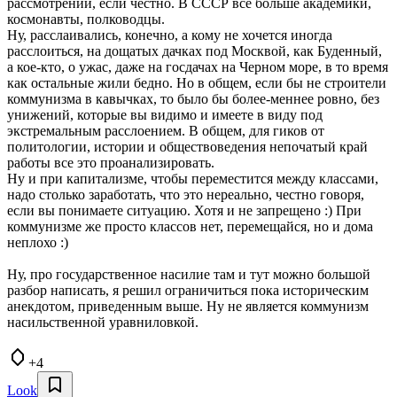
рассмотрении, если честно. В СССР все больше академики,
космонавты, полководцы.
Ну, расслаивались, конечно, а кому не хочется иногда
расслоиться, на дощатых дачках под Москвой, как Буденный,
а кое-кто, о ужас, даже на госдачах на Черном море, в то время
как остальные жили бедно. Но в общем, если бы не строители
коммунизма в кавычках, то было бы более-меннее ровно, без
унижений, которые вы видимо и имеете в виду под
экстремальным расслоением. В общем, для гиков от
политологии, истории и обществоведения непочатый край
работы все это проанализировать.
Ну и при капитализме, чтобы переместится между классами,
надо столько заработать, что это нереально, честно говоря,
если вы понимаете ситуацию. Хотя и не запрещено :) При
коммунизме же просто классов нет, перемещайся, но и дома
неплохо :)
Ну, про государственное насилие там и тут можно большой
разбор написать, я решил ограничиться пока историческим
анекдотом, приведенным выше. Ну не является коммунизм
насильственной уравниловкой.
+4
Look