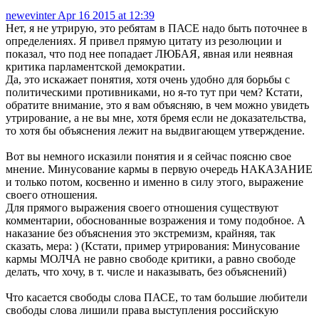
newevinter
Apr 16 2015 at 12:39
Нет, я не утрирую, это ребятам в ПАСЕ надо быть поточнее в
определениях. Я привел прямую цитату из резолюции и
показал, что под нее попадает ЛЮБАЯ, явная или неявная
критика парламентской демократии.
Да, это искажает понятия, хотя очень удобно для борьбы с
политическими противниками, но я-то тут при чем? Кстати,
обратите внимание, это я вам объясняю, в чем можно увидеть
утрирование, а не вы мне, хотя бремя если не доказательства,
то хотя бы объяснения лежит на выдвигающем утверждение.
Вот вы немного исказили понятия и я сейчас поясню свое
мнение. Минусование кармы в первую очередь НАКАЗАНИЕ
и только потом, косвенно и именно в силу этого, выражение
своего отношения.
Для прямого выражения своего отношения существуют
комментарии, обоснованные возражения и тому подобное. А
наказание без объяснения это экстремизм, крайняя, так
сказать, мера: ) (Кстати, пример утрирования: Минусование
кармы МОЛЧА не равно свободе критики, а равно свободе
делать, что хочу, в т. числе и наказывать, без объяснений)
Что касается свободы слова ПАСЕ, то там большие любители
свободы слова лишили права выступления российскую