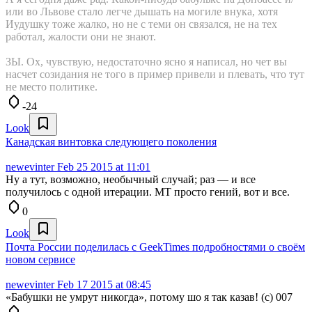
или во Львове стало легче дышать на могиле внука, хотя
Иудушку тоже жалко, но не с теми он связался, не на тех
работал, жалости они не знают.
ЗЫ. Ох, чувствую, недостаточно ясно я написал, но чет вы
насчет созидания не того в пример привели и плевать, что тут
не место политике.
-24
Look
Канадская винтовка следующего поколения
newevinter
Feb 25 2015 at 11:01
Ну а тут, возможно, необычный случай; раз — и все
получилось с одной итерации. МТ просто гений, вот и все.
0
Look
Почта России поделилась с GeekTimes подробностями о своём
новом сервисе
newevinter
Feb 17 2015 at 08:45
«Бабушки не умрут никогда», потому шо я так казав! (с) 007