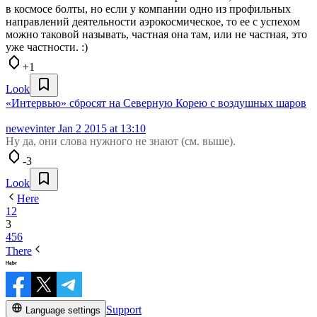
в космосе болты, но если у компании одно из профильных
направлений деятельности аэрокосмическое, то ее с успехом
можно таковой называть, частная она там, или не частная, это
уже частности. :)
+1
Look
«Интервью» сбросят на Северную Корею с воздушных шаров
newevinter
Jan 2 2015 at 13:10
Ну да, они слова нужного не знают (см. выше).
-3
Look
Here
1
2
3
4
5
6
There
Support
Language settings