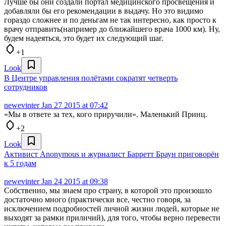
Лучше бы они создали портал медицинского просвещения и
добавляли бы его рекомендации в выдачу. Но это видимо
гораздо сложнее и по деньгам не так интересно, как просто к
врачу отправить(например до ближайшего врача 1000 км). Ну,
будем надеяться, это будет их следующий шаг.
+1
Look
В Центре управления полётами сократят четверть
сотрудников
newevinter
Jan 27 2015 at 07:42
«Мы в ответе за тех, кого приручили». Маленький Принц.
+2
Look
Активист Anonymous и журналист Барретт Браун приговорён
к 5 годам
newevinter
Jan 24 2015 at 09:38
Собственно, мы знаем про страну, в которой это произошло
достаточно много (практически все, честно говоря, за
исключением подробностей личной жизни людей, которые не
выходят за рамки приличий), для того, чтобы верно перевести