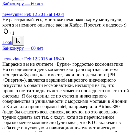
Байконуру — 60 лет
newevinter
Feb 12 2015 at 19:04
Не расстраивайтесь, мне тоже немножко карму минуснули,
хотя я и немного опытнее вас на Хабре. Простят, я надеюсь :)
+1
Look
Байконуру — 60 лет
newevinter
Feb 12 2015 at 16:40
Напрасно вы не считаете «Буран» гордостью космонавтики.
На сегодняшний день космическая транспортная система
«Энергия-Буран», как вместе, так и по отдельности (РН
«Энергия»), является вершиной мирового инженерного
искусства в области космонавтики, несмотря на то, что
прошло почти тридцать лет с момента последнего полета этой
системы. Я бы сравнил ее по степени инженерного
совершенства и уникальности с морскими мостами в Японии
и Китае или процессорами Intel, например или Airbus-380
(надо бы огласить весь список, конечно, но это довольно
трудно сделать вот так, с ходу), хотя все перечисленное
гораздо менее комплексно (учитывая, что КТС включает в
себя еще и пусковую и навигационно-телеметрическую