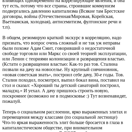
влияющих одновременно на коррелирующие явления, и она
тут есть, потому что все страны, строившие коммунизм
подвергались давлению капитализма (Всякие там Брестские
договоры, войны (Отечественная/Мировая, Корейская,
Вьетнамская, холодная), антисемитизм, фултонские речи и
т.п).
В общем, резюмирую краткий экскурс в корреляцию, надо
признать, что вопрос очень сложный и не так уж неправы
были похоже Адам Смит, говоривший о недостаточной
свободе торговли или Маркс со своей теорией эксплуатации,
или Ленин с теориями колонизации и развращения властью.
(Кстати о развращении властью: Как-то раз тов. Сталина
позвали на дачу на новоселье. Ну крупный совчиновник,
«новая советская знать», построил себе дачу, 30-е годы. Тов.
Сталин походил, посмотрел, выпил бокал вина, поставил на
стол и сказал: «Хороший ты детский санаторий построил,
маладэц.» И уехал. А дачу пришлось строить новую,
поскромнее (возможно не в подмосковье :) Тут возненавидят,
пожалуй.
Теперь о социальном расслоении, ярко выраженных элитах и
перемещения между классами (по социальной лестнице)
Что-то яркая выраженность элит больше бросается в глаза в
капиталистическом обществе, при внимательном