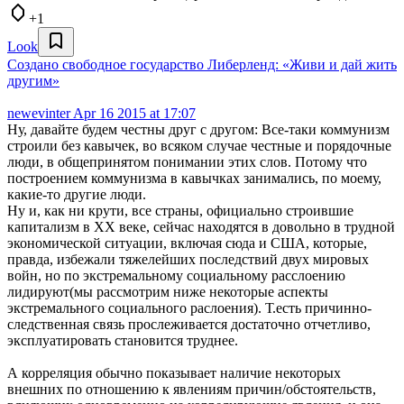
+1
Look
Создано свободное государство Либерленд: «Живи и дай жить
другим»
newevinter
Apr 16 2015 at 17:07
Ну, давайте будем честны друг с другом: Все-таки коммунизм
строили без кавычек, во всяком случае честные и порядочные
люди, в общепринятом понимании этих слов. Потому что
построением коммунизма в кавычках занимались, по моему,
какие-то другие люди.
Ну и, как ни крути, все страны, официально строившие
капитализм в ХХ веке, сейчас находятся в довольно в трудной
экономической ситуации, включая сюда и США, которые,
правда, избежали тяжелейших последствий двух мировых
войн, но по экстремальному социальному расслоению
лидируют(мы рассмотрим ниже некоторые аспекты
экстремального социального раслоения). Т.есть причинно-
следственная связь прослеживается достаточно отчетливо,
эксплуатировать становится труднее.
А корреляция обычно показывает наличие некоторых
внешних по отношению к явлениям причин/обстоятельств,