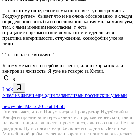
Так по этому определению мы почти все тут экстремисты:
Госдуму ругаем, бывает что и не очень обоснованно, а следуя
определению, хоть бы и обоснованно, карму молча минусуем,
тем, с чьим мнением несогласны, т. есть
отрицание парламентской демократии и идеология и
практика нетерпимости, отчуждения, ксенофобии уже на
лицо.
Так что нас не возьмут: )
К тому же могут от сербов отгрести, или от хорватов или
венгров за лживость. Я уже не говорю за Китай.
+6
Look
Ушел из жизни еще один талантливый российский ученый
newevinter
Mar 2 2015 at 14:58
Это означает, что и Иисус тогда и Прокуратор Иудейский и
Каифа и прочие заинтересованные лица, как еврейской, так и
не очень, национальности, просто опоздали его спасти. Лет на
двадцать. Ну и спасать надо было не его одного. Левий же
Матвей вообще был ослеплен горем и не понимал, что делает.