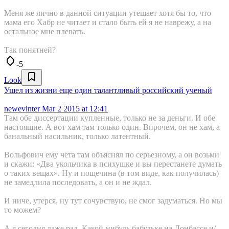
Меня же лично в данной ситуации утешает хотя бы то, что
мама его Хабр не читает и стало быть ей я не наврежу, а на
остальное мне плевать.
Так понятней?
-5
Look
Ушел из жизни еще один талантливый российский ученый
newevinter
Mar 2 2015 at 12:41
Там обе диссертации купленные, только не за деньги. И обе
настоящие. А вот хам там только один. Впрочем, он не хам, а
банальный насильник, только латентный.
Вольфович ему чета там объяснял по серьезному, а он возьми
и скажи: «Два укольчика в психушке и вы перестанете думать
о таких вещах». Ну и пощечина (в том виде, как получилась)
не замедлила последовать, а он и не ждал.
И ниче, утерся, ну тут сочувствую, не смог задуматься. Но мы
то можем?
А я сегодня даже рад. Какой-нибудь бабульке на Донбассе и/