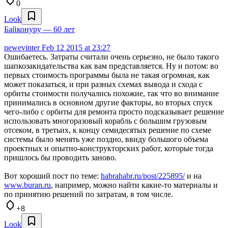
0
Look
Байконуру — 60 лет
newevinter
Feb 12 2015 at 23:27
Ошибаетесь. Затраты считали очень серьезно, не было такого
шапкозакидательства как вам представляется. Ну и потом: во
первых стоимость программы была не такая огромная, как
может показаться, и при разных схемах вывода и схода с
орбиты стоимости получались похожие, так что во внимание
принимались в основном другие факторы, во вторых спуск
чего-либо с орбиты для ремонта просто подсказывает решение
использовать многоразовый корабль с большим грузовым
отсеком, в третьих, к концу семидесятых решение по схеме
системы было менять уже поздно, ввиду большого объема
проектных и опытно-конструкторских работ, которые тогда
пришлось бы проводить заново.
Вот хороший пост по теме:
habrahabr.ru/post/225895/
и на
www.buran.ru
, например, можно найти какие-то материалы и
по принятию решений по затратам, в том числе.
+8
Look