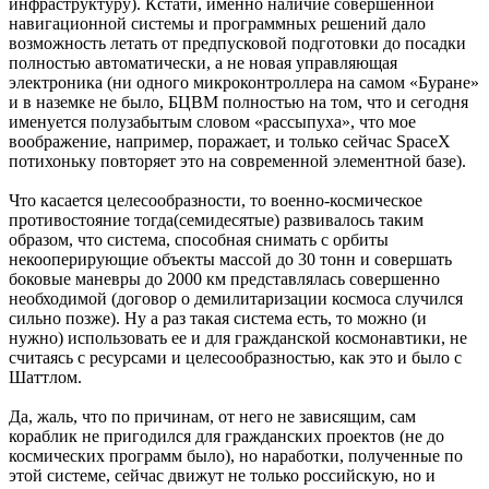
инфраструктуру). Кстати, именно наличие совершенной
навигационной системы и программных решений дало
возможность летать от предпусковой подготовки до посадки
полностью автоматически, а не новая управляющая
электроника (ни одного микроконтроллера на самом «Буране»
и в наземке не было, БЦВМ полностью на том, что и сегодня
именуется полузабытым словом «рассыпуха», что мое
воображение, например, поражает, и только сейчас SpaceX
потихоньку повторяет это на современной элементной базе).
Что касается целесообразности, то военно-космическое
противостояние тогда(семидесятые) развивалось таким
образом, что система, способная снимать с орбиты
некооперирующие объекты массой до 30 тонн и совершать
боковые маневры до 2000 км представлялась совершенно
необходимой (договор о демилитаризации космоса случился
сильно позже). Ну а раз такая система есть, то можно (и
нужно) использовать ее и для гражданской космонавтики, не
считаясь с ресурсами и целесообразностью, как это и было с
Шаттлом.
Да, жаль, что по причинам, от него не зависящим, сам
кораблик не пригодился для гражданских проектов (не до
космических программ было), но наработки, полученные по
этой системе, сейчас движут не только российскую, но и