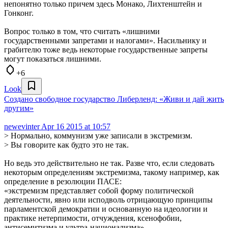
непонятно только причем здесь Монако, Лихтенштейн и
Гонконг.
Вопрос только в том, что считать «лишними
государственными запретами и налогами». Насильнику и
грабителю тоже ведь некоторые государственные запреты
могут показаться лишними.
+6
Look
Создано свободное государство Либерленд: «Живи и дай жить
другим»
newevinter
Apr 16 2015 at 10:57
> Нормально, коммунизм уже записали в экстремизм.
> Вы говорите как будто это не так.
Но ведь это действительно не так. Разве что, если следовать
некоторым определениям экстремизма, такому например, как
определение в резолюции ПАСЕ:
«экстремизм представляет собой форму политической
деятельности, явно или исподволь отрицающую принципы
парламентской демократии и основанную на идеологии и
практике нетерпимости, отчуждения, ксенофобии,
антисемитизма и ультра-национализма»