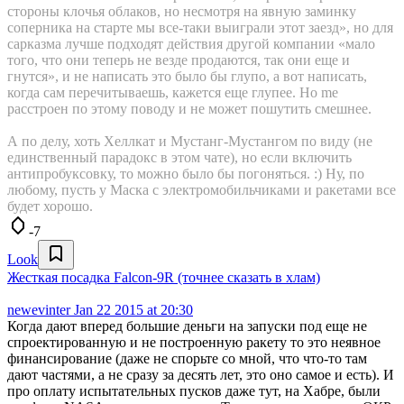
стороны клочья облаков, но несмотря на явную заминку
соперника на старте мы все-таки выиграли этот заезд», но для
сарказма лучше подходят действия другой компании «мало
того, что они теперь не везде продаются, так они еще и
гнутся», и не написать это было бы глупо, а вот написать,
когда сам перечитываешь, кажется еще глупее. Но me
расстроен по этому поводу и не может пошутить смешнее.
А по делу, хоть Хеллкат и Мустанг-Мустангом по виду (не
единственный парадокс в этом чате), но если включить
антипробуксовку, то можно было бы погоняться. :) Ну, по
любому, пусть у Маска с электромобильчиками и ракетами все
будет хорошо.
-7
Look
Жесткая посадка Falcon-9R (точнее сказать в хлам)
newevinter
Jan 22 2015 at 20:30
Когда дают вперед большие деньги на запуски под еще не
спроектированную и не построенную ракету то это неявное
финансирование (даже не спорьте со мной, что что-то там
дают частями, а не сразу за десять лет, это оно самое и есть). И
про оплату испытательных пусков даже тут, на Хабре, были