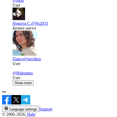
@motl
User
Никита С.
@Ns2033
Бизнес-ангел
Павел
@pavlikru
User
@Rideamus
User
Show more
Support
Language settings
© 2006–2026,
Habr