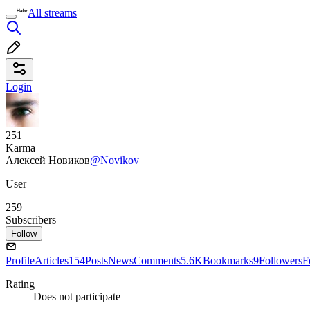
All streams
Login
251
Karma
Алексей Новиков
@Novikov
User
259
Subscribers
Follow
Profile
Articles
154
Posts
News
Comments
5.6K
Bookmarks
9
Followers
F
Rating
Does not participate