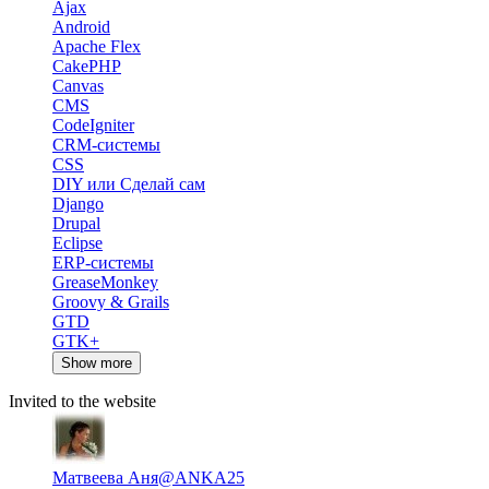
Ajax
Android
Apache Flex
CakePHP
Canvas
CMS
CodeIgniter
CRM-системы
CSS
DIY или Сделай сам
Django
Drupal
Eclipse
ERP-системы
GreaseMonkey
Groovy & Grails
GTD
GTK+
Show more
Invited to the website
Матвеева Аня
@ANKA25