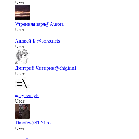
User
Утренняя заря
@Aurora
User
Андрей Б.
@borzenets
User
Дмитрий Чигирин
@chigirin1
User
@cyberstyle
User
Timofey
@iTNitro
User