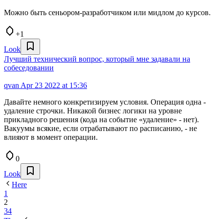
Можно быть сеньором-разработчиком или мидлом до курсов.
+1
Look
Лучший технический вопрос, который мне задавали на
собеседовании
qvan
Apr 23 2022 at 15:36
Давайте немного конкретизируем условия. Операция одна -
удаление строчки. Никакой бизнес логики на уровне
прикладного решения (кода на событие «удаление» - нет).
Вакуумы всякие, если отрабатывают по расписанию, - не
влияют в момент операции.
0
Look
Here
1
2
3
4