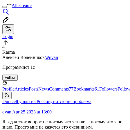
All streams
Login
4
Karma
Алексей Воденников
@qvan
Программист 1с
Follow
Profile
Articles
Posts
News
Comments
77
Bookmarks
61
Followers
Follo
Duracell ушли из России, но это не проблема
qvan
Apr 25 2023 at 13:00
Я задал этот вопрос не потому что я знаю, а потому что я не
знаю. Просто мне не кажется это очевидным.