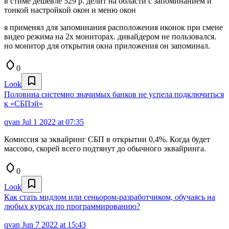
в стиме дешевле 529 р. делит на области с запоминанием и
тонкой настройкой окон и меню окон
я применял для запоминания расположения иконок при смене
видео режима на 2х мониторах. дивайдером не пользовался.
но монитор для открытия окна приложения он запоминал.
0
Look
Половина системно значимых банков не успела подключиться
к «СБПэй»
qvan
Jul 1 2022 at 07:35
Комиссия за эквайринг СБП в открытии 0,4%. Когда будет
массово, скорей всего подтянут до обычного эквайринга.
0
Look
Как стать мидлом или сеньором-разработчиком, обучаясь на
любых курсах по программированию?
qvan
Jun 7 2022 at 15:43