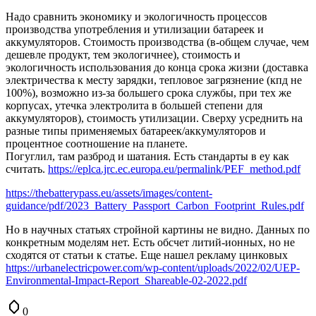
Надо сравнить экономику и экологичность процессов
производства употребления и утилизации батареек и
аккумуляторов. Стоимость производства (в-общем случае, чем
дешевле продукт, тем экологичнее), стоимость и
экологичность использования до конца срока жизни (доставка
электричества к месту зарядки, тепловое загрязнение (кпд не
100%), возможно из-за большего срока службы, при тех же
корпусах, утечка электролита в большей степени для
аккумуляторов), стоимость утилизации. Сверху усреднить на
разные типы применяемых батареек/аккумуляторов и
процентное соотношение на планете.
Погуглил, там разброд и шатания. Есть стандарты в еу как
считать.
https://eplca.jrc.ec.europa.eu/permalink/PEF_method.pdf
https://thebatterypass.eu/assets/images/content-
guidance/pdf/2023_Battery_Passport_Carbon_Footprint_Rules.pdf
Но в научных статьях стройной картины не видно. Данных по
конкретным моделям нет. Есть обсчет литий-ионных, но не
сходятся от статьи к статье. Еще нашел рекламу цинковых
https://urbanelectricpower.com/wp-content/uploads/2022/02/UEP-
Environmental-Impact-Report_Shareable-02-2022.pdf
0