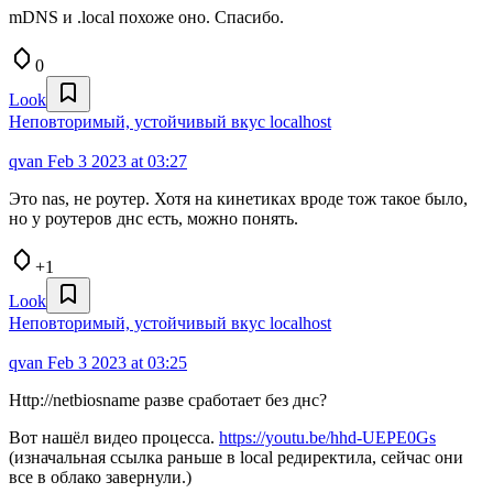
mDNS и .local похоже оно. Спасибо.
0
Look
Неповторимый, устойчивый вкус localhost
qvan
Feb 3 2023 at 03:27
Это nas, не роутер. Хотя на кинетиках вроде тож такое было,
но у роутеров днс есть, можно понять.
+1
Look
Неповторимый, устойчивый вкус localhost
qvan
Feb 3 2023 at 03:25
Http://netbiosname разве сработает без днс?
Вот нашёл видео процесса.
https://youtu.be/hhd-UEPE0Gs
(изначальная ссылка раньше в local редиректила, сейчас они
все в облако завернули.)