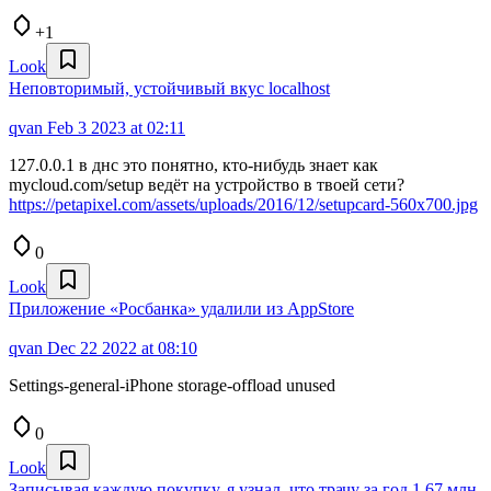
+1
Look
Неповторимый, устойчивый вкус localhost
qvan
Feb 3 2023 at 02:11
127.0.0.1 в днс это понятно, кто-нибудь знает как
mycloud.com/setup ведёт на устройство в твоей сети?
https://petapixel.com/assets/uploads/2016/12/setupcard-560x700.jpg
0
Look
Приложение «Росбанка» удалили из AppStore
qvan
Dec 22 2022 at 08:10
Settings-general-iPhone storage-offload unused
0
Look
Записывая каждую покупку, я узнал, что трачу за год 1,67 млн