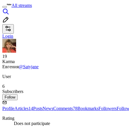
All streams
Login
19
Karma
Евгения
@Satyjane
User
6
Subscribers
Follow
Profile
Articles
14
Posts
News
Comments
78
Bookmarks
Followers
Follo
Rating
Does not participate