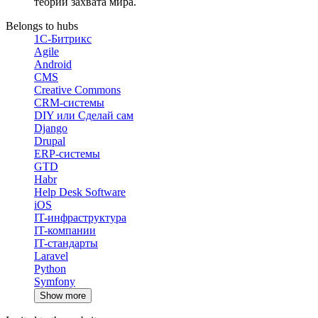
теории захвата мира.
Belongs to hubs
1С-Битрикс
Agile
Android
CMS
Creative Commons
CRM-системы
DIY или Сделай сам
Django
Drupal
ERP-системы
GTD
Habr
Help Desk Software
iOS
IT-инфраструктура
IT-компании
IT-стандарты
Laravel
Python
Symfony
Show more