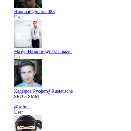
Николай
@mitrand88
User
Мазур Назарий
@nazar-mazur
User
Кадыров Русфет
@Rusfetische
SEO и SMM
@softua
User