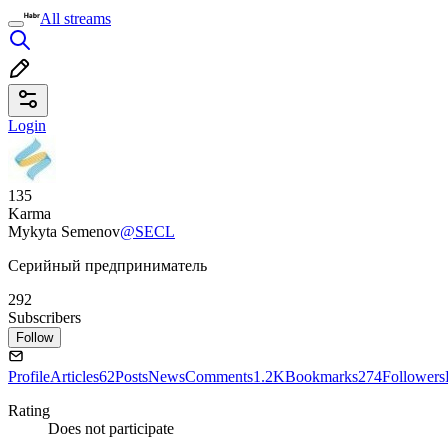
All streams
Login
135
Karma
Mykyta Semenov
@SECL
Серийный предприниматель
292
Subscribers
Follow
Profile
Articles
62
Posts
News
Comments
1.2K
Bookmarks
274
Followers
Rating
Does not participate