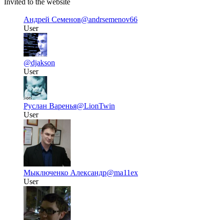
Invited to the website
Андрей Семенов
@andrsemenov66
User
@djakson
User
Руслан Варенья
@LionTwin
User
Мыключенко Александр
@ma11ex
User