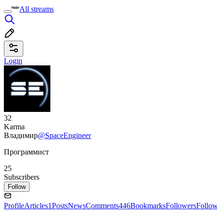
All streams
Login
32
Karma
Владимир
@SpaceEngineer
Программист
25
Subscribers
Follow
Profile
Articles
1
Posts
News
Comments
446
Bookmarks
Followers
Follo