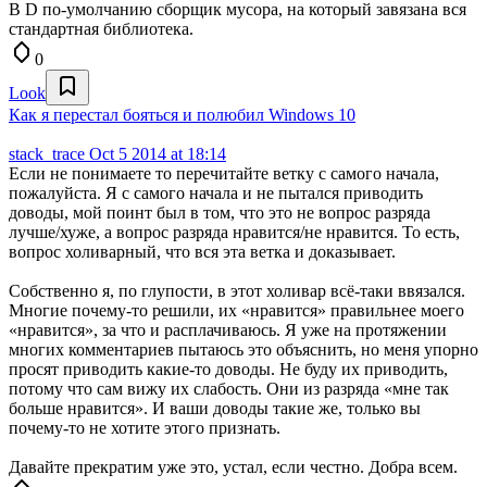
В D по-умолчанию сборщик мусора, на который завязана вся
стандартная библиотека.
0
Look
Как я перестал бояться и полюбил Windows 10
stack_trace
Oct 5 2014 at 18:14
Если не понимаете то перечитайте ветку с самого начала,
пожалуйста. Я с самого начала и не пытался приводить
доводы, мой поинт был в том, что это не вопрос разряда
лучше/хуже, а вопрос разряда нравится/не нравится. То есть,
вопрос холиварный, что вся эта ветка и доказывает.
Собственно я, по глупости, в этот холивар всё-таки ввязался.
Многие почему-то решили, их «нравится» правильнее моего
«нравится», за что и расплачиваюсь. Я уже на протяжении
многих комментариев пытаюсь это объяснить, но меня упорно
просят приводить какие-то доводы. Не буду их приводить,
потому что сам вижу их слабость. Они из разряда «мне так
больше нравится». И ваши доводы такие же, только вы
почему-то не хотите этого признать.
Давайте прекратим уже это, устал, если честно. Добра всем.