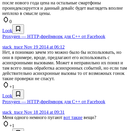
после нового года цена на остальные смартфоны
проиндексируется и данный девайс будет выглядеть вполне
неплохо в смысле цены.
0
Look
Proxygen — HTTP-фреймворк для С++ от Facebook
stack_trace
Nov 19 2014 at 06:12
Нет, я понимаю зачем это можно было бы использовать, но
они в примере, вроде, предлагают его использовать с
асинхронными вызовами. Может я неправильно их понял и
там всего лишь обработка асинхронных событий, но если там
действительно асинхронные вызовы то от возможных гонок
такие проверки не спасут.
+1
Look
Proxygen — HTTP-фреймворк для С++ от Facebook
stack_trace
Nov 18 2014 at 09:31
Меня одного немного пугают
вот такие
вещи?
+1