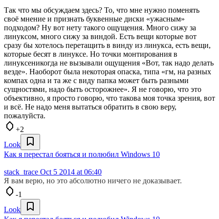
Так что мы обсуждаем здесь? То, что мне нужно поменять
своё мнение и признать буквенные диски «ужасным»
подходом? Ну вот нету такого ощущения. Много сижу за
линуксом, много сижу за виндой. Есть вещи которые вот
сразу бы хотелось перетащить в винду из линукса, есть вещи,
которые бесят в линуксе. Но точки монтирования в
линуксеникогда не вызывали ощущения «Вот, так надо делать
везде». Наоборот была некоторая опаска, типа «гм, на разных
компах одна и та же с виду папка может быть разными
сущностями, надо быть осторожнее». Я не говорю, что это
объективно, я просто говорю, что такова моя точка зрения, вот
и всё. Не надо меня вытаться обратить в свою веру,
пожалуйста.
+2
Look
Как я перестал бояться и полюбил Windows 10
stack_trace
Oct 5 2014 at 06:40
Я вам верю, но это абсолютно ничего не доказывает.
-1
Look