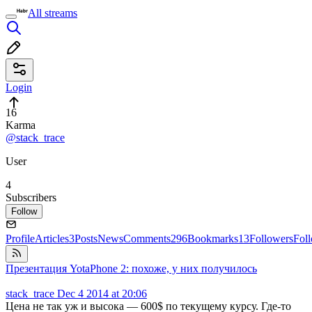
All streams
Login
16
Karma
@stack_trace
User
4
Subscribers
Follow
Profile
Articles
3
Posts
News
Comments
296
Bookmarks
13
Followers
Fol
Презентация YotaPhone 2: похоже, у них получилось
stack_trace
Dec 4 2014 at 20:06
Цена не так уж и высока — 600$ по текущему курсу. Где-то