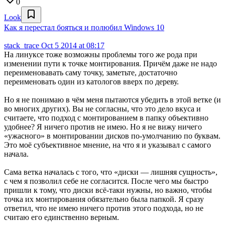
0
Look
Как я перестал бояться и полюбил Windows 10
stack_trace
Oct 5 2014 at 08:17
На линуксе тоже возможны проблемы того же рода при
изменении пути к точке монтирования. Причём даже не надо
переименовавать саму точку, заметьте, достаточно
переименовать один из катологов вверх по дереву.
Но я не понимаю в чём меня пытаются убедить в этой ветке (и
во многих других). Вы не согласны, что это дело вкуса и
считаете, что подход с монтированием в папку объективно
удобнее? Я ничего против не имею. Но я не вижу ничего
«ужасного» в монтировании дисков по-умолчанию по буквам.
Это моё субъективное мнение, на что я и указывал с самого
начала.
Сама ветка началась с того, что «диски — лишняя сущность»,
с чем я позволил себе не согласится. После чего мы быстро
пришли к тому, что диски всё-таки нужны, но важно, чтобы
точка их монтирования обязательно была папкой. Я сразу
ответил, что не имею ничего против этого подхода, но не
считаю его единственно верным.