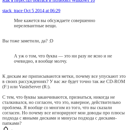
Как я перестал бояться и полюбил Windows 10
stack_trace
Oct 5 2014 at 06:29
Мне кажется вы обсуждаете совершенно
нерелевантные вещи.
Вы тоже заметили, да? :D
А уж о том, что буква — это ни разу не ясно и не
очевидно, я вообще молчу.
К дискам же приписываются метки, почему все упускают это
в своих рассуждениях? У вас же будет точно так же CD-ROM
(F:) или VasinServer (R:).
С тем, что буквы заканчиваются, признаться, никогда не
сталкивался, но согласен, что это, наверное, действительно
проблема. Я вообще со многим из того, что вы сказали
согласен. Но почему все игнорируют мои доводы про плюсы
подхода с явными дисками и минусы подхода с дисками-
папками?