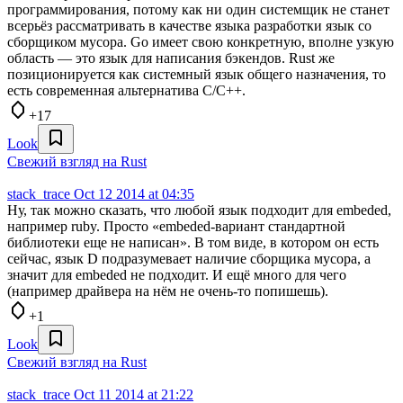
программирования, потому как ни один системщик не станет
всерьёз рассматривать в качестве языка разработки язык со
сборщиком мусора. Go имеет свою конкретную, вполне узкую
область — это язык для написания бэкендов. Rust же
позиционируется как системный язык общего назначения, то
есть современная альтернатива C/С++.
+17
Look
Свежий взгляд на Rust
stack_trace
Oct 12 2014 at 04:35
Ну, так можно сказать, что любой язык подходит для embeded,
например ruby. Просто «embeded-вариант стандартной
библиотеки еще не написан». В том виде, в котором он есть
сейчас, язык D подразумевает наличие сборщика мусора, а
значит для embeded не подходит. И ещё много для чего
(например драйвера на нём не очень-то попишешь).
+1
Look
Свежий взгляд на Rust
stack_trace
Oct 11 2014 at 21:22