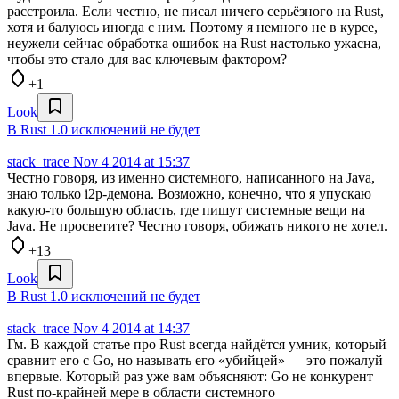
расстроила. Если честно, не писал ничего серьёзного на Rust,
хотя и балуюсь иногда с ним. Поэтому я немного не в курсе,
неужели сейчас обработка ошибок на Rust настолько ужасна,
чтобы это стало для вас ключевым фактором?
+1
Look
В Rust 1.0 исключений не будет
stack_trace
Nov 4 2014 at 15:37
Честно говоря, из именно системного, написанного на Java,
знаю только i2p-демона. Возможно, конечно, что я упускаю
какую-то большую область, где пишут системные вещи на
Java. Не просветите? Честно говоря, обижать никого не хотел.
+13
Look
В Rust 1.0 исключений не будет
stack_trace
Nov 4 2014 at 14:37
Гм. В каждой статье про Rust всегда найдётся умник, который
сравнит его с Go, но называть его «убийцей» — это пожалуй
впервые. Который раз уже вам объясняют: Go не конкурент
Rust по-крайней мере в области системного