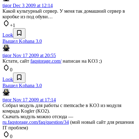
tigor
Dec 3 2009 at 12:14
Какой культурный сервер. У меня так домашний сервер в
коробке из под обуви…
+1
Look
Вышел Kohana 3.0
tigor
Nov 17 2009 at 20:55
Кстати, сайт
faqstorage.com/
написан на KO3 ;)
0
Look
Вышел Kohana 3.0
tigor
Nov 17 2009 at 17:14
Собрал модуль для работы с memcache в KO3 из модуля
комрада Kogler (KO2).
Скачать модуль можно отсюда —
ru.faqstorage.com/faq/question/34
(мой новый сайт для решения
IT проблем)
0