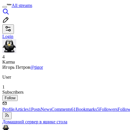
All streams
Login
4
Karma
Игорь Петров
@tigor
User
1
Subscribers
Follow
Profile
Articles
1
Posts
News
Comments
61
Bookmarks
5
Followers
Follo
Домашний сервер в ящике стола