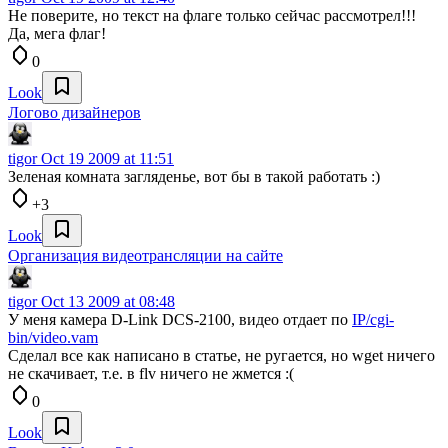
Не поверите, но текст на флаге только сейчас рассмотрел!!!
Да, мега флаг!
0
Look
Логово дизайнеров
tigor
Oct 19 2009 at 11:51
Зеленая комната загляденье, вот бы в такой работать :)
+3
Look
Организация видеотрансляции на сайте
tigor
Oct 13 2009 at 08:48
У меня камера D-Link DCS-2100, видео отдает по
IP/cgi-
bin/video.vam
Сделал все как написано в статье, не ругается, но wget ничего
не скачивает, т.е. в flv ничего не жмется :(
0
Look