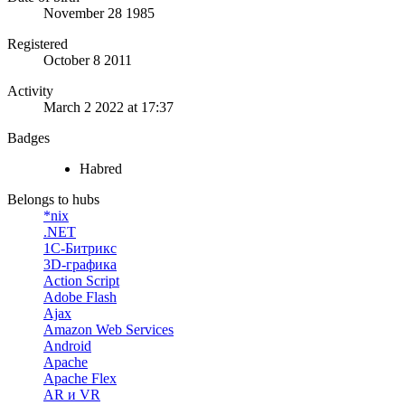
November 28 1985
Registered
October 8 2011
Activity
March 2 2022 at 17:37
Badges
Habred
Belongs to hubs
*nix
.NET
1С-Битрикс
3D-графика
Action Script
Adobe Flash
Ajax
Amazon Web Services
Android
Apache
Apache Flex
AR и VR