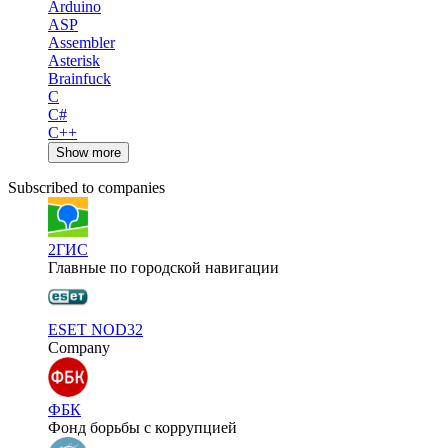
Arduino
ASP
Assembler
Asterisk
Brainfuck
C
C#
C++
Show more
Subscribed to companies
2ГИС
Главные по городской навигации
ESET NOD32
Company
ФБК
Фонд борьбы с коррупцией