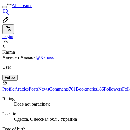
All streams
Login
5
Karma
Алексей Адамов
@Xaliuss
User
Follow
Profile
Articles
Posts
News
Comments
761
Bookmarks
186
Followers
Fol
Rating
Does not participate
Location
Одесса, Одесская обл., Украина
Date of birth