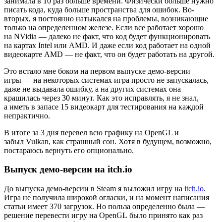
занимала в 10 раз больше времени. Физически больше нужно
писать кода, куда больше пространства для ошибок. Во-
вторых, я постоянно натыкался на проблемы, возникающие
только на определенном железе. Если все работает хорошо
на NVidia — далеко не факт, что код будет функционировать
на картах Intel или AMD. И даже если код работает на одной
видеокарте AMD — не факт, что он будет работать на другой.
Это встало мне боком на первом выпуске демо-версии
игры — на некоторых системах игра просто не запускалась,
даже не выдавала ошибку, а на других системах она
крашилась через 30 минут. Как это исправлять, я не знал,
а иметь в запасе 15 видеокарт для тестирования на каждой
непрактично.
В итоге за 3 дня перевел всю графику на OpenGL и
забыл Vulkan, как страшный сон. Хотя в будущем, возможно,
постараюсь вернуть его опционально.
Выпуск демо-версии на itch.io
До выпуска демо‑версии в Steam я выложил игру на
itch.io
.
Игра не получила широкой огласки, и на момент написания
статьи имеет 370 загрузок. Но польза определенно была —
решение перевести игру на OpenGL было принято как раз