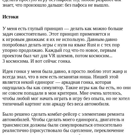
знает, что произошло дальше: без пафоса не вышло.
Истоки
У меня есть глупый принцип — делать как можно больше
задач самостоятельно. Этот принцип применяется и
к игровым движкам: я их не использую. Давным-давно
попробовал делать игры с нуля на языке Rust и с тех пор
упорно продолжаю. Каждый год что‑то новое, первым
проектом был чат для VR шлемов, потом космосим...
3 космосима. И вот сейчас гонка.
Идея гонки у меня была давно, я просто люблю этот жанр и
всегда знал, что в нем есть незанятая ниша. Нишей этой
является некий единорог — аркадная гонка, которая
ощущалась бы как симулятор. Такие игры как бы есть, но они
не совсем попадали в мои критерии. Мне очень хотелось,
чтобы любой мог начать играть в игру без опыта, но не хотел
типичный картинг или аркаду без веса автомобиля.
Было решено сделать комбат‑рейсер с элементами ремонта
автомобилей. Чтобы сделать моего единорога, двигатель и
трансмиссия должны были симулироваться относительно
реалистично (присуствовало бы сцепление, переключение