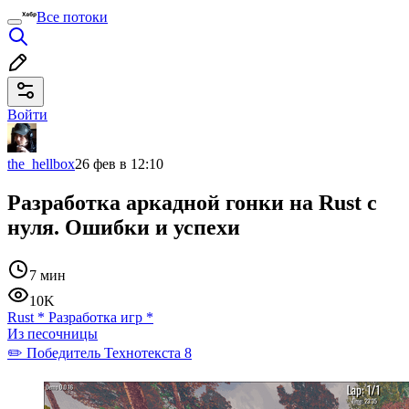
Все потоки
Войти
the_hellbox
26 фев в 12:10
Разработка аркадной гонки на Rust с
нуля. Ошибки и успехи
7 мин
10K
Rust
*
Разработка игр
*
Из песочницы
✏️ Победитель Технотекста 8