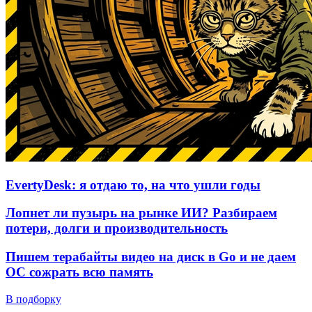
EvertyDesk: я отдаю то, на что ушли годы
Лопнет ли пузырь на рынке ИИ? Разбираем
потери, долги и производительность
Пишем терабайты видео на диск в Go и не даем
ОС сожрать всю память
В подборку