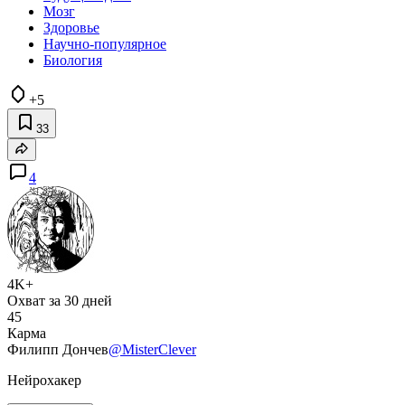
Мозг
Здоровье
Научно-популярное
Биология
+5
33
4
4K+
Охват за 30 дней
45
Карма
Филипп Дончев
@MisterClever
Нейрохакер