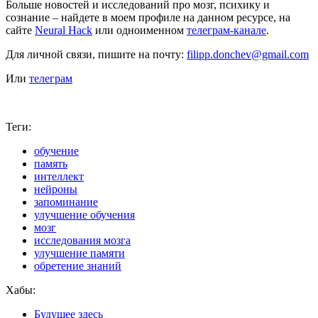
Больше новостей и исследований про мозг, психику и
сознание – найдете в моем профиле на данном ресурсе, на
сайте
Neural Hack
или одноименном
телеграм-канале
.
Для личной связи, пишите на почту:
filipp.donchev@gmail.com
Или
телеграм
Теги:
обучение
память
интеллект
нейроны
запоминание
улучшение обучения
мозг
исследования мозга
улучшение памяти
обретение знаний
Хабы:
Будущее здесь