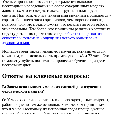
Ученые признают, что для подтверждения выводов
необходимы исследования на более совершенных моделях
животных, что исследовательская группа и планирует
сделать. При том, что изученный ими механизм проявляется у
гораздо большего числа организмов, чем морские слизни,
поэтому логично предположить, что результаты этой работы
универсальны. Тем более, что принципы развития клеточных
структур отлично применяются для
объяснения развития
общества и феномена «ощущения чего-то большего» в
духовном плане
.
Исследователи также планируют изучить, активируется ли
механизм, если использовать промежутки в 48 и 72 часа. Это
поможет углубить понимание процесса обучения в разрезе
нескольких дней.
Ответы на ключевые вопросы:
В: Зачем использовать морских слизней для изучения
человеческой памяти?
О: У морских слизней гигантские, легкодоступные нейроны,
работающие по тем же основным химическим принципам,
что и у нас. Поскольку их нейронная среда проще, ученые
могут наблюдать точный момент создания «памяти» на