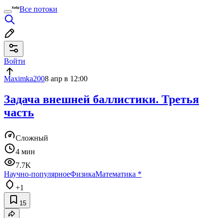
Все потоки
Войти
Maximka200
8 апр в 12:00
Задача внешней баллистики. Третья
часть
Сложный
4 мин
7.7K
Научно-популярное
Физика
Математика
*
+1
15