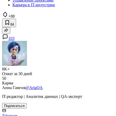
Управление проектами
Карьера в IT-индустрии
+88
84
103
8K+
Охват за 30 дней
50
Карма
Анна Гамгия
@AriaQA
IT-редактор | Аналитик данных | QA-эксперт
Подписаться
Telegram