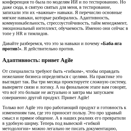
конференция то была по моделям ИИ и по тестированию. Но
даже сюда, в святую святых для меня, в тестирование,
запихали эти их «важные» навыки. Я перечислю основные
мягкие навыки, которые разбирались. Адаптивность,
коммуникабельность, стрессоустойчивость, тайм менеджмент,
эмоциональный интеллект, обучаемость. Именно они сейчас в
топе у HR и тимлидов.
Давайте разберемся, что это за навыки и почему
«Баба-яга
против!»
. Я действительно против.
Адаптивность: привет Agile
От специалиста требуют быть «гибким», чтобы оправдать
нежелание бизнеса определяться с целями. На практике это
выглядит так. Вы три месяца проектируете сложную систему,
выверяете связи и логику. А на финальном этапе вам говорят,
что всё это больше не актуально и завтра мы запускаем
совершенно другой продукт. Привет Agile!
Только вот Agile это про работающий продукт и готовность к
изменениям там, где это приносит пользу. Это про здравый
смысл и прямое общение. А в наших реалиях его превратили
в удобную ширму. Теперь под вывеской «гибкой
методологии» можно легально не писать документацию,