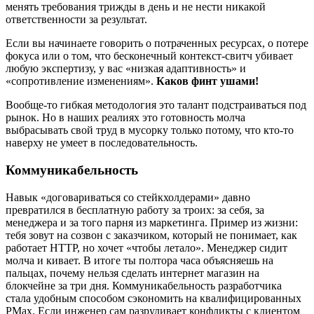
менять требования трижды в день и не нести никакой
ответственности за результат.
Если вы начинаете говорить о потраченных ресурсах, о потере
фокуса или о том, что бесконечный контекст-свитч убивает
любую экспертизу, у вас «низкая адаптивность» и
«сопротивление изменениям».
Каков финт ушами!
Вообще-то гибкая методология это талант подстраиваться под
рынок. Но в наших реалиях это готовность молча
выбрасывать свой труд в мусорку только потому, что кто-то
наверху не умеет в последовательность.
Коммуникабельность
Навык «договариваться со стейкхолдерами» давно
превратился в бесплатную работу за троих: за себя, за
менеджера и за того парня из маркетинга. Пример из жизни:
тебя зовут на созвон с заказчиком, который не понимает, как
работает HTTP, но хочет «чтобы летало». Менеджер сидит
молча и кивает. В итоге ты полтора часа объясняешь на
пальцах, почему нельзя сделать интернет магазин на
блокчейне за три дня. Коммуникабельность разработчика
стала удобным способом сэкономить на квалифицированных
PMах. Если инженер сам разруливает конфликты с клиентом