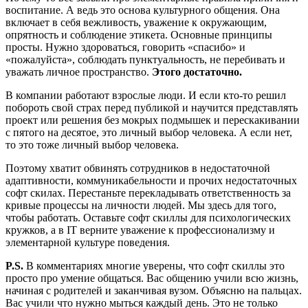
воспитание. А ведь это основа культурного общения. Она
включает в себя вежливость, уважение к окружающим,
опрятность и соблюдение этикета. Основные принципы
просты. Нужно здороваться, говорить «спасибо» и
«пожалуйста», соблюдать пунктуальность, не перебивать и
уважать личное пространство.
Этого достаточно.
В компании работают взрослые люди. И если кто-то решил
побороть свой страх перед публикой и научится представлять
проект или решения без мокрых подмышек и перескакивании
с пятого на десятое, это личный выбор человека. А если нет,
то это тоже личный выбор человека.
Поэтому хватит обвинять сотрудников в недостаточной
адаптивности, коммуникабельности и прочих недостаточных
софт скилах. Перестаньте перекладывать ответственность за
кривые процессы на личности людей. Мы здесь для того,
чтобы работать. Оставьте софт скиллы для психологических
кружков, а в IT верните уважение к профессионализму и
элементарной культуре поведения.
P.S.
В комментариях многие уверены, что софт скиллы это
просто про умение общаться. Вас общению учили всю жизнь,
начиная с родителей и заканчивая вузом. Объясню на пальцах.
Вас учили что нужно мыться каждый день. Это не только