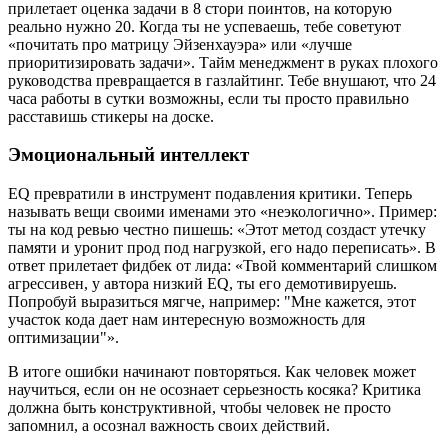
прилетает оценка задачи в 8 стори поинтов, на которую
реально нужно 20. Когда ты не успеваешь, тебе советуют
«почитать про матрицу Эйзенхауэра» или «лучше
приоритизировать задачи». Тайм менеджмент в руках плохого
руководства превращается в газлайтинг. Тебе внушают, что 24
часа работы в сутки возможны, если ты просто правильно
расставишь стикеры на доске.
Эмоциональный интеллект
EQ превратили в инструмент подавления критики. Теперь
называть вещи своими именами это «неэкологично». Пример:
ты на код ревью честно пишешь: «Этот метод создаст утечку
памяти и уронит прод под нагрузкой, его надо переписать». В
ответ прилетает фидбек от лида: «Твой комментарий слишком
агрессивен, у автора низкий EQ, ты его демотивируешь.
Попробуй выразиться мягче, например: "Мне кажется, этот
участок кода дает нам интересную возможность для
оптимизации"».
В итоге ошибки начинают повторяться. Как человек может
научиться, если он не осознает серьезность косяка? Критика
должна быть конструктивной, чтобы человек не просто
запомнил, а осознал важность своих действий.