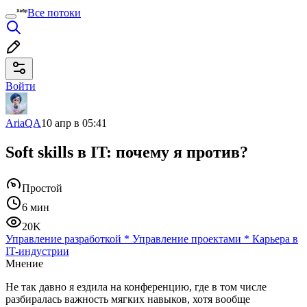
Все потоки
Войти
AriaQA
10 апр в 05:41
Soft skills в IT: почему я против?
Простой
6 мин
20K
Управление разработкой
*
Управление проектами
*
Карьера в
IT-индустрии
Мнение
Не так давно я ездила на конференцию, где в том числе
разбиралась важность мягких навыков, хотя вообще