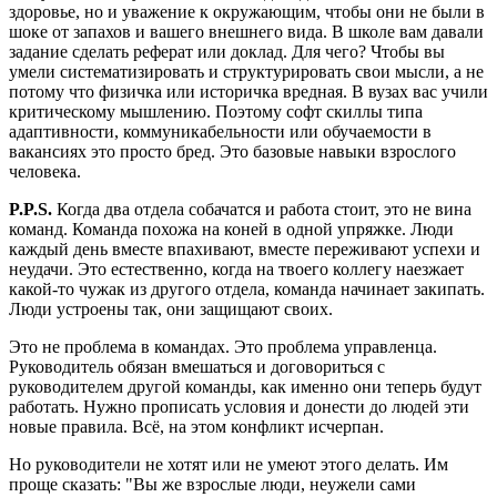
здоровье, но и уважение к окружающим, чтобы они не были в
шоке от запахов и вашего внешнего вида. В школе вам давали
задание сделать реферат или доклад. Для чего? Чтобы вы
умели систематизировать и структурировать свои мысли, а не
потому что физичка или историчка вредная. В вузах вас учили
критическому мышлению. Поэтому софт скиллы типа
адаптивности, коммуникабельности или обучаемости в
вакансиях это просто бред. Это базовые навыки взрослого
человека.
P.P.S.
Когда два отдела собачатся и работа стоит, это не вина
команд. Команда похожа на коней в одной упряжке. Люди
каждый день вместе впахивают, вместе переживают успехи и
неудачи. Это естественно, когда на твоего коллегу наезжает
какой-то чужак из другого отдела, команда начинает закипать.
Люди устроены так, они защищают своих.
Это не проблема в командах. Это проблема управленца.
Руководитель обязан вмешаться и договориться с
руководителем другой команды, как именно они теперь будут
работать. Нужно прописать условия и донести до людей эти
новые правила. Всё, на этом конфликт исчерпан.
Но руководители не хотят или не умеют этого делать. Им
проще сказать: "Вы же взрослые люди, неужели сами