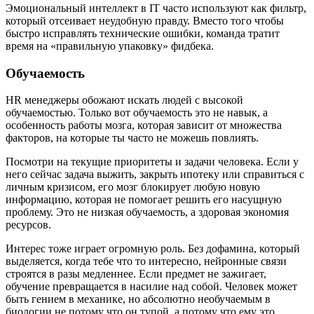
Эмоциональный интеллект в IT часто используют как фильтр,
который отсеивает неудобную правду. Вместо того чтобы
быстро исправлять технические ошибки, команда тратит
время на «правильную упаковку» фидбека.
Обучаемость
HR менеджеры обожают искать людей с высокой
обучаемостью. Только вот обучаемость это не навык, а
особенность работы мозга, которая зависит от множества
факторов, на которые ты часто не можешь повлиять.
Посмотри на текущие приоритеты и задачи человека. Если у
него сейчас задача выжить, закрыть ипотеку или справиться с
личным кризисом, его мозг блокирует любую новую
информацию, которая не помогает решить его насущную
проблему. Это не низкая обучаемость, а здоровая экономия
ресурсов.
Интерес тоже играет огромную роль. Без дофамина, который
выделяется, когда тебе что то интересно, нейронные связи
строятся в разы медленнее. Если предмет не зажигает,
обучение превращается в насилие над собой. Человек может
быть гением в механике, но абсолютно необучаемым в
биологии не потому что он тупой, а потому что ему это