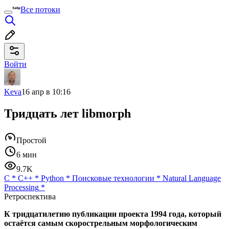
Все потоки
Войти
Keva
16 апр в 10:16
Тридцать лет libmorph
Простой
6 мин
9.7K
C
*
C++
*
Python
*
Поисковые технологии
*
Natural Language
Processing
*
Ретроспектива
К тридцатилетию публикации проекта 1994 года, который
остаётся самым скорострельным морфологическим