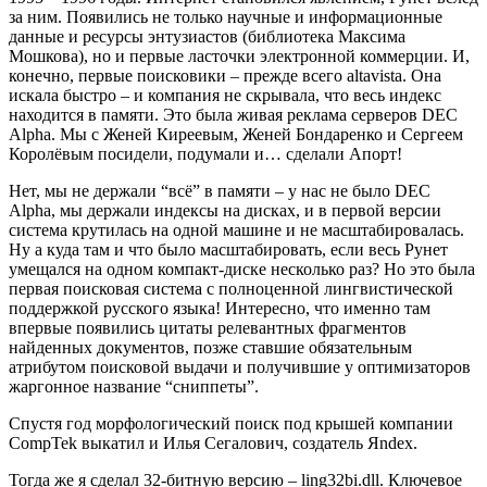
за ним. Появились не только научные и информационные
данные и ресурсы энтузиастов (библиотека Максима
Мошкова), но и первые ласточки электронной коммерции. И,
конечно, первые поисковики – прежде всего altavista. Она
искала быстро – и компания не скрывала, что весь индекс
находится в памяти. Это была живая реклама серверов DEC
Alpha. Мы с Женей Киреевым, Женей Бондаренко и Сергеем
Королёвым посидели, подумали и… сделали Апорт!
Нет, мы не держали “всё” в памяти – у нас не было DEC
Alpha, мы держали индексы на дисках, и в первой версии
система крутилась на одной машине и не масштабировалась.
Ну а куда там и что было масштабировать, если весь Рунет
умещался на одном компакт-диске несколько раз? Но это была
первая поисковая система с полноценной лингвистической
поддержкой русского языка! Интересно, что именно там
впервые появились цитаты релевантных фрагментов
найденных документов, позже ставшие обязательным
атрибутом поисковой выдачи и получившие у оптимизаторов
жаргонное название “сниппеты”.
Спустя год морфологический поиск под крышей компании
CompTek выкатил и Илья Сегалович, создатель Яndex.
Тогда же я сделал 32-битную версию – ling32bi.dll. Ключевое