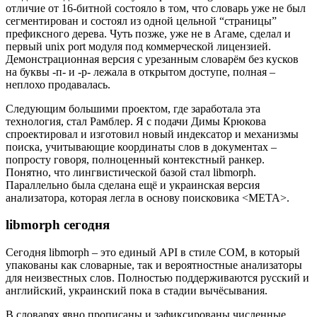
отличие от 16-битной состояло в том, что словарь уже не был
сегментирован и состоял из одной цельной “страницы”
префиксного дерева. Чуть позже, уже не в Агаме, сделал и
первый unix port модуля под коммерческой лицензией.
Демонстрационная версия с урезанным словарём без кусков
на буквы -п- и -р- лежала в открытом доступе, полная –
неплохо продавалась.
Следующим большими проектом, где заработала эта
технология, стал Рамблер. Я с подачи Димы Крюкова
спроектировал и изготовил новый индексатор и механизмы
поиска, учитывающие координаты слов в документах –
попросту говоря, полноценный контекстный ранкер.
Понятно, что лингвистической базой стал libmorph.
Параллельно была сделана ещё и украинская версия
анализатора, которая легла в основу поисковика <МЕТА>.
libmorph сегодня
Сегодня libmorph – это единый API в стиле COM, в который
упакованы как словарные, так и вероятностные анализаторы
для неизвестных слов. Полностью поддерживаются русский и
английский, украинский пока в стадии вычёсывания.
В словарях явно прописаны и зафиксированы численные