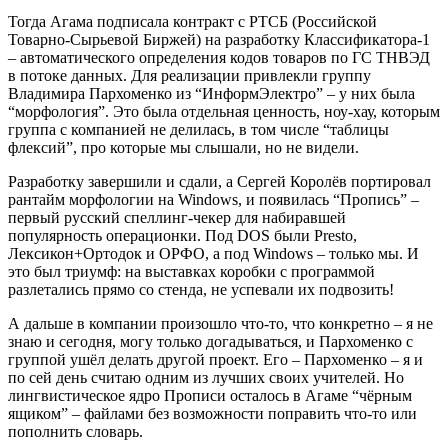
Тогда Агама подписала контракт с РТСБ (Российской
Товарно-Сырьевой Биржей) на разработку Классификатора-1
– автоматического определения кодов товаров по ГС ТНВЭД
в потоке данных. Для реализации привлекли группу
Владимира Пархоменко из “ИнформЭлектро” – у них была
“морфология”. Это была отдельная ценность, ноу-хау, которым
группа с компанией не делилась, в том числе “таблицы
флексий”, про которые мы слышали, но не видели.
Разработку завершили и сдали, а Сергей Королёв портировал
рантайм морфологии на Windows, и появилась “Пропись” –
первый русский спеллинг-чекер для набиравшей
популярность операционки. Под DOS были Presto,
Лексикон+Ортодок и ОРФО, а под Windows – только мы. И
это был триумф: на выставках коробки с программой
разлетались прямо со стенда, не успевали их подвозить!
А дальше в компании произошло что-то, что конкретно – я не
знаю и сегодня, могу только догадываться, и Пархоменко с
группой ушёл делать другой проект. Его – Пархоменко – я и
по сей день считаю одним из лучших своих учителей. Но
лингвистическое ядро Прописи осталось в Агаме “чёрным
ящиком” – файлами без возможности поправить что-то или
пополнить словарь.