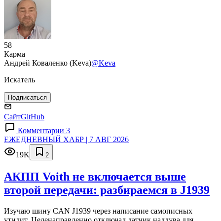
58
Карма
Андрей Коваленко (Keva)
@Keva
Искатель
Подписаться
Сайт
GitHub
Комментарии 3
ЕЖЕДНЕВНЫЙ ХАБР | 7 АВГ 2026
19K
2
АКПП Voith не включается выше
второй передачи: разбираемся в J1939
Изучаю шину CAN J1939 через написание самописных
утилит. Целенаправленно отключал датчик наддува для