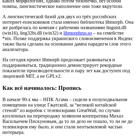
каких морфологиях, однако потом тихонечко, без особой
помпы, лингвистическое наполнение они тоже вкрутили.
А лингвистической базой для двух из трёх российских
интернет-поисковиков стала именно библиотека libmorph. Она
же разбрелась по компам с рабочими названиями linguist.dll
(win16), ling32bi.dll (win32) и
libmorphrus.so
– на семействе
*nix. Позже поддержка украинского словоизменения в Яндекс
также была сделана на основании дампа парадигм слов этого
анализатора.
На сегодня проект libmorph продолжает развиваться и
поддерживаться, традиционно демонстрирует рекордные
показатели производительности и пару лет как доступен под
лицензией MIT, а не GPLv2.
Как всё начиналось: Пропись
В начале 90-х мы – НПК Агама – сидели в полуподвальном
помещении на улице Гжатской, за “великой китайской
стеной” из коробок с телевизорами GreatWall, по случаю
купленных на перепродажу хозяином кооператива Михал
Васильичем Пискуновым, да то ли дело не пошло, то ли не до
телевизоров ему было, и они стали неотъемлемой частью
интерьера.