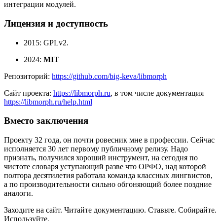
интеграции модулей.
Лицензия и доступность
2015: GPLv2.
2024:
MIT
Репозиторий:
https://github.com/big-keva/libmorph
Сайт проекта:
https://libmorph.ru
, в том числе документация
https://libmorph.ru/help.html
Вместо заключения
Проекту 32 года, он почти ровесник мне в профессии. Сейчас
исполняется 30 лет первому публичному релизу. Надо
признать, получился хороший инструмент, на сегодня по
чистоте словаря уступающий разве что ОРФО, над которой
полтора десятилетия работала команда классных лингвистов,
а по производительности сильно обгоняющий более поздние
аналоги.
Заходите на сайт. Читайте документацию. Ставьте. Собирайте.
Используйте.