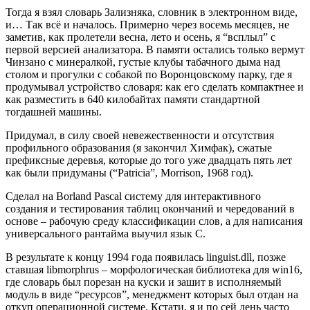
Тогда я взял словарь Зализняка, словник в электронном виде,
и… Так всё и началось. Примерно через восемь месяцев, не
заметив, как пролетели весна, лето и осень, я “всплыл” с
первой версией анализатора. В памяти остались только вермут
Чинзано с минералкой, густые клубы табачного дыма над
столом и прогулки с собакой по Воронцовскому парку, где я
продумывал устройство словаря: как его сделать компактнее и
как разместить в 640 килобайтах памяти стандартной
тогдашней машины.
Придумал, в силу своей невежественности и отсутствия
профильного образования (я закончил Химфак), сжатые
префиксные деревья, которые до того уже двадцать пять лет
как были придуманы (“Patricia”, Morrison, 1968 год).
Сделал на Borland Pascal систему для интерактивного
создания и тестирования таблиц окончаний и чередований в
основе – рабочую среду классификации слов, а для написания
универсального рантайма выучил язык C.
В результате к концу 1994 года появилась linguist.dll, позже
ставшая libmorphrus – морфологическая библиотека для win16,
где словарь был порезан на куски и зашит в исполняемый
модуль в виде “ресурсов”, менеджмент которых был отдан на
откуп операционной системе. Кстати, я и по сей день часто