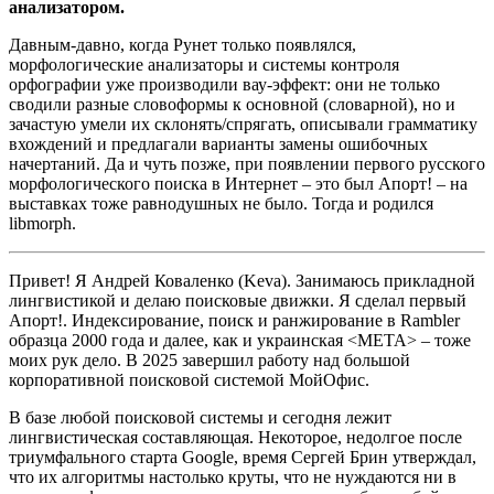
анализатором.
Давным-давно, когда Рунет только появлялся,
морфологические анализаторы и системы контроля
орфографии уже производили вау-эффект: они не только
сводили разные словоформы к основной (словарной), но и
зачастую умели их склонять/спрягать, описывали грамматику
вхождений и предлагали варианты замены ошибочных
начертаний. Да и чуть позже, при появлении первого русского
морфологического поиска в Интернет – это был Апорт! – на
выставках тоже равнодушных не было. Тогда и родился
libmorph.
Привет! Я Андрей Коваленко (Keva). Занимаюсь прикладной
лингвистикой и делаю поисковые движки. Я сделал первый
Апорт!. Индексирование, поиск и ранжирование в Rambler
образца 2000 года и далее, как и украинская <META> – тоже
моих рук дело. В 2025 завершил работу над большой
корпоративной поисковой системой МойОфис.
В базе любой поисковой системы и сегодня лежит
лингвистическая составляющая. Некоторое, недолгое после
триумфального старта Google, время Сергей Брин утверждал,
что их алгоритмы настолько круты, что не нуждаются ни в