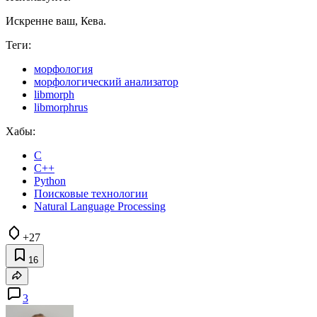
Искренне ваш, Кева.
Теги:
морфология
морфологический анализатор
libmorph
libmorphrus
Хабы:
C
C++
Python
Поисковые технологии
Natural Language Processing
+27
16
3