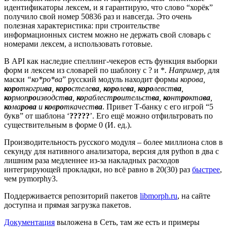
идентификаторы лексем, и я гарантирую, что слово “хорёк”
получило свой номер 50836 раз и навсегда. Это очень
полезная характеристика: при строительстве
информационных систем можно не держать свой словарь с
номерами лексем, а использовать готовые.
В API как наследие спеллинг-чекеров есть функция выборки
форм и лексем из словарей по шаблону с ? и *
. Например,
для
маски
“ко*ро*ва
” русский модуль находит формы
корова,
коро
ткогри
ва
,
коро
стеле
ва
,
коро
ле
ва
,
коро
левст
ва
,
ко
рмоп
ро
изводст
ва
,
ко
раблест
ро
ительст
ва
,
ко
нт
ро
кта
ва
,
ко
ма
рова
и
ко
в
ро
ткачест
ва
. Привет Т-банку с его игрой “5
букв” от шаблона ‘
?????
’. Его ещё можно отфильтровать по
существительным в форме 0 (И. ед.).
Производительность русского модуля – более миллиона слов в
секунду для нативного анализатора, версия для python в два с
лишним раза медленнее из-за накладных расходов
интегрирующей прокладки, но всё равно в 20(30) раз
быстрее
,
чем pymorphy3.
Поддерживается репозиторий пакетов
libmorph.ru
, на сайте
доступна и прямая загрузка пакетов.
Документация
выложена в Сеть, там же есть и примеры