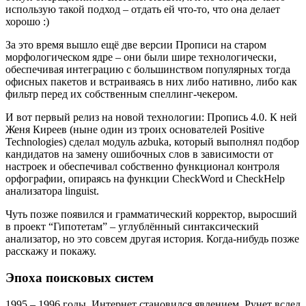
использую такой подход – отдать ей что-то, что она делает
хорошо :)
За это время вышло ещё две версии Прописи на старом
морфологическом ядре – они были шире технологически,
обеспечивая интеграцию с большинством популярных тогда
офисных пакетов и встраиваясь в них либо нативно, либо как
фильтр перед их собственным спеллинг-чекером.
И вот первый релиз на новой технологии: Пропись 4.0. К ней
Женя Киреев (ныне один из троих основателей Positive
Technologies) сделал модуль azbuka, который выполнял подбор
кандидатов на замену ошибочных слов в зависимости от
настроек и обеспечивал собственно функционал контроля
орфографии, опираясь на функции CheckWord и CheckHelp
анализатора linguist.
Чуть позже появился и грамматический корректор, выросший
в проект “Гипотетам” – углублённый синтаксический
анализатор, но это совсем другая история. Когда-нибудь позже
расскажу и покажу.
Эпоха поисковых систем
1995 – 1996 годы. Интернет становился явлением, Рунет вслед