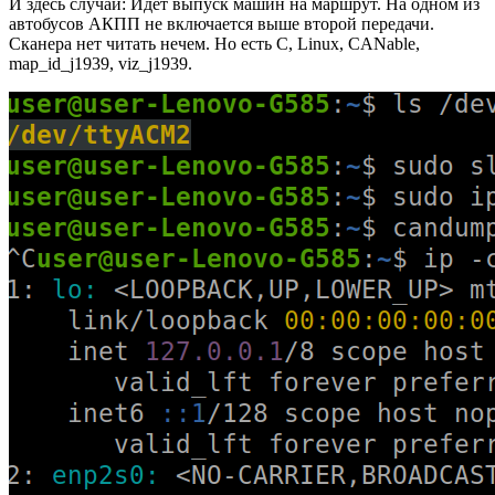
И здесь случай: Идёт выпуск машин на маршрут. На одном из
автобусов АКПП не включается выше второй передачи.
Сканера нет читать нечем. Но есть C, Linux, CANable,
map_id_j1939, viz_j1939.