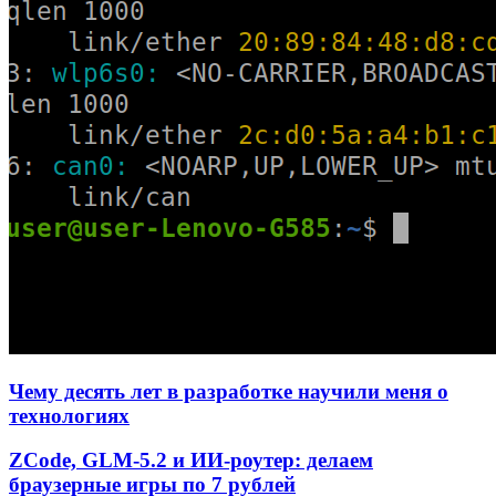
Чему десять лет в разработке научили меня о
технологиях
ZCode, GLM-5.2 и ИИ-роутер: делаем
браузерные игры по 7 рублей