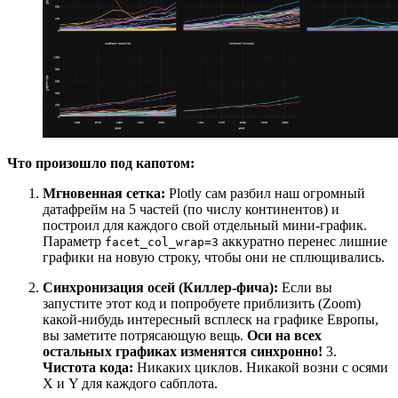
Что произошло под капотом:
Мгновенная сетка:
Plotly сам разбил наш огромный
датафрейм на 5 частей (по числу континентов) и
построил для каждого свой отдельный мини-график.
Параметр
аккуратно перенес лишние
facet_col_wrap=3
графики на новую строку, чтобы они не сплющивались.
Синхронизация осей (Киллер-фича):
Если вы
запустите этот код и попробуете приблизить (Zoom)
какой-нибудь интересный всплеск на графике Европы,
вы заметите потрясающую вещь.
Оси на всех
остальных графиках изменятся синхронно!
3.
Чистота кода:
Никаких циклов. Никакой возни с осями
X и Y для каждого сабплота.