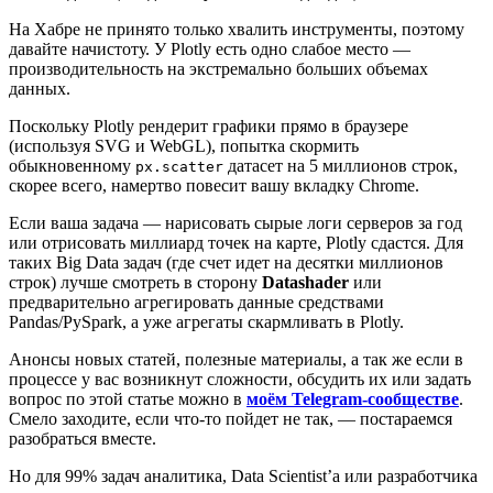
На Хабре не принято только хвалить инструменты, поэтому
давайте начистоту. У Plotly есть одно слабое место —
производительность на экстремально больших объемах
данных.
Поскольку Plotly рендерит графики прямо в браузере
(используя SVG и WebGL), попытка скормить
обыкновенному
датасет на 5 миллионов строк,
px.scatter
скорее всего, намертво повесит вашу вкладку Chrome.
Если ваша задача — нарисовать сырые логи серверов за год
или отрисовать миллиард точек на карте, Plotly сдастся. Для
таких Big Data задач (где счет идет на десятки миллионов
строк) лучше смотреть в сторону
Datashader
или
предварительно агрегировать данные средствами
Pandas/PySpark, а уже агрегаты скармливать в Plotly.
Анонсы новых статей, полезные материалы, а так же если в
процессе у вас возникнут сложности, обсудить их или задать
вопрос по этой статье можно в
моём Telegram-сообществе
.
Смело заходите, если что-то пойдет не так, — постараемся
разобраться вместе.
Но для 99% задач аналитика, Data Scientist’а или разработчика