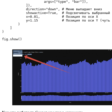
                     args=["type", "bar"]),

            ]),

            direction="down", # Меню выпадает вниз

            showactive=True,  # Подсвечивать выбранный 
            x=0.01,           # Позиция по оси X

            y=1.15            # Позиция по оси Y (чуть 
        )

    ]

)
