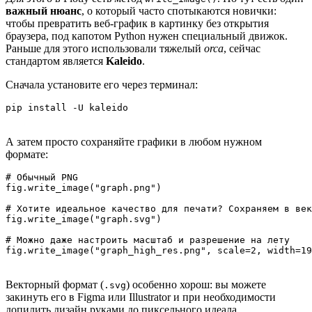
важный нюанс
, о который часто спотыкаются новички:
чтобы превратить веб-график в картинку без открытия
браузера, под капотом Python нужен специальный движок.
Раньше для этого использовали тяжелый
orca
, сейчас
стандартом является
Kaleido
.
Сначала установите его через терминал:
А затем просто сохраняйте графики в любом нужном
формате:
# Обычный PNG

fig.write_image("graph.png")

# Хотите идеальное качество для печати? Сохраняем в век
fig.write_image("graph.svg")

# Можно даже настроить масштаб и разрешение на лету

Векторный формат (
) особенно хорош: вы можете
.svg
закинуть его в Figma или Illustrator и при необходимости
допилить дизайн руками до пиксельного идеала.