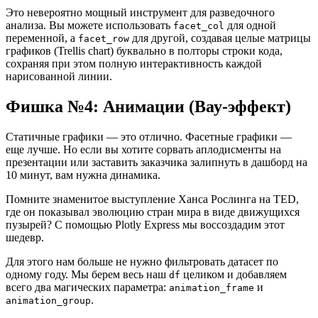
Это невероятно мощный инструмент для разведочного
анализа. Вы можете использовать
для одной
facet_col
переменной, а
для другой, создавая целые матрицы
facet_row
графиков (Trellis chart) буквально в полторы строки кода,
сохраняя при этом полную интерактивность каждой
нарисованной линии.
Фишка №4: Анимации (Вау-эффект)
Статичные графики — это отлично. Фасетные графики —
еще лучше. Но если вы хотите сорвать аплодисменты на
презентации или заставить заказчика залипнуть в дашборд на
10 минут, вам нужна динамика.
Помните знаменитое выступление Ханса Рослинга на TED,
где он показывал эволюцию стран мира в виде движущихся
пузырей? С помощью Plotly Express мы воссоздадим этот
шедевр.
Для этого нам больше не нужно фильтровать датасет по
одному году. Мы берем весь наш
целиком и добавляем
df
всего два магических параметра:
и
animation_frame
.
animation_group