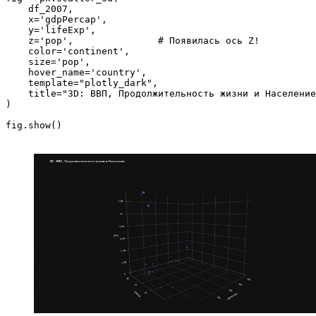
    df_2007, 

    x='gdpPercap', 

    y='lifeExp', 

    z='pop',               # Появилась ось Z!

    color='continent', 

    size='pop', 

    hover_name='country',

    template="plotly_dark",

    title="3D: ВВП, Продолжительность жизни и Население
)
