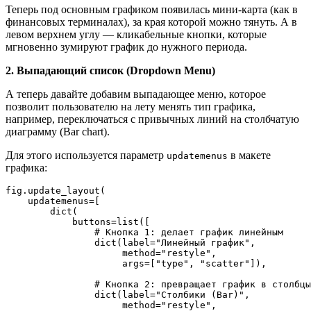
Теперь под основным графиком появилась мини-карта (как в
финансовых терминалах), за края которой можно тянуть. А в
левом верхнем углу — кликабельные кнопки, которые
мгновенно зумируют график до нужного периода.
2. Выпадающий список (Dropdown Menu)
А теперь давайте добавим выпадающее меню, которое
позволит пользователю на лету менять тип графика,
например, переключаться с привычных линий на столбчатую
диаграмму (Bar chart).
Для этого используется параметр
в макете
updatemenus
графика:
fig.update_layout(

    updatemenus=[

        dict(

            buttons=list([

                # Кнопка 1: делает график линейным

                dict(label="Линейный график", 

                     method="restyle", 

                     args=["type", "scatter"]),

                # Кнопка 2: превращает график в столбцы

                dict(label="Столбики (Bar)", 

                     method="restyle", 
