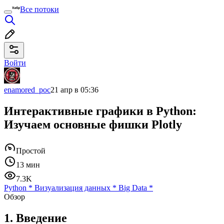
Все потоки
Войти
enamored_poc
21 апр в 05:36
Интерактивные графики в Python:
Изучаем основные фишки Plotly
Простой
13 мин
7.3K
Python
*
Визуализация данных
*
Big Data
*
Обзор
1. Введение