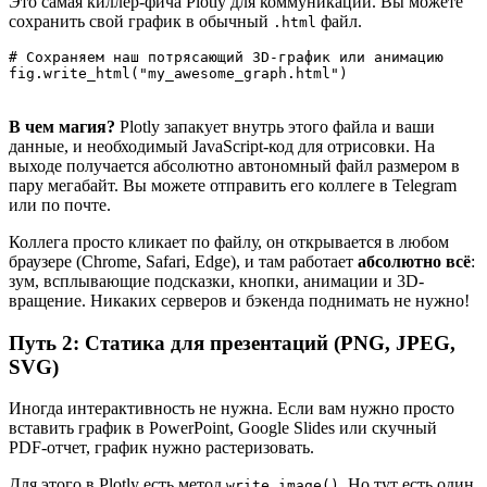
Это самая киллер-фича Plotly для коммуникации. Вы можете
сохранить свой график в обычный
файл.
.html
# Сохраняем наш потрясающий 3D-график или анимацию

В чем магия?
Plotly запакует внутрь этого файла и ваши
данные, и необходимый JavaScript-код для отрисовки. На
выходе получается абсолютно автономный файл размером в
пару мегабайт. Вы можете отправить его коллеге в Telegram
или по почте.
Коллега просто кликает по файлу, он открывается в любом
браузере (Chrome, Safari, Edge), и там работает
абсолютно всё
:
зум, всплывающие подсказки, кнопки, анимации и 3D-
вращение. Никаких серверов и бэкенда поднимать не нужно!
Путь 2: Статика для презентаций (PNG, JPEG,
SVG)
Иногда интерактивность не нужна. Если вам нужно просто
вставить график в PowerPoint, Google Slides или скучный
PDF-отчет, график нужно растеризовать.
Для этого в Plotly есть метод
. Но тут есть один
write_image()