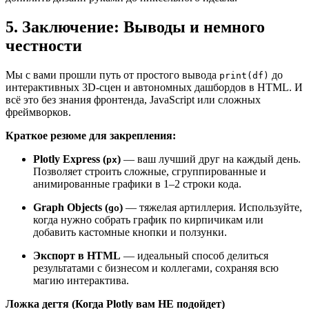
5. Заключение: Выводы и немного
честности
Мы с вами прошли путь от простого вывода
до
print(df)
интерактивных 3D-сцен и автономных дашбордов в HTML. И
всё это без знания фронтенда, JavaScript или сложных
фреймворков.
Краткое резюме для закрепления:
Plotly Express (
)
— ваш лучший друг на каждый день.
px
Позволяет строить сложные, сгруппированные и
анимированные графики в 1–2 строки кода.
Graph Objects (
)
— тяжелая артиллерия. Используйте,
go
когда нужно собрать график по кирпичикам или
добавить кастомные кнопки и ползунки.
Экспорт в HTML
— идеальный способ делиться
результатами с бизнесом и коллегами, сохраняя всю
магию интерактива.
Ложка дегтя (Когда Plotly вам НЕ подойдет)