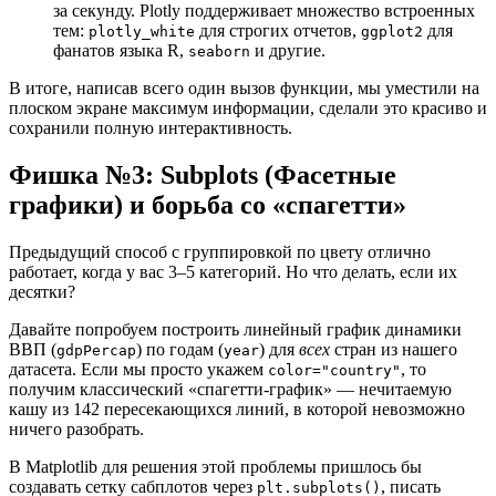
за секунду. Plotly поддерживает множество встроенных
тем:
для строгих отчетов,
для
plotly_white
ggplot2
фанатов языка R,
и другие.
seaborn
В итоге, написав всего один вызов функции, мы уместили на
плоском экране максимум информации, сделали это красиво и
сохранили полную интерактивность.
Фишка №3: Subplots (Фасетные
графики) и борьба со «спагетти»
Предыдущий способ с группировкой по цвету отлично
работает, когда у вас 3–5 категорий. Но что делать, если их
десятки?
Давайте попробуем построить линейный график динамики
ВВП (
) по годам (
) для
всех
стран из нашего
gdpPercap
year
датасета. Если мы просто укажем
, то
color="country"
получим классический «спагетти-график» — нечитаемую
кашу из 142 пересекающихся линий, в которой невозможно
ничего разобрать.
В Matplotlib для решения этой проблемы пришлось бы
создавать сетку сабплотов через
, писать
plt.subplots()