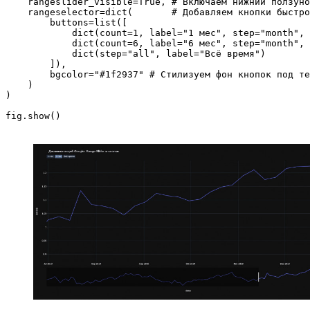
    rangeslider_visible=True, # Включаем нижний ползуно
    rangeselector=dict(       # Добавляем кнопки быстро
        buttons=list([

            dict(count=1, label="1 мес", step="month", 
            dict(count=6, label="6 мес", step="month", 
            dict(step="all", label="Всё время")

        ]),

        bgcolor="#1f2937" # Стилизуем фон кнопок под те
    )

)
