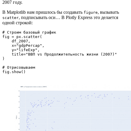
2007 году.
В Matplotlib нам пришлось бы создавать
, вызывать
figure
, подписывать оси… В Plotly Express это делается
scatter
одной строкой:
# Строим базовый график

fig = px.scatter(

    df_2007, 

    x="gdpPercap", 

    y="lifeExp", 

    title="ВВП vs Продолжительность жизни (2007)"

)

# Отрисовываем
