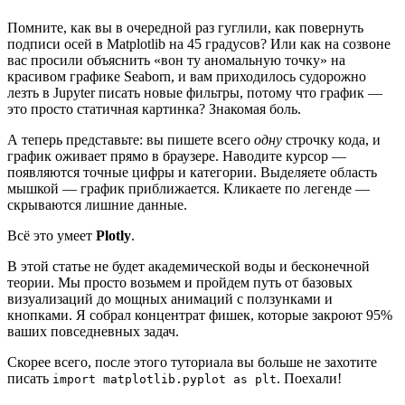
Помните, как вы в очередной раз гуглили, как повернуть
подписи осей в Matplotlib на 45 градусов? Или как на созвоне
вас просили объяснить «вон ту аномальную точку» на
красивом графике Seaborn, и вам приходилось судорожно
лезть в Jupyter писать новые фильтры, потому что график —
это просто статичная картинка? Знакомая боль.
А теперь представьте: вы пишете всего
одну
строчку кода, и
график оживает прямо в браузере. Наводите курсор —
появляются точные цифры и категории. Выделяете область
мышкой — график приближается. Кликаете по легенде —
скрываются лишние данные.
Всё это умеет
Plotly
.
В этой статье не будет академической воды и бесконечной
теории. Мы просто возьмем и пройдем путь от базовых
визуализаций до мощных анимаций с ползунками и
кнопками. Я собрал концентрат фишек, которые закроют 95%
ваших повседневных задач.
Скорее всего, после этого туториала вы больше не захотите
писать
. Поехали!
import matplotlib.pyplot as plt