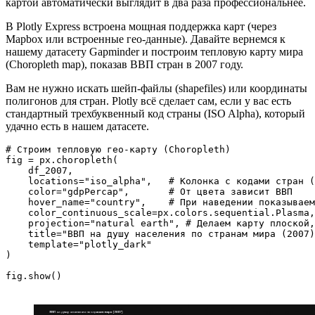
картой автоматически выглядит в два раза профессиональнее.
В Plotly Express встроена мощная поддержка карт (через
Mapbox или встроенные гео-данные). Давайте вернемся к
нашему датасету Gapminder и построим тепловую карту мира
(Choropleth map), показав ВВП стран в 2007 году.
Вам не нужно искать шейп-файлы (shapefiles) или координаты
полигонов для стран. Plotly всё сделает сам, если у вас есть
стандартный трехбуквенный код страны (ISO Alpha), который
удачно есть в нашем датасете.
# Строим тепловую гео-карту (Choropleth)

fig = px.choropleth(

    df_2007,

    locations="iso_alpha",   # Колонка с кодами стран (
    color="gdpPercap",       # От цвета зависит ВВП

    hover_name="country",    # При наведении показываем
    color_continuous_scale=px.colors.sequential.Plasma,
    projection="natural earth", # Делаем карту плоской,
    title="ВВП на душу населения по странам мира (2007)
    template="plotly_dark"

)
