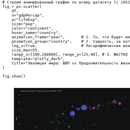
# Строим анимированный график по всему датасету (с 1952
fig = px.scatter(

    df, 

    x="gdpPercap", 

    y="lifeExp", 

    size="pop", 

    color="continent", 

    hover_name="country",

    animation_frame="year",       # 1. То, что будет ме
    animation_group="country",    # 2. Сущность, за кот
    log_x=True,                   # Логарифмическая шка
    size_max=55, 

    range_x=[100,100000], range_y=[25,90], # 3. ЖЕСТКО 
    template="plotly_dark",

    title="Эволюция мира: ВВП vs Продолжительность жизн
)
