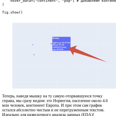
    hover_data=["continent", "pop"] # Добавляем контине
)

Теперь, наведя мышку на ту самую оторвавшуюся точку
справа, мы сразу видим: это Норвегия, население около 4.6
млн человек, континент Европа. И при этом сам график
остался абсолютно чистым и не перегруженным текстом.
Идеально для разведочного анализа данных (EDA)!