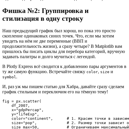
Фишка №2: Группировка и
стилизация в одну строку
Наш предыдущий график был хорош, но пока это просто
скопление одинаковых синих точек. Что, если мы хотим
увидеть на нём не две переменные (ВВП и
продолжительность жизни), а сразу четыре? В Matplotlib вам
пришлось бы писать циклы для перебора категорий, вручную
задавать палитры и долго мучиться с легендой.
В Plotly Express всё сводится к добавлению пары аргументов в
ту же самую функцию. Встречайте связку
,
и
color
size
.
symbol
И, раз уж мы пишем статью для Хабра, давайте сразу сделаем
график стильным и переключим его на тёмную тему!
fig = px.scatter(

    df_2007, 

    x="gdpPercap", 

    y="lifeExp",

    color="continent",      # 1. Красим точки в зависим
    size="pop",             # 2. Размер точки зависит о
    size_max=50,            # Ограничиваем максимальный