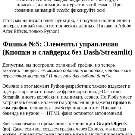
“прыгать”, а анимация потеряет всякий смысл. При
создании анимаций
всегда
фиксируйте оси!
Итог: мы написали одну функцию, а получили полноценный
интерактивный плеер исторических данных. Никакого Adobe
After Effects, только Python!
Фишка №5: Элементы управления
(Кнопки и слайдеры без Dash/Streamlit)
Допустим, вы построили отличный график, но теперь
заказчик говорит:
«А можно добавить кнопочки, чтобы я сам
переключал метрики? И ползунок для выбора дат?»
.
Обычно в этот момент Python-разработчик тяжело вздыхает и
идет разворачивать тяжелые фреймворки вроде Dash или
Streamlit, писать коллбэки и поднимать сервер. Но Plotly умеет
встраивать базовые элементы управления (виджеты)
прямо в
сам график
, используя JavaScript под капотом. Никакого
бэкенда не нужно — HTML-файл останется автономным!
Здесь мы немного прикоснемся к концепции
Graph Objects
(go)
. Даже если мы создаем график через Express, мы всегда
можем «провалиться» на уровень ниже и модифицировать его