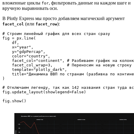
вложенные циклы
, фильтровать данные на каждом шаге и
for
вручную выравнивать оси.
В Plotly Express мы просто добавляем магический аргумент
(или
):
facet_col
facet_row
# Строим линейный график для всех стран сразу

fig = px.line(

    df, 

    x="year", 

    y="gdpPercap", 

    color="country", 

    facet_col="continent", # Разбиваем график на колонк
    facet_col_wrap=3,      # Переносим на новую строку 
    template="plotly_dark",

    title="Динамика ВВП по странам (разбивка по контине
)

# Отключаем легенду, так как 142 названия стран туда вс
fig.update_layout(showlegend=False)
