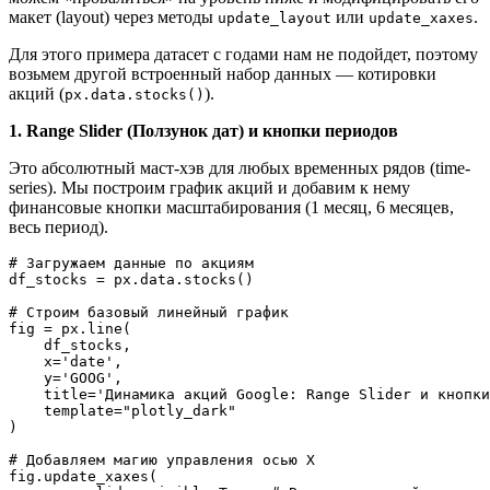
макет (layout) через методы
или
.
update_layout
update_xaxes
Для этого примера датасет с годами нам не подойдет, поэтому
возьмем другой встроенный набор данных — котировки
акций (
).
px.data.stocks()
1. Range Slider (Ползунок дат) и кнопки периодов
Это абсолютный маст-хэв для любых временных рядов (time-
series). Мы построим график акций и добавим к нему
финансовые кнопки масштабирования (1 месяц, 6 месяцев,
весь период).
# Загружаем данные по акциям

df_stocks = px.data.stocks()

# Строим базовый линейный график

fig = px.line(

    df_stocks, 

    x='date', 

    y='GOOG', 

    title='Динамика акций Google: Range Slider и кнопки
    template="plotly_dark"

)

# Добавляем магию управления осью X

fig.update_xaxes(
