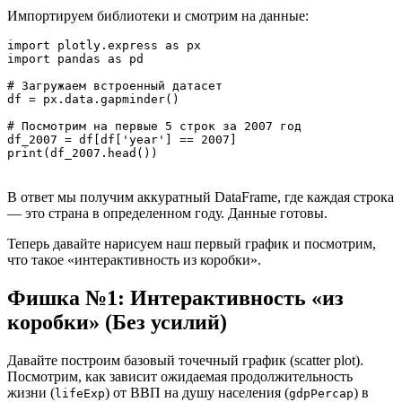
Импортируем библиотеки и смотрим на данные:
import plotly.express as px

import pandas as pd

# Загружаем встроенный датасет

df = px.data.gapminder()

# Посмотрим на первые 5 строк за 2007 год

df_2007 = df[df['year'] == 2007]

В ответ мы получим аккуратный DataFrame, где каждая строка
— это страна в определенном году. Данные готовы.
Теперь давайте нарисуем наш первый график и посмотрим,
что такое «интерактивность из коробки».
Фишка №1: Интерактивность «из
коробки» (Без усилий)
Давайте построим базовый точечный график (scatter plot).
Посмотрим, как зависит ожидаемая продолжительность
жизни (
) от ВВП на душу населения (
) в
lifeExp
gdpPercap