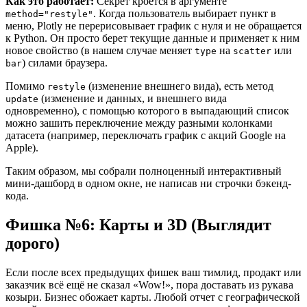
Как это работает:
Секрет кроется в аргументе
. Когда пользователь выбирает пункт в
method="restyle"
меню, Plotly не перерисовывает график с нуля и не обращается
к Python. Он просто берет текущие данные и применяет к ним
новое свойство (в нашем случае меняет
на
или
type
scatter
) силами браузера.
bar
Помимо
(изменение внешнего вида), есть метод
restyle
(изменение и данных, и внешнего вида
update
одновременно), с помощью которого в выпадающий список
можно зашить переключение между разными колонками
датасета (например, переключать график с акций Google на
Apple).
Таким образом, мы собрали полноценный интерактивный
мини-дашборд в одном окне, не написав ни строчки бэкенд-
кода.
Фишка №6: Карты и 3D (Выглядит
дорого)
Если после всех предыдущих фишек ваш тимлид, продакт или
заказчик всё ещё не сказал «Wow!», пора доставать из рукава
козыри. Бизнес обожает карты. Любой отчет с географической