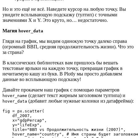
Но и это ещё не всё. Наведите курсор на любую точку. Вы
увидите всплывающую подсказку (тултип) с точными
значениями X и Y. Это круто, но… недостаточно.
Магия
hover_data
Глядя на график, мы видим одинокую точку далеко справа
(огромный ВВП, средняя продолжительность жизни). Что это
за страна?
В классических библиотеках вам пришлось бы вешать
текстовые ярлыки на каждую точку, превращая график в
нечитаемую кашу из букв. В Plotly мы просто добавляем
данные во всплывающую подсказку!
Давайте прокачаем наш график с помощью параметров
(сделает текст жирным заголовком тултипа) и
hover_name
(добавит любые нужные колонки из датафрейма):
hover_data
fig = px.scatter(

    df_2007, 

    x="gdpPercap", 

    y="lifeExp", 

    title="ВВП vs Продолжительность жизни (2007)",

    hover_name="country", # Имя страны будет заголовком