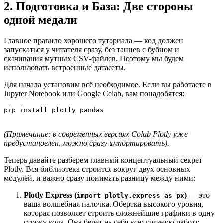
2. Подготовка и База: Две стороны
одной медали
Главное правило хорошего туториала — код должен
запускаться у читателя сразу, без танцев с бубном и
скачивания мутных CSV-файлов. Поэтому мы будем
использовать встроенные датасеты.
Для начала установим всё необходимое. Если вы работаете в
Jupyter Notebook или Google Colab, вам понадобятся:
(Примечание: в современных версиях Colab Plotly уже
предустановлен, можно сразу импортировать).
Теперь давайте разберем главный концептуальный секрет
Plotly. Вся библиотека строится вокруг двух основных
модулей, и важно сразу понимать разницу между ними:
Plotly Express (
)
— это
import plotly.express as px
ваша волшебная палочка. Обертка высокого уровня,
которая позволяет строить сложнейшие графики в одну
строку кода. Она берет на себя всю грязную работу