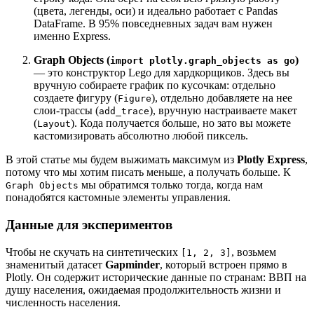
(цвета, легенды, оси) и идеально работает с Pandas
DataFrame. В 95% повседневных задач вам нужен
именно Express.
Graph Objects (
)
import plotly.graph_objects as go
— это конструктор Lego для хардкорщиков. Здесь вы
вручную собираете график по кусочкам: отдельно
создаете фигуру (
), отдельно добавляете на нее
Figure
слои-трассы (
), вручную настраиваете макет
add_trace
(
). Кода получается больше, но зато вы можете
Layout
кастомизировать абсолютно любой пиксель.
В этой статье мы будем выжимать максимум из
Plotly Express
,
потому что мы хотим писать меньше, а получать больше. К
мы обратимся только тогда, когда нам
Graph Objects
понадобятся кастомные элементы управления.
Данные для экспериментов
Чтобы не скучать на синтетических
, возьмем
[1, 2, 3]
знаменитый датасет
Gapminder
, который встроен прямо в
Plotly. Он содержит исторические данные по странам: ВВП на
душу населения, ожидаемая продолжительность жизни и
численность населения.