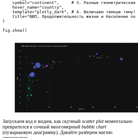
    symbol="continent",     # 3. Разные геометрические 
    hover_name="country",

    template="plotly_dark", # 4. Включаем темную тему!

    title="ВВП, Продолжительность жизни и Население по 
)

Запускаем код и видим, как скучный
scatter plot
моментально
превратился в сочный многомерный
bubble chart
(пузырьковую диаграмму). Давайте разберем магию
аргументов: