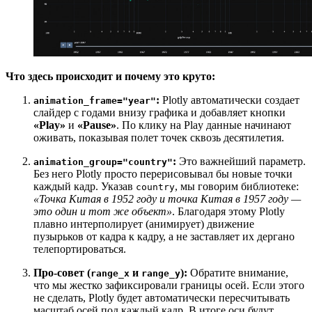
Что здесь происходит и почему это круто:
:
Plotly автоматически создает
animation_frame="year"
слайдер с годами внизу графика и добавляет кнопки
«Play»
и
«Pause»
. По клику на Play данные начинают
оживать, показывая полет точек сквозь десятилетия.
:
Это важнейший параметр.
animation_group="country"
Без него Plotly просто перерисовывал бы новые точки
каждый кадр. Указав
, мы говорим библиотеке:
country
«Точка Китая в 1952 году и точка Китая в 1957 году —
это один и тот же объект»
. Благодаря этому Plotly
плавно интерполирует (анимирует) движение
пузырьков от кадра к кадру, а не заставляет их дергано
телепортироваться.
Про-совет (
и
):
Обратите внимание,
range_x
range_y
что мы жестко зафиксировали границы осей. Если этого
не сделать, Plotly будет автоматически пересчитывать
масштаб осей под каждый кадр. В итоге оси будут