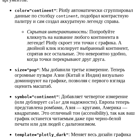
: Plotly автоматически сгруппировал
color="continent"
данные по столбцу
, подобрал контрастную
continent
палитру и сам создал аккуратную легенду справа.
Скрытая интерактивность:
Попробуйте
кликнуть на название любого континента в
легенде! Plotly скроет эти точки с графика. А
двойной клик изолирует выбранный континент,
спрятав все остальные. Это невероятно удобно,
когда точки перекрывают друг друга.
: Мы добавили третье измерение. Теперь
size="pop"
огромные пузыри Азии (Китай и Индия) визуально
доминируют на графике, позволяя с первого взгляда
оценить масштаб.
: Добавляет четвертое измерение
symbol="continent"
(или дублирует
для надежности). Европа теперь
color
представлена ромбами, Азия — кругами, Америка —
квадратами. Это отличный тон (accessibility), так как ваш
график останется читаемым даже при черно-белой
печати или для людей с дальтонизмом.
: Меняет весь дизайн графика
template="plotly_dark"